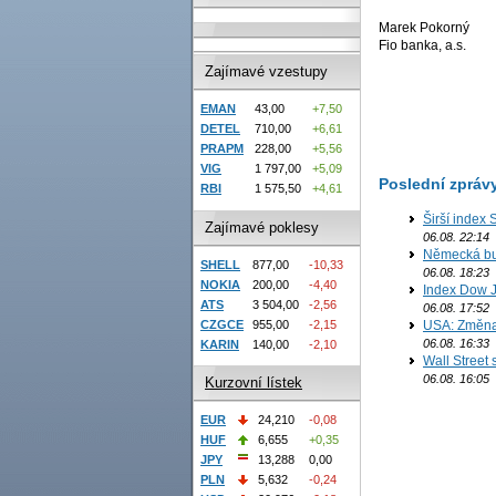
Marek Pokorný
Fio banka, a.s.
Zajímavé vzestupy
EMAN
43,00
+7,50
DETEL
710,00
+6,61
PRAPM
228,00
+5,56
VIG
1 797,00
+5,09
Poslední zpráv
RBI
1 575,50
+4,61
Širší index 
Zajímavé poklesy
06.08. 22:14
Německá bur
SHELL
877,00
-10,33
06.08. 18:23
NOKIA
200,00
-4,40
Index Dow J
ATS
3 504,00
-2,56
06.08. 17:52
CZGCE
955,00
-2,15
USA: Změna 
06.08. 16:33
KARIN
140,00
-2,10
Wall Street
06.08. 16:05
Kurzovní lístek
EUR
24,210
-0,08
HUF
6,655
+0,35
JPY
13,288
0,00
PLN
5,632
-0,24