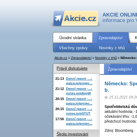
AKCIE ONLIN
informace pro 
Úvodní stránka
Zpravodajství
K
Všechny zprávy
Novinky z trhů
Akcie.cz
»
Zpravodajství
»
Novinky z trhů
»
Německo: S
Právě diskutujete
Zpravodajství
21:13
Denní report -...:
Německo: Spotř
paiza.io/projec...
21:12
Denní report -...:
b.
notes.io/e6qyW
25.11.2021 09:2
20:15
Denní report -...:
paiza.io/projec...
Spotřebitelská dů
20:15
Denní report -...:
aktuální hodnota: -
notes.io/e5TUT
očekávání trhu: -1,
17:50
Denní report -...:
předchozí hodnota: 0
paiza.io/projec...
Zdroj: Bloomberg
Škola investování