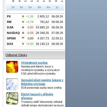
1d
5d
1m
3m
6m
1y
PX
+1,30
2 805,12
06.08.26
RM
+2,78
781,62
06.08.26
DJIA
-0,85
53 885,10
06.08.26
NASDAQ
-0,06
26 348,35
07.08.26
SP500
0,00
4 357,73
22.09.21
DAX
+0,05
26 140,13
06.08.26
Odborné články
Výsledková sezóna
Nasdaq pod tlakem, luxus s
rozdílnými výsledky a vývoj akcií
CSG před klíčovými výsledky
Varování před ropným šokem z
Blízkého východu
ECB ponechala sazby beze změny
Etický hazard v přímém
přenosu
Trumpovy další dokumenty odhalují
zběsilé tempo obchodování na burze