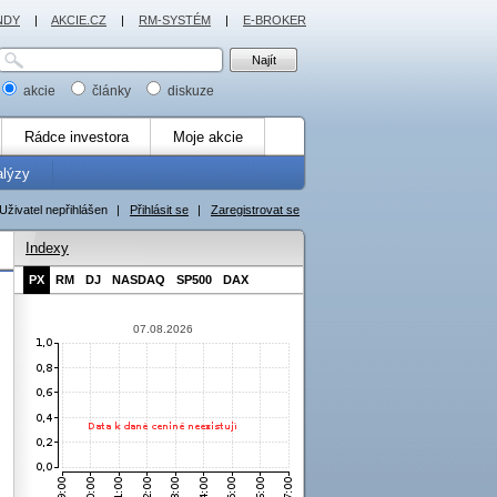
NDY
|
AKCIE.CZ
|
RM-SYSTÉM
|
E-BROKER
akcie
články
diskuze
Rádce investora
Moje akcie
alýzy
Uživatel nepřihlášen
|
Přihlásit se
|
Zaregistrovat se
Indexy
PX
RM
DJ
NASDAQ
SP500
DAX
07.08.2026