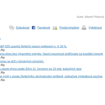
Autor: Marek Pokorný
Diskutovat
Facebook
Poslat emailem
Vytisknout
y
S&P 500 uzavírá čtvrteční seanci poklesem o -0,18 %.
Fio
za dnes bez výrazného pohybu, hlavní pozornost směřovala na kvartální reporty
Fio
ones se drží v červených úrovních.
Fio
zásob plynu podle EIA k 31. červenci na 33 mld. kubických stop
Fio
 se vyvíji v úvodu čtvrtečního obchodování smíšeně, pokračuje výsledková sezóna
Fio