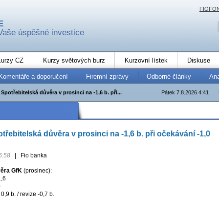
FIOFO
E
Vaše úspěšné investice
urzy CZ
Kurzy světových burz
Kurzovní lístek
Diskuse
Komentáře a doporučení
Firemní zprávy
Odborné články
An
potřebitelská důvěra v prosinci na -1,6 b. při...
Pátek 7.8.2026 4:41
ebitelská důvěra v prosinci na -1,6 b. při očekávání -1,0
6:58
|
Fio banka
věra GfK
(prosinec):
1,6
0
,9 b. / revize -0,7 b.