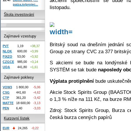
akciemi společnostmi se bude n
paiza.io/projec...
listopadu.
Škola investování
Zajímavé vzestupy
Britský soud na dnešním jednání sch
PVT
1,19
+38,37
Group ze strany CVC za 377 britskýc
NLOK
600,00
+3,99
FIXZO
53,00
+3,92
S akciemi se bude na londýnské 
CZGCE
985,00
+3,14
UQA
441,80
+1,61
SYSTÉM se tak bude
naposledy ob
Zajímavé poklesy
Výplata protiplnění
bude uskutečněn
VOW3
1 800,00
-5,06
Akcie Stock Spirits Group (BAASTO
CSG
441,60
-4,62
CTP
361,20
-3,42
o 1,3 % níže na 111 Kč, na burze R
MATTE
18 600,00
-3,13
PEN
6,40
-3,03
Zdroj: Stock Spirits Group, Burza
česká burza cenných papírů
Kurzovní lístek
EUR
24,265
-0,22