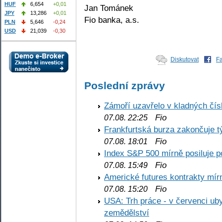
HUF
6,654
+0,01
Jan Tománek
JPY
13,286
+0,01
Fio banka, a.s.
PLN
5,646
-0,24
USD
21,039
-0,30
Diskutovat
F
Poslední zprávy
Zámoří uzavřelo v kladných č
Fio
07.08. 22:25
Frankfurtská burza zakončuje 
Fio
07.08. 18:01
Index S&P 500 mírně posiluje p
Fio
07.08. 15:49
Americké futures kontrakty mírn
Fio
07.08. 15:20
USA: Trh práce - v červenci ub
zemědělství