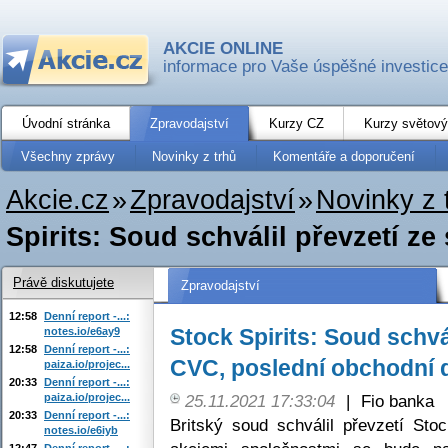
AKCIE ONLINE
informace pro Vaše úspěšné investice
Úvodní stránka
Zpravodajství
Kurzy CZ
Kurzy světový
Všechny zprávy
Novinky z trhů
Komentáře a doporučení
Akcie.cz
»
Zpravodajství
»
Novinky z 
Spirits: Soud schválil převzetí ze
Právě diskutujete
Zpravodajství
12:58
Denní report -...:
Stock Spirits: Soud schvál
notes.io/e6ay9
12:58
Denní report -...:
CVC, poslední obchodní d
paiza.io/projec...
20:33
Denní report -...:
paiza.io/projec...
25.11.2021 17:33:04
|
Fio banka
20:33
Denní report -...:
Britský soud schválil převzetí St
notes.io/e6iyb
12:47
Denní report -...: