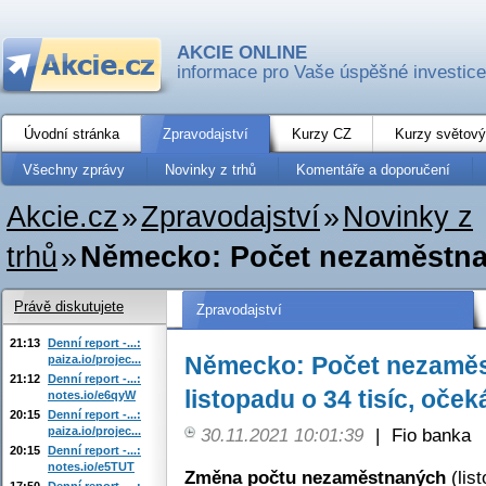
AKCIE ONLINE
informace pro Vaše úspěšné investice
Úvodní stránka
Zpravodajství
Kurzy CZ
Kurzy světový
Všechny zprávy
Novinky z trhů
Komentáře a doporučení
Akcie.cz
»
Zpravodajství
»
Novinky z
trhů
»
Německo: Počet nezaměstnaný
Právě diskutujete
Zpravodajství
21:13
Denní report -...:
Německo: Počet nezaměs
paiza.io/projec...
21:12
Denní report -...:
listopadu o 34 tisíc, oček
notes.io/e6qyW
20:15
Denní report -...:
paiza.io/projec...
30.11.2021 10:01:39
|
Fio banka
20:15
Denní report -...:
notes.io/e5TUT
Změna počtu nezaměstnaných
(list
17:50
Denní report -...: