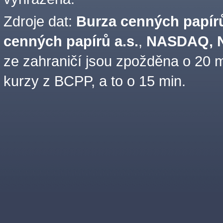
Zdroje dat:
Burza cenných papírů
cenných papírů a.s.
,
NASDAQ, N
ze zahraničí jsou zpožděna o 20 m
kurzy z BCPP, a to o 15 min.