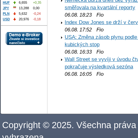
Německá burza dnes bez výrazn
HUF
6,655
+0,35
směřovala na kvartální reporty
JPY
13,288
0,00
PLN
5,632
-0,24
Fio
06.08. 18:23
USD
20,976
-0,18
Index Dow Jones se drží v čer
Fio
06.08. 17:52
USA: Změna zásob plynu podle E
kubických stop
Fio
06.08. 16:33
Wall Street se vyvíji v úvodu 
pokračuje výsledková sezóna
Fio
06.08. 16:05
Copyright © 2025. Všechna práva
vyhrazena.