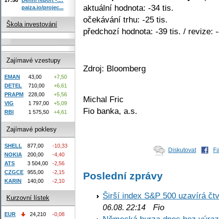
aktuální hodnota: -34 tis.
paiza.io/projec...
očekávání trhu: -25 tis.
Škola investování
předchozí hodnota: -39 tis. / revize: -
Zajímavé vzestupy
Zdroj: Bloomberg
EMAN
43,00
+7,50
DETEL
710,00
+6,61
PRAPM
228,00
+5,56
Michal Fric
VIG
1 797,00
+5,09
Fio banka, a.s.
RBI
1 575,50
+4,61
Zajímavé poklesy
SHELL
877,00
-10,33
Diskutovat
F
NOKIA
200,00
-4,40
ATS
3 504,00
-2,56
CZGCE
955,00
-2,15
Poslední zprávy
KARIN
140,00
-2,10
Širší index S&P 500 uzavírá čt
Kurzovní lístek
Fio
06.08. 22:14
EUR
24,210
-0,08