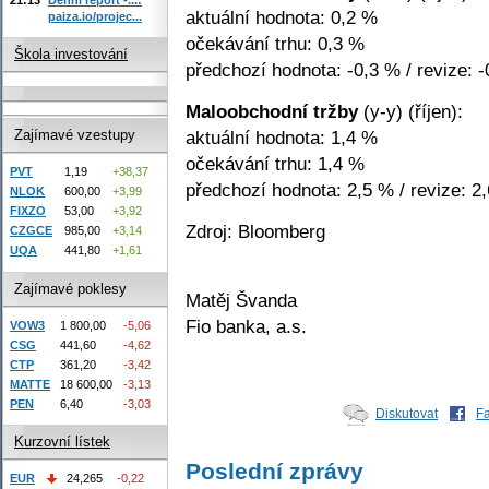
aktuální hodnota: 0,2 %
paiza.io/projec...
očekávání trhu: 0,3 %
Škola investování
předchozí hodnota: -0,3 % / revize: 
Maloobchodní tržby
(y-y) (říjen):
aktuální hodnota: 1,4 %
Zajímavé vzestupy
očekávání trhu: 1,4 %
PVT
1,19
+38,37
předchozí hodnota: 2,5 % / revize: 2
NLOK
600,00
+3,99
FIXZO
53,00
+3,92
Zdroj: Bloomberg
CZGCE
985,00
+3,14
UQA
441,80
+1,61
Zajímavé poklesy
Matěj Švanda
Fio banka, a.s.
VOW3
1 800,00
-5,06
CSG
441,60
-4,62
CTP
361,20
-3,42
MATTE
18 600,00
-3,13
PEN
6,40
-3,03
Diskutovat
F
Kurzovní lístek
Poslední zprávy
EUR
24,265
-0,22