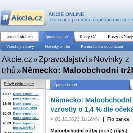
AKCIE ONLINE
informace pro Vaše úspěšné investice
Úvodní stránka
Zpravodajství
Kurzy CZ
Kurzy světový
Všechny zprávy
Novinky z trhů
Komentáře a doporučení
Akcie.cz
»
Zpravodajství
»
Novinky z
trhů
»
Německo: Maloobchodní tržby
Právě diskutujete
Zpravodajství
12:47
Denní report -...:
Německo: Maloobchodní t
paiza.io/projec...
12:46
Denní report -...:
vzrostly o 1,4 % dle oček
notes.io/e6yWX
20:09
Denní report -...:
paiza.io/projec...
03.12.2021 11:16:44
|
Fio banka
20:09
Denní report -...:
notes.io/e6rL7
Maloobchodní tržby
(m-m) (říjen):
21:13
Denní report -...: