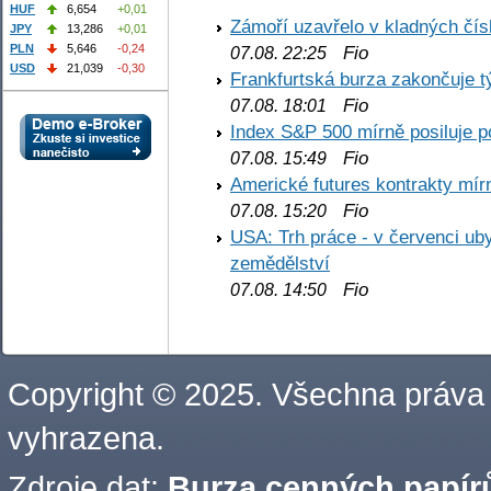
HUF
6,654
+0,01
Zámoří uzavřelo v kladných č
JPY
13,286
+0,01
PLN
5,646
-0,24
Fio
07.08. 22:25
USD
21,039
-0,30
Frankfurtská burza zakončuje 
Fio
07.08. 18:01
Index S&P 500 mírně posiluje p
Fio
07.08. 15:49
Americké futures kontrakty mírn
Fio
07.08. 15:20
USA: Trh práce - v červenci ub
zemědělství
Fio
07.08. 14:50
Copyright © 2025. Všechna práva
vyhrazena.
Zdroje dat:
Burza cenných papírů