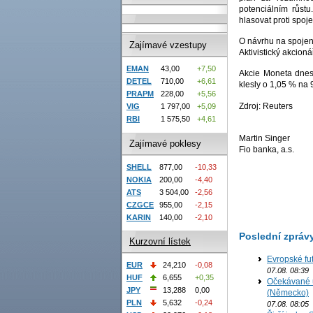
potenciálním růst
hlasovat proti spoje
O návrhu na spojen
Zajímavé vzestupy
Aktivistický akcion
EMAN
43,00
+7,50
Akcie Moneta dnes
DETEL
710,00
+6,61
klesly o 1,05 % na
PRAPM
228,00
+5,56
Zdroj: Reuters
VIG
1 797,00
+5,09
RBI
1 575,50
+4,61
Martin Singer
Zajímavé poklesy
Fio banka, a.s.
SHELL
877,00
-10,33
NOKIA
200,00
-4,40
ATS
3 504,00
-2,56
CZGCE
955,00
-2,15
KARIN
140,00
-2,10
Poslední zpráv
Kurzovní lístek
Evropské fu
EUR
24,210
-0,08
07.08. 08:39
HUF
6,655
+0,35
Očekávané u
JPY
13,288
0,00
(Německo)
PLN
5,632
-0,24
07.08. 08:05