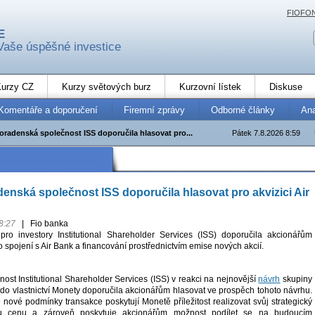
FIOFO
E
Vaše úspěšné investice
urzy CZ
Kurzy světových burz
Kurzovní lístek
Diskuse
Komentáře a doporučení
Firemní zprávy
Odborné články
An
oradenská společnost ISS doporučila hlasovat pro...
Pátek 7.8.2026 8:59
enská společnost ISS doporučila hlasovat pro akvizici Air
8:27
|
Fio banka
pro investory Institutional Shareholder Services (ISS) doporučila akcionářům
 spojení s Air Bank a financování prostřednictvím emise nových akcií.
st Institutional Shareholder Services (ISS) v reakci na nejnovější
návrh
skupiny
 do vlastnictví Monety doporučila akcionářům hlasovat ve prospěch tohoto návrhu.
nové podmínky transakce poskytují Monetě příležitost realizovat svůj strategický
u cenu a zároveň poskytuje akcionářům možnost podílet se na budoucím