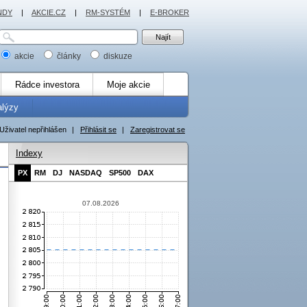
NDY
|
AKCIE.CZ
|
RM-SYSTÉM
|
E-BROKER
akcie
články
diskuze
Rádce investora
Moje akcie
alýzy
Uživatel nepřihlášen
|
Přihlásit se
|
Zaregistrovat se
Indexy
PX
RM
DJ
NASDAQ
SP500
DAX
07.08.2026