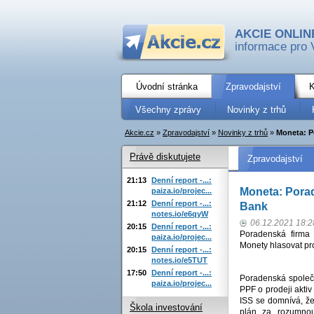
AKCIE ONLIN
informace pro 
Úvodní stránka
Zpravodajství
K
Všechny zprávy
Novinky z trhů
Akcie.cz
»
Zpravodajství
»
Novinky z trhů
»
Moneta: P
Právě diskutujete
Zpravodajství
21:13
Denní report -...:
Moneta: Porad
paiza.io/projec...
21:12
Denní report -...:
Bank
notes.io/e6qyW
06.12.2021 18:2
20:15
Denní report -...:
Poradenská firma 
paiza.io/projec...
Monety hlasovat pro
20:15
Denní report -...:
notes.io/e5TUT
17:50
Denní report -...:
Poradenská společno
paiza.io/projec...
PPF o prodeji aktiv
ISS se domnívá, že 
Škola investování
plán za rozumno