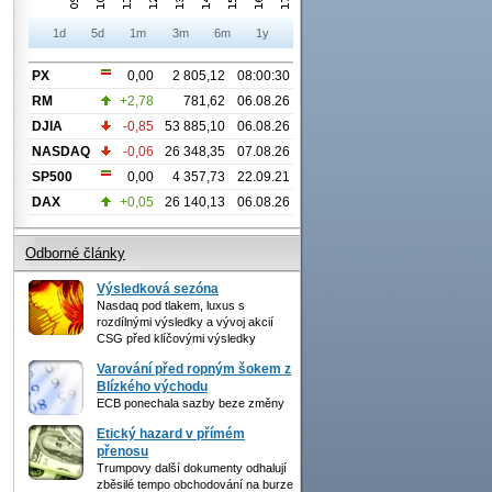
1d
5d
1m
3m
6m
1y
PX
0,00
2 805,12
08:00:30
RM
+2,78
781,62
06.08.26
DJIA
-0,85
53 885,10
06.08.26
NASDAQ
-0,06
26 348,35
07.08.26
SP500
0,00
4 357,73
22.09.21
DAX
+0,05
26 140,13
06.08.26
Odborné články
Výsledková sezóna
Nasdaq pod tlakem, luxus s
rozdílnými výsledky a vývoj akcií
CSG před klíčovými výsledky
Varování před ropným šokem z
Blízkého východu
ECB ponechala sazby beze změny
Etický hazard v přímém
přenosu
Trumpovy další dokumenty odhalují
zběsilé tempo obchodování na burze