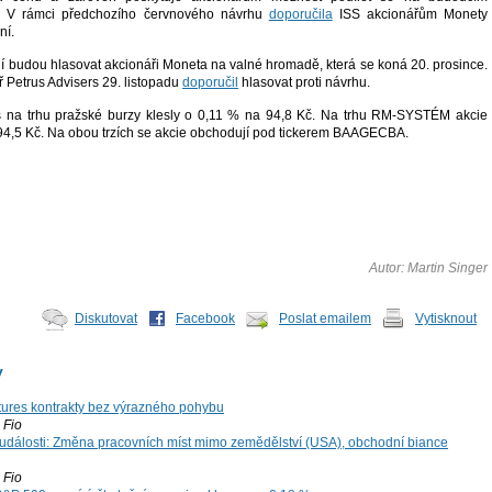
u. V rámci předchozího červnového návrhu
doporučila
ISS akcionářům Monety
ní.
í budou hlasovat akcionáři Moneta na valné hromadě, která se koná 20. prosince.
ář Petrus Advisers 29. listopadu
doporučil
hlasovat proti návrhu.
 na trhu pražské burzy klesly o 0,11 % na 94,8 Kč. Na trhu RM-SYSTÉM akcie
 94,5 Kč. Na obou trzích se akcie obchodují pod tickerem BAAGECBA.
Autor: Martin Singer
Diskutovat
Facebook
Poslat emailem
Vytisknout
y
tures kontrakty bez výrazného pohybu
Fio
dálosti: Změna pracovních míst mimo zemědělství (USA), obchodní biance
Fio