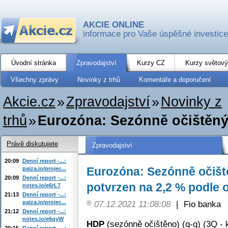
AKCIE ONLINE
informace pro Vaše úspěšné investice
Úvodní stránka
Zpravodajství
Kurzy CZ
Kurzy světový
Všechny zprávy
Novinky z trhů
Komentáře a doporučení
Akcie.cz
»
Zpravodajství
»
Novinky z
trhů
»
Eurozóna: Sezónně očištěný 
Právě diskutujete
Zpravodajství
20:09
Denní report -...:
Eurozóna: Sezónně očišt
paiza.io/projec...
20:09
Denní report -...:
potvrzen na 2,2 % podle 
notes.io/e6rL7
21:13
Denní report -...:
paiza.io/projec...
07.12.2021 11:08:08
|
Fio banka
21:12
Denní report -...:
notes.io/e6qyW
HDP
(sezónně očištěno) (q-q) (3Q - 
20:15
Denní report -...: