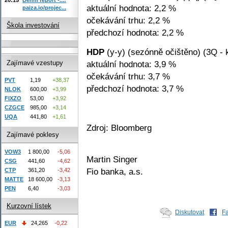
aktuální hodnota: 2,2 %
paiza.io/projec...
očekávání trhu: 2,2 %
Škola investování
předchozí hodnota: 2,2 %
HDP
(y-y) (sezónně očištěno) (3Q - 
aktuální hodnota: 3,9 %
Zajímavé vzestupy
očekávání trhu: 3,7 %
PVT
1,19
+38,37
předchozí hodnota: 3,7 %
NLOK
600,00
+3,99
FIXZO
53,00
+3,92
CZGCE
985,00
+3,14
UQA
441,80
+1,61
Zdroj: Bloomberg
Zajímavé poklesy
VOW3
1 800,00
-5,06
Martin Singer
CSG
441,60
-4,62
Fio banka, a.s.
CTP
361,20
-3,42
MATTE
18 600,00
-3,13
PEN
6,40
-3,03
Kurzovní lístek
Diskutovat
F
EUR
24,265
-0,22