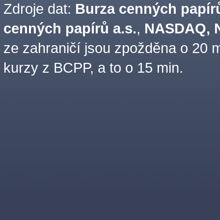
Zdroje dat:
Burza cenných papírů
cenných papírů a.s.
,
NASDAQ, N
ze zahraničí jsou zpožděna o 20 m
kurzy z BCPP, a to o 15 min.