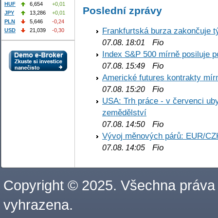
HUF
6,654
+0,01
Poslední zprávy
JPY
13,286
+0,01
PLN
5,646
-0,24
Frankfurtská burza zakončuje 
USD
21,039
-0,30
Fio
07.08. 18:01
Index S&P 500 mírně posiluje p
Fio
07.08. 15:49
Americké futures kontrakty mírn
Fio
07.08. 15:20
USA: Trh práce - v červenci ub
zemědělství
Fio
07.08. 14:50
Vývoj měnových párů: EUR/CZ
Fio
07.08. 14:05
Copyright © 2025. Všechna práva
vyhrazena.