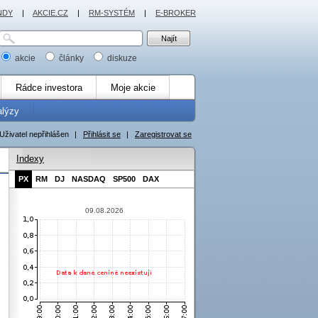
NDY
|
AKCIE.CZ
|
RM-SYSTÉM
|
E-BROKER
akcie
články
diskuze
Rádce investora
Moje akcie
alýzy
Uživatel nepřihlášen
|
Přihlásit se
|
Zaregistrovat se
Indexy
PX
RM
DJ
NASDAQ
SP500
DAX
09.08.2026