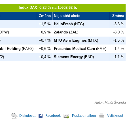
Index DAX -0,23 % na 15602,62 b.
e
Změna
Nejslabší akcie
Změna
+1,5 %
HelloFresh
(HFG)
-3,6 %
DPW)
+0,9 %
Zalando
(ZAL)
-3,0 %
)
+0,7 %
MTU Aero Engines
(MTX)
-1,5 %
bil Holding
(PAH3)
+0,6 %
Fresenius Medical Care
(FME)
-1,4 %
2)
+0,4 %
Siemens Energy
(ENR)
-1,1 %
Autor: Matěj Švanda
Diskutovat
Facebook
Poslat emailem
Vytisknout