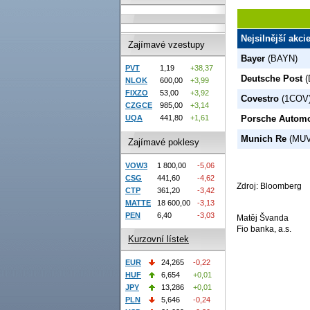
Nejsilnější akci
Zajímavé vzestupy
Bayer
(BAYN)
PVT
1,19
+38,37
Deutsche Post
(
NLOK
600,00
+3,99
FIXZO
53,00
+3,92
Covestro
(1COV
CZGCE
985,00
+3,14
UQA
441,80
+1,61
Porsche Automo
Munich Re
(MUV
Zajímavé poklesy
VOW3
1 800,00
-5,06
CSG
441,60
-4,62
Zdroj: Bloomberg
CTP
361,20
-3,42
MATTE
18 600,00
-3,13
PEN
6,40
-3,03
Matěj Švanda
Fio banka, a.s.
Kurzovní lístek
EUR
24,265
-0,22
HUF
6,654
+0,01
JPY
13,286
+0,01
PLN
5,646
-0,24