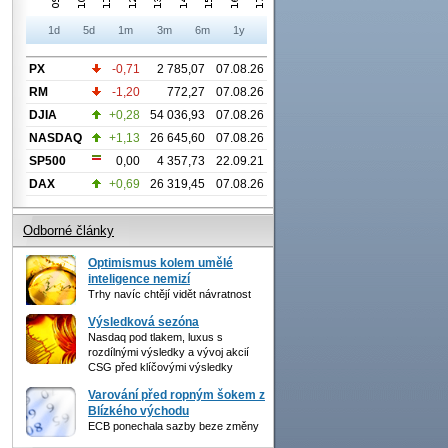
1d
5d
1m
3m
6m
1y
PX
-0,71
2 785,07
07.08.26
RM
-1,20
772,27
07.08.26
DJIA
+0,28
54 036,93
07.08.26
NASDAQ
+1,13
26 645,60
07.08.26
SP500
0,00
4 357,73
22.09.21
DAX
+0,69
26 319,45
07.08.26
Odborné články
Optimismus kolem umělé
inteligence nemizí
Trhy navíc chtějí vidět návratnost
Výsledková sezóna
Nasdaq pod tlakem, luxus s
rozdílnými výsledky a vývoj akcií
CSG před klíčovými výsledky
Varování před ropným šokem z
Blízkého východu
ECB ponechala sazby beze změny