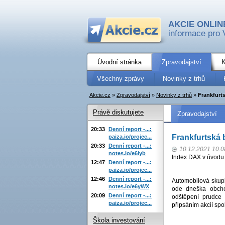
AKCIE ONLIN
informace pro 
Úvodní stránka
Zpravodajství
K
Všechny zprávy
Novinky z trhů
Akcie.cz
»
Zpravodajství
»
Novinky z trhů
»
Frankfurt
Právě diskutujete
Zpravodajství
20:33
Denní report -...:
Frankfurtská 
paiza.io/projec...
20:33
Denní report -...:
10.12.2021 10:0
notes.io/e6iyb
Index DAX v úvodu 
12:47
Denní report -...:
paiza.io/projec...
12:46
Denní report -...:
Automobilová skup
notes.io/e6yWX
ode dneška obchod
20:09
Denní report -...:
odštěpení prudce 
paiza.io/projec...
připsáním akcií sp
Škola investování