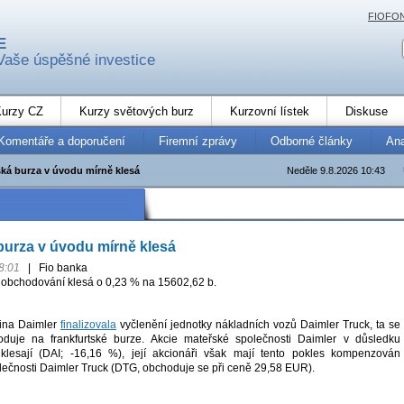
FIOFO
E
Vaše úspěšné investice
urzy CZ
Kurzy světových burz
Kurzovní lístek
Diskuse
Komentáře a doporučení
Firemní zprávy
Odborné články
An
ská burza v úvodu mírně klesá
Neděle 9.8.2026 10:43
burza v úvodu mírně klesá
8:01
|
Fio banka
obchodování klesá o 0,23 % na 15602,62 b.
ina Daimler
finalizovala
vyčlenění jednotky nákladních vozů Daimler Truck, ta se
uje na frankfurtské burze. Akcie mateřské společnosti Daimler v důsledku
klesají (DAI; -16,16 %), její akcionáři však mají tento pokles kompenzován
olečnosti Daimler Truck (DTG, obchoduje se při ceně 29,58 EUR).