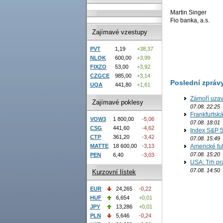
Martin Singer
Fio banka, a.s.
Zajímavé vzestupy
PVT
1,19
+38,37
NLOK
600,00
+3,99
FIXZO
53,00
+3,92
CZGCE
985,00
+3,14
Poslední zpráv
UQA
441,80
+1,61
Zámoří uzav
Zajímavé poklesy
07.08. 22:25
Frankfurtsk
VOW3
1 800,00
-5,06
07.08. 18:01
CSG
441,60
-4,62
Index S&P 5
CTP
361,20
-3,42
07.08. 15:49
MATTE
18 600,00
-3,13
Americké fut
07.08. 15:20
PEN
6,40
-3,03
USA: Trh prá
07.08. 14:50
Kurzovní lístek
EUR
24,265
-0,22
HUF
6,654
+0,01
JPY
13,286
+0,01
PLN
5,646
-0,24