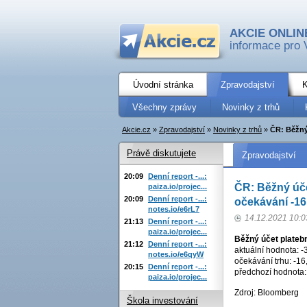
AKCIE ONLIN
informace pro 
Úvodní stránka
Zpravodajství
K
Všechny zprávy
Novinky z trhů
Akcie.cz
»
Zpravodajství
»
Novinky z trhů
»
ČR: Běžný 
Právě diskutujete
Zpravodajství
20:09
Denní report -...:
ČR: Běžný účet
paiza.io/projec...
20:09
Denní report -...:
očekávání -16
notes.io/e6rL7
14.12.2021 10:0
21:13
Denní report -...:
paiza.io/projec...
Běžný účet platebn
21:12
Denní report -...:
aktuální hodnota: -
notes.io/e6qyW
očekávání trhu: -16
20:15
Denní report -...:
předchozí hodnota: 
paiza.io/projec...
Zdroj: Bloomberg
Škola investování