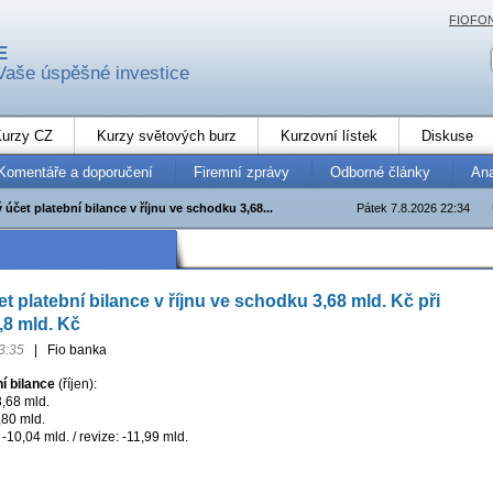
FIOFO
E
Vaše úspěšné investice
urzy CZ
Kurzy světových burz
Kurzovní lístek
Diskuse
Komentáře a doporučení
Firemní zprávy
Odborné články
An
účet platební bilance v říjnu ve schodku 3,68...
Pátek 7.8.2026 22:34
 platební bilance v říjnu ve schodku 3,68 mld. Kč při
,8 mld. Kč
3:35
|
Fio banka
í bilance
(říjen):
3,68 mld.
,80 mld.
-10,04 mld. / revize: -11,99 mld.