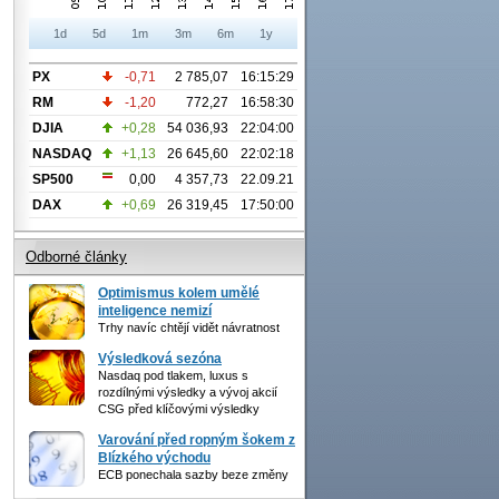
1d
5d
1m
3m
6m
1y
PX
-0,71
2 785,07
16:15:29
RM
-1,20
772,27
16:58:30
DJIA
+0,28
54 036,93
22:04:00
NASDAQ
+1,13
26 645,60
22:02:18
SP500
0,00
4 357,73
22.09.21
DAX
+0,69
26 319,45
17:50:00
Odborné články
Optimismus kolem umělé
inteligence nemizí
Trhy navíc chtějí vidět návratnost
Výsledková sezóna
Nasdaq pod tlakem, luxus s
rozdílnými výsledky a vývoj akcií
CSG před klíčovými výsledky
Varování před ropným šokem z
Blízkého východu
ECB ponechala sazby beze změny