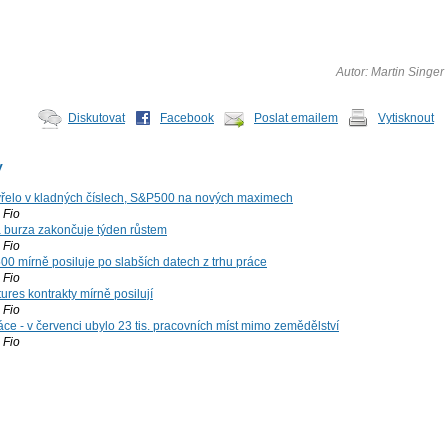
Autor: Martin Singer
Diskutovat
Facebook
Poslat emailem
Vytisknout
y
řelo v kladných číslech, S&P500 na nových maximech
Fio
á burza zakončuje týden růstem
Fio
00 mírně posiluje po slabších datech z trhu práce
Fio
ures kontrakty mírně posilují
Fio
ce - v červenci ubylo 23 tis. pracovních míst mimo zemědělství
Fio