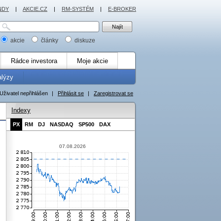
NDY
|
AKCIE.CZ
|
RM-SYSTÉM
|
E-BROKER
akcie
články
diskuze
Rádce investora
Moje akcie
alýzy
Uživatel nepřihlášen
|
Přihlásit se
|
Zaregistrovat se
Indexy
PX
RM
DJ
NASDAQ
SP500
DAX
07.08.2026