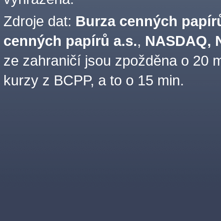
Zdroje dat:
Burza cenných papírů
cenných papírů a.s.
,
NASDAQ, N
ze zahraničí jsou zpožděna o 20 m
kurzy z BCPP, a to o 15 min.