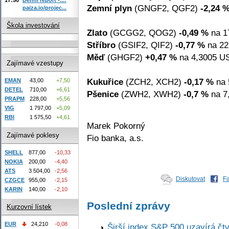
Zemní plyn
(GNGF2, QGF2)
-2,24 
paiza.io/projec...
Škola investování
Zlato
(GCGG2, QOG2)
-0,49 %
na 1
Stříbro
(GSIF2, QIF2)
-0,77 %
na 22
Měď
(GHGF2)
+0,47 %
na 4,3005 US
Zajímavé vzestupy
Kukuřice
(ZCH2, XCH2)
-0,17 %
na 
EMAN
43,00
+7,50
DETEL
710,00
+6,61
Pšenice
(ZWH2, XWH2)
-0,7 %
na 7
PRAPM
228,00
+5,56
VIG
1 797,00
+5,09
RBI
1 575,50
+4,61
Marek Pokorný
Zajímavé poklesy
Fio banka, a.s.
SHELL
877,00
-10,33
NOKIA
200,00
-4,40
ATS
3 504,00
-2,56
Diskutovat
F
CZGCE
955,00
-2,15
KARIN
140,00
-2,10
Poslední zprávy
Kurzovní lístek
EUR
24,210
-0,08
Širší index S&P 500 uzavírá čt