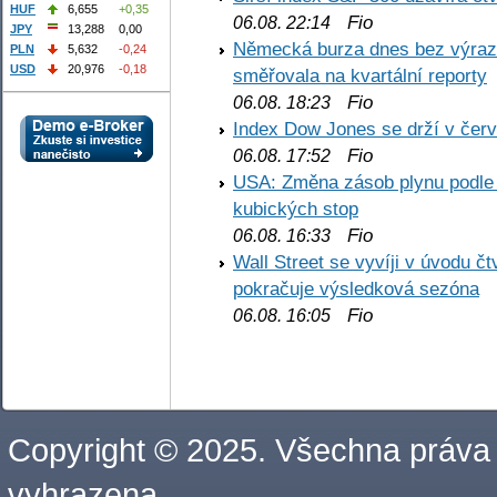
HUF
6,655
+0,35
Fio
06.08. 22:14
JPY
13,288
0,00
Německá burza dnes bez výrazn
PLN
5,632
-0,24
USD
20,976
-0,18
směřovala na kvartální reporty
Fio
06.08. 18:23
Index Dow Jones se drží v čer
Fio
06.08. 17:52
USA: Změna zásob plynu podle E
kubických stop
Fio
06.08. 16:33
Wall Street se vyvíji v úvodu 
pokračuje výsledková sezóna
Fio
06.08. 16:05
Copyright © 2025. Všechna práva
vyhrazena.