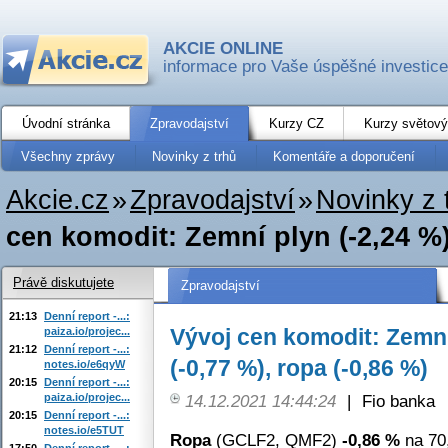
AKCIE ONLINE
informace pro Vaše úspěšné investice
Úvodní stránka
Zpravodajství
Kurzy CZ
Kurzy světový
Všechny zprávy
Novinky z trhů
Komentáře a doporučení
Akcie.cz
»
Zpravodajství
»
Novinky z 
cen komodit: Zemní plyn (-2,24 %), 
Právě diskutujete
Zpravodajství
21:13
Denní report -...:
Vývoj cen komodit: Zemní 
paiza.io/projec...
21:12
Denní report -...:
(-0,77 %), ropa (-0,86 %)
notes.io/e6qyW
20:15
Denní report -...:
paiza.io/projec...
14.12.2021 14:44:24
|
Fio banka
20:15
Denní report -...:
notes.io/e5TUT
Ropa
(GCLF2, QMF2)
-0,86 %
na 70
17:50
Denní report -...: