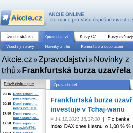
AKCIE ONLINE
informace pro Vaše úspěšné investice
Úvodní stránka
Zpravodajství
Kurzy CZ
Kurzy světový
Všechny zprávy
Novinky z trhů
Komentáře a doporučení
Akcie.cz
»
Zpravodajství
»
Novinky z
trhů
»
Frankfurtská burza uzavřela z
Právě diskutujete
Zpravodajství
20:15
Denní report -...:
Frankfurtská burza uzavř
paiza.io/projec...
20:15
Denní report -...:
investuje v Tchaj-wanu
notes.io/e5TUT
17:50
Denní report -...:
paiza.io/projec...
14.12.2021 18:37:00
|
Fio banka
17:50
Denní report -...:
Index DAX dnes klesnul o 1,08 % % 
notes.io/e5T61
14:03
Denní report -...: