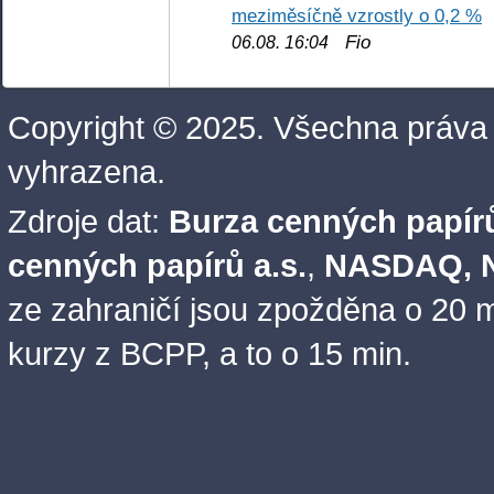
meziměsíčně vzrostly o 0,2 %
Fio
06.08. 16:04
Copyright © 2025. Všechna práva
vyhrazena.
Zdroje dat:
Burza cenných papírů
cenných papírů a.s.
,
NASDAQ, N
ze zahraničí jsou zpožděna o 20 m
kurzy z BCPP, a to o 15 min.