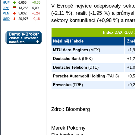
HUF
6,655
+0,35
V Evropě nejvíce odepisovaly sekto
JPY
13,288
0,00
(-2,11 %), realit (-1,95 %) a průmys
PLN
5,632
-0,24
USD
20,976
-0,18
sektory komunikací (+0,98 %) a mate
Index DAX -1,08 
Nejsilnější akcie
Změ
MTU Aero Engines
(MTX)
+1,
Deutsche Bank
(DBK)
+1,
Deutsche Telekom
(DTE)
+1,
Porsche Automobil Holding
(PAH3)
+0,
Fresenius
(FRE)
+0,
Zdroj: Bloomberg
Marek Pokorný
Fio banka, a.s.