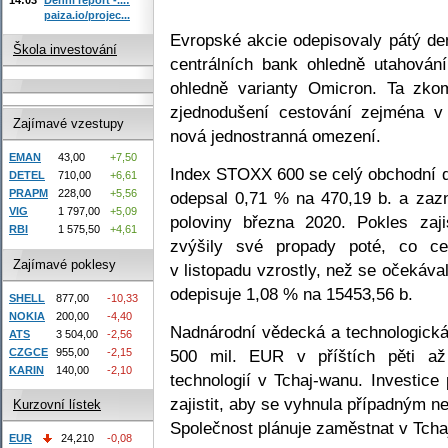
paiza.io/projec...
Evropské akcie odepisovaly pátý den
Škola investování
centrálních bank ohledně utahován
ohledně varianty Omicron. Ta zko
zjednodušení cestování zejména v
Zajímavé vzestupy
nová jednostranná omezení.
EMAN
43,00
+7,50
Index STOXX 600 se celý obchodní d
DETEL
710,00
+6,61
PRAPM
228,00
+5,56
odepsal 0,71 % na 470,19 b. a zazn
VIG
1 797,00
+5,09
poloviny března 2020. Pokles zaji
RBI
1 575,50
+4,61
zvýšily své propady poté, co c
Zajímavé poklesy
v listopadu vzrostly, než se očekáv
odepisuje 1,08 % na 15453,56 b.
SHELL
877,00
-10,33
NOKIA
200,00
-4,40
Nadnárodní vědecká a technologick
ATS
3 504,00
-2,56
CZGCE
955,00
-2,15
500 mil. EUR v příštích pěti až
KARIN
140,00
-2,10
technologií v Tchaj-wanu. Investice
zajistit, aby se vyhnula případným 
Kurzovní lístek
Společnost plánuje zaměstnat v Tchaj
EUR
24,210
-0,08