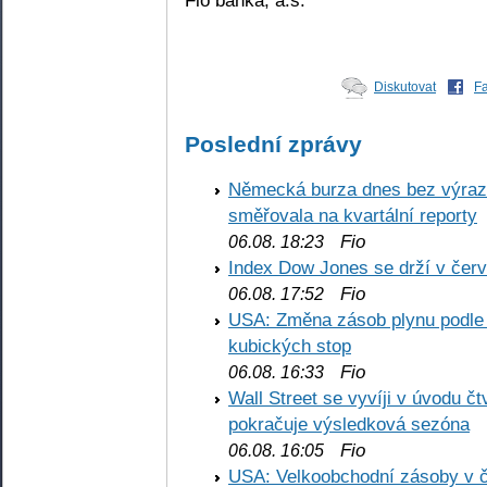
Diskutovat
F
Poslední zprávy
Německá burza dnes bez výrazn
směřovala na kvartální reporty
Fio
06.08. 18:23
Index Dow Jones se drží v čer
Fio
06.08. 17:52
USA: Změna zásob plynu podle E
kubických stop
Fio
06.08. 16:33
Wall Street se vyvíji v úvodu 
pokračuje výsledková sezóna
Fio
06.08. 16:05
USA: Velkoobchodní zásoby v č