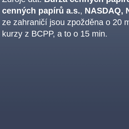
cenných papírů a.s.
,
NASDAQ, N
ze zahraničí jsou zpožděna o 20 m
kurzy z BCPP, a to o 15 min.