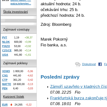
aktuální hodnota: 24 b.
paiza.io/projec...
očekávání trhu: 25 b.
Škola investování
předchozí hodnota: 24 b.
Zdroj: Bloomberg
Zajímavé vzestupy
PVT
1,19
+38,37
Marek Pokorný
NLOK
600,00
+3,99
Fio banka, a.s.
FIXZO
53,00
+3,92
CZGCE
985,00
+3,14
UQA
441,80
+1,61
Zajímavé poklesy
Diskutovat
F
VOW3
1 800,00
-5,06
Poslední zprávy
CSG
441,60
-4,62
CTP
361,20
-3,42
MATTE
18 600,00
-3,13
Zámoří uzavřelo v kladných č
PEN
6,40
-3,03
Fio
07.08. 22:25
Kurzovní lístek
Frankfurtská burza zakončuje 
Fio
07.08. 18:01
EUR
24,265
-0,22