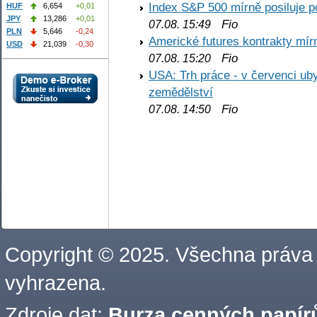
Index S&P 500 mírně posiluje p
HUF
6,654
+0,01
JPY
13,286
+0,01
Fio
07.08. 15:49
PLN
5,646
-0,24
Americké futures kontrakty mírn
USD
21,039
-0,30
Fio
07.08. 15:20
USA: Trh práce - v červenci ub
zemědělství
Fio
07.08. 14:50
Copyright © 2025. Všechna práva
vyhrazena.
Zdroje dat:
Burza cenných papírů