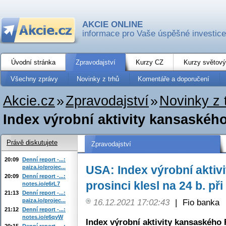
AKCIE ONLINE
informace pro Vaše úspěšné investice
Úvodní stránka
Zpravodajství
Kurzy CZ
Kurzy světový
Všechny zprávy
Novinky z trhů
Komentáře a doporučení
Akcie.cz
»
Zpravodajství
»
Novinky z 
Index výrobní aktivity kansaského 
Právě diskutujete
Zpravodajství
20:09
Denní report -...:
USA: Index výrobní aktiv
paiza.io/projec...
20:09
Denní report -...:
prosinci klesl na 24 b. př
notes.io/e6rL7
21:13
Denní report -...:
paiza.io/projec...
16.12.2021 17:02:43
|
Fio banka
21:12
Denní report -...:
notes.io/e6qyW
Index výrobní aktivity kansaského
20:15
Denní report -...: