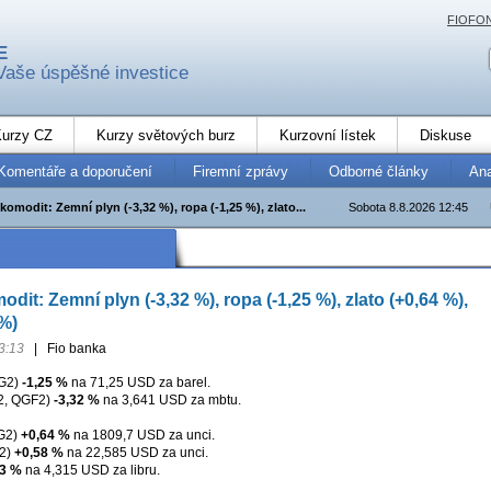
FIOFO
E
Vaše úspěšné investice
urzy CZ
Kurzy světových burz
Kurzovní lístek
Diskuse
Komentáře a doporučení
Firemní zprávy
Odborné články
An
komodit: Zemní plyn (-3,32 %), ropa (-1,25 %), zlato...
Sobota 8.8.2026 12:45
dit: Zemní plyn (-3,32 %), ropa (-1,25 %), zlato (+0,64 %),
 %)
3:13
|
Fio banka
G2)
-1,25 %
na 71,25 USD za barel.
, QGF2)
-3,32 %
na 3,641 USD za mbtu.
G2)
+0,64 %
na 1809,7 USD za unci.
F2)
+0,58 %
na 22,585 USD za unci.
33 %
na 4,315 USD za libru.