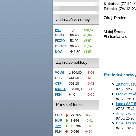
Kukuřice
(ZCH2, 
Pšenice
(ZWH2, X
Zdroj: Reuters
Zajímavé vzestupy
PVT
1,19
+38,37
Matěj Švanda
NLOK
600,00
+3,99
Fio banka, a.s.
FIXZO
53,00
+3,92
CZGCE
985,00
+3,14
UQA
441,80
+1,61
Zajímavé poklesy
VOW3
1 800,00
-5,06
Poslední zpráv
CSG
441,60
-4,62
CTP
361,20
-3,42
Zámoří uzav
MATTE
18 600,00
-3,13
07.08. 22:25
Frankfurtsk
PEN
6,40
-3,03
07.08. 18:01
Index S&P 5
Kurzovní lístek
07.08. 15:49
Americké fut
EUR
24,265
-0,22
07.08. 15:20
HUF
6,654
+0,01
USA: Trh prá
JPY
13,286
+0,01
07.08. 14:50
PLN
5,646
-0,24