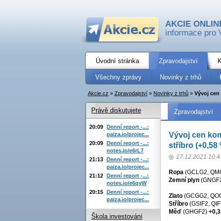
AKCIE ONLIN
informace pro 
Úvodní stránka
Zpravodajství
K
Všechny zprávy
Novinky z trhů
Akcie.cz
»
Zpravodajství
»
Novinky z trhů
»
Vývoj cen 
Právě diskutujete
Zpravodajství
20:09
Denní report -...:
Vývoj cen komo
paiza.io/projec...
20:09
Denní report -...:
stříbro (+0,58
notes.io/e6rL7
17.12.2021 10:4
21:13
Denní report -...:
paiza.io/projec...
Ropa
(GCLG2, QM
21:12
Denní report -...:
Zemní plyn
(GNGF2
notes.io/e6qyW
20:15
Denní report -...:
Zlato
(GCGG2, QO
paiza.io/projec...
Stříbro
(GSIF2, QI
Měď
(GHGF2)
+0,
Škola investování