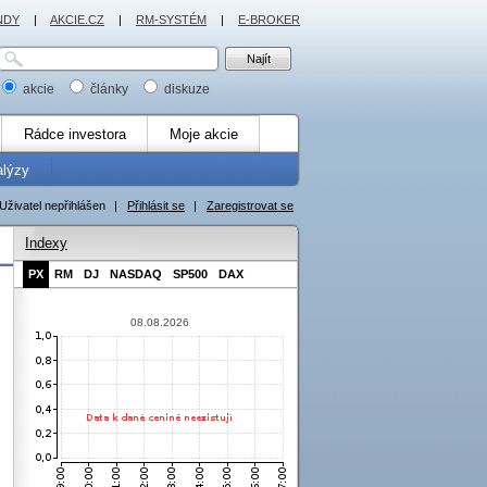
NDY
|
AKCIE.CZ
|
RM-SYSTÉM
|
E-BROKER
akcie
články
diskuze
Rádce investora
Moje akcie
alýzy
Uživatel nepřihlášen
|
Přihlásit se
|
Zaregistrovat se
Indexy
PX
RM
DJ
NASDAQ
SP500
DAX
08.08.2026