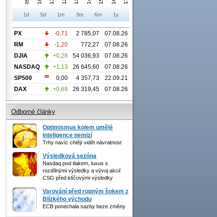
1d
5d
1m
3m
6m
1y
PX
-0,71
2 785,07
07.08.26
RM
-1,20
772,27
07.08.26
DJIA
+0,28
54 036,93
07.08.26
NASDAQ
+1,13
26 645,60
07.08.26
SP500
0,00
4 357,73
22.09.21
DAX
+0,69
26 319,45
07.08.26
Odborné články
Optimismus kolem umělé
inteligence nemizí
Trhy navíc chtějí vidět návratnost
Výsledková sezóna
Nasdaq pod tlakem, luxus s
rozdílnými výsledky a vývoj akcií
CSG před klíčovými výsledky
Varování před ropným šokem z
Blízkého východu
ECB ponechala sazby beze změny