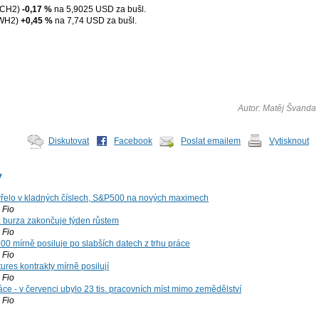
XCH2)
-0,17 %
na 5,9025 USD za bušl.
WH2)
+0,45 %
na 7,74 USD za bušl.
Autor: Matěj Švanda
Diskutovat
Facebook
Poslat emailem
Vytisknout
y
řelo v kladných číslech, S&P500 na nových maximech
Fio
á burza zakončuje týden růstem
Fio
00 mírně posiluje po slabších datech z trhu práce
Fio
ures kontrakty mírně posilují
Fio
ce - v červenci ubylo 23 tis. pracovních míst mimo zemědělství
Fio