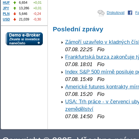
HUF
6,654
+0,01
JPY
13,286
+0,01
Diskutovat
F
PLN
5,646
-0,24
USD
21,039
-0,30
Poslední zprávy
Zámoří uzavřelo v kladných č
Fio
07.08. 22:25
Frankfurtská burza zakončuje 
Fio
07.08. 18:01
Index S&P 500 mírně posiluje p
Fio
07.08. 15:49
Americké futures kontrakty mírn
Fio
07.08. 15:20
USA: Trh práce - v červenci ub
zemědělství
Fio
07.08. 14:50