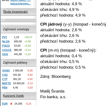
aktuální hodnota: 4,9 %
paiza.io/projec...
očekávání trhu: 4,9 %
Škola investování
předchozí hodnota: 4,9 %
CPI jádrový
(y-y) (listopad - konečný
aktuální hodnota: 2,6 %
Zajímavé vzestupy
očekávání trhu: 2,6 %
PVT
1,19
+38,37
předchozí hodnota: 2,6 %
NLOK
600,00
+3,99
FIXZO
53,00
+3,92
CPI
(m-m) (listopad - konečný):
CZGCE
985,00
+3,14
UQA
441,80
+1,61
aktuální hodnota: 0,4 %
očekávání trhu: 0,5 %
Zajímavé poklesy
předchozí hodnota: 0,5 %
VOW3
1 800,00
-5,06
CSG
441,60
-4,62
Zdroj: Bloomberg
CTP
361,20
-3,42
MATTE
18 600,00
-3,13
PEN
6,40
-3,03
Matěj Švanda
Kurzovní lístek
Fio banka, a.s.
EUR
24,265
-0,22