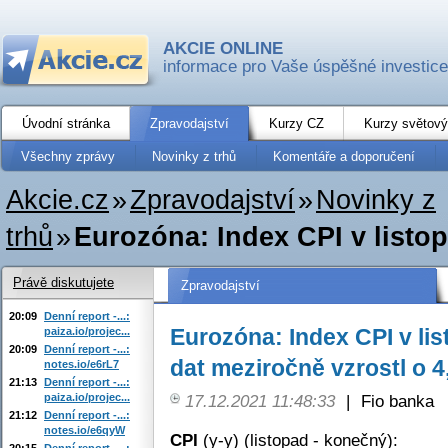
AKCIE ONLINE
informace pro Vaše úspěšné investice
Úvodní stránka
Zpravodajství
Kurzy CZ
Kurzy světový
Všechny zprávy
Novinky z trhů
Komentáře a doporučení
Akcie.cz
»
Zpravodajství
»
Novinky z
trhů
»
Eurozóna: Index CPI v listo
Právě diskutujete
Zpravodajství
20:09
Denní report -...:
Eurozóna: Index CPI v li
paiza.io/projec...
20:09
Denní report -...:
dat meziročně vzrostl o 4
notes.io/e6rL7
21:13
Denní report -...:
paiza.io/projec...
17.12.2021 11:48:33
|
Fio banka
21:12
Denní report -...:
notes.io/e6qyW
CPI
(y-y) (listopad - konečný):
20:15
Denní report -...: