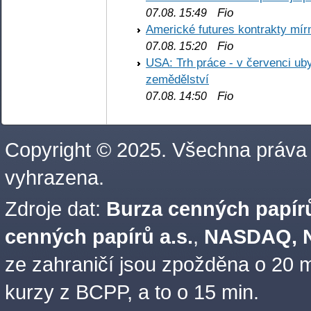
Fio
07.08. 15:49
Americké futures kontrakty mírn
Fio
07.08. 15:20
USA: Trh práce - v červenci ub
zemědělství
Fio
07.08. 14:50
Copyright © 2025. Všechna práva
vyhrazena.
Zdroje dat:
Burza cenných papírů
cenných papírů a.s.
,
NASDAQ, N
ze zahraničí jsou zpožděna o 20 m
kurzy z BCPP, a to o 15 min.