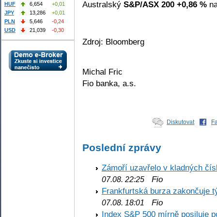
Australský
S&P/ASX 200
+0,86 %
na
HUF
6,654
+0,01
JPY
13,286
+0,01
PLN
5,646
-0,24
USD
21,039
-0,30
Zdroj: Bloomberg
Michal Fric
Fio banka, a.s.
Diskutovat
F
Poslední zprávy
Zámoří uzavřelo v kladných č
Fio
07.08. 22:25
Frankfurtská burza zakončuje 
Fio
07.08. 18:01
Index S&P 500 mírně posiluje p