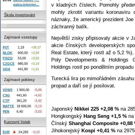
v kladných číslech. Pomohly před
paiza.io/projec...
mohly zkrotit variantu koronaviru 
Škola investování
náznaky, že americký prezident Joe 
záchranný balík.
Největší zisky připisovaly akcie v 
Zajímavé vzestupy
akcie čínských developerských sp
PVT
1,19
+38,37
Real Estate, který rostl až o 5,2 %)
NLOK
600,00
+3,99
FIXZO
53,00
+3,92
Poly Developments & Holdings 
CZGCE
985,00
+3,14
Holdings rostl po pondělním propadu
UQA
441,80
+1,61
Turecká lira po mimořádném zásahu s
Zajímavé poklesy
propad a daří se jí posilovat.
VOW3
1 800,00
-5,06
CSG
441,60
-4,62
CTP
361,20
-3,42
MATTE
18 600,00
-3,13
Japonský
Nikkei 225
+2,08 %
na 285
PEN
6,40
-3,03
Hongkongský
Hang Seng
+1,5 %
na 
Kurzovní lístek
Čínský
Shanghai Composite
+0,88
Jihokorejský
Kospi
+0,41 %
na 2975
EUR
24,265
-0,22