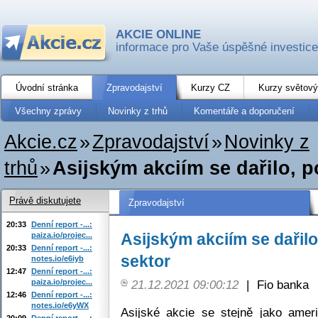
AKCIE ONLINE
informace pro Vaše úspěšné investice
Úvodní stránka
Zpravodajství
Kurzy CZ
Kurzy světový
Všechny zprávy
Novinky z trhů
Komentáře a doporučení
Akcie.cz
»
Zpravodajství
»
Novinky z
trhů
»
Asijským akciím se dařilo, po
Právě diskutujete
Zpravodajství
20:33
Denní report -...:
Asijským akciím se dařilo,
paiza.io/projec...
20:33
Denní report -...:
sektor
notes.io/e6iyb
12:47
Denní report -...:
paiza.io/projec...
21.12.2021 09:00:12
|
Fio banka
12:46
Denní report -...:
notes.io/e6yWX
Asijské akcie se stejně jako amer
20:09
Denní report -...: