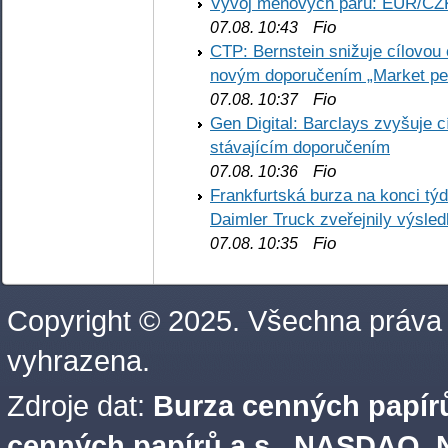
Vývoj měnových párů: EUR/CZ
Fio
07.08. 10:43
CTP: Bernstein snižuje cílovo
novým doporučením „Market pe
Fio
07.08. 10:37
Gen Digital: Barclays zvyšuje
stávajícím doporučením
Fio
07.08. 10:36
Frankfurtská burza na konci týd
Daimler Truck zveřejnily výsle
Fio
07.08. 10:35
Copyright © 2025. Všechna práva
vyhrazena.
Zdroje dat:
Burza cenných papírů
cenných papírů a.s.
,
NASDAQ, N