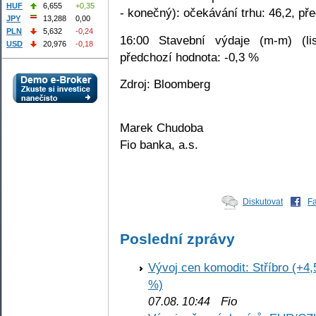
HUF
6,655
+0,35
- konečný): očekávání trhu: 46,2, př
JPY
13,288
0,00
PLN
5,632
-0,24
16:00 Stavební výdaje (m-m) (li
USD
20,976
-0,18
předchozí hodnota: -0,3 %
Zdroj: Bloomberg
Marek Chudoba
Fio banka, a.s.
Diskutovat
F
Poslední zprávy
Vývoj cen komodit: Stříbro (+4,
%)
Fio
07.08. 10:44