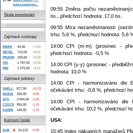
paiza.io/projec...
09:55 Změna počtu nezaměstnaných
Škola investování
tis., předchozí hodnota: 17,0 tis.
09:55 Míra nezaměstnanosti (sezón
trhu: 5,6 %, předchozí hodnota: 5,6 
Zajímavé vzestupy
14:00 CPI (m-m) (prosinec - pře
EMAN
43,00
+7,50
předchozí hodnota: -0,5 %
DETEL
710,00
+6,61
PRAPM
228,00
+5,56
VIG
1 797,00
+5,09
14:00 CPI (y-y) (prosinec - předběžn
RBI
1 575,50
+4,61
hodnota: 10,0 %
Zajímavé poklesy
14:00 CPI - harmonizováno dle E
SHELL
877,00
-10,33
očekávání trhu: -0,8 %, předchozí h
NOKIA
200,00
-4,40
ATS
3 504,00
-2,56
14:00 CPI - harmonizováno dle E
CZGCE
955,00
-2,15
očekávání trhu: 10,2 %, předchozí h
KARIN
140,00
-2,10
USA:
Kurzovní lístek
EUR
24,210
-0,08
15:45 Index nákupních manažerů PM