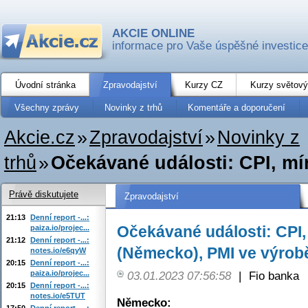
AKCIE ONLINE
informace pro Vaše úspěšné investice
Úvodní stránka
Zpravodajství
Kurzy CZ
Kurzy světový
Všechny zprávy
Novinky z trhů
Komentáře a doporučení
Akcie.cz
»
Zpravodajství
»
Novinky z
trhů
»
Očekávané události: CPI, mí
Právě diskutujete
Zpravodajství
21:13
Denní report -...:
Očekávané události: CPI
paiza.io/projec...
21:12
Denní report -...:
(Německo), PMI ve výrobě
notes.io/e6qyW
20:15
Denní report -...:
paiza.io/projec...
03.01.2023 07:56:58
|
Fio banka
20:15
Denní report -...:
notes.io/e5TUT
Německo:
17:50
Denní report -...: