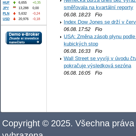
Německá burza dnes bez výrazn
HUF
6,655
+0,35
směřovala na kvartální reporty
JPY
13,288
0,00
PLN
5,632
-0,24
Fio
06.08. 18:23
USD
20,976
-0,18
Index Dow Jones se drží v čer
Fio
06.08. 17:52
USA: Změna zásob plynu podle E
kubických stop
Fio
06.08. 16:33
Wall Street se vyvíji v úvodu 
pokračuje výsledková sezóna
Fio
06.08. 16:05
Copyright © 2025. Všechna práva
vyhrazena.