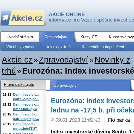
AKCIE ONLINE
informace pro Vaše úspěšné investice
Úvodní stránka
Zpravodajství
Kurzy CZ
Kurzy světový
Všechny zprávy
Novinky z trhů
Komentáře a doporučení
Akcie.cz
»
Zpravodajství
»
Novinky z
trhů
»
Eurozóna: Index investorské 
Právě diskutujete
Zpravodajství
21:13
Denní report -...:
Eurozóna: Index investor
paiza.io/projec...
21:12
Denní report -...:
lednu na -17,5 b. při oček
notes.io/e6qyW
20:15
Denní report -...:
paiza.io/projec...
09.01.2023 11:02:41
|
Fio banka
20:15
Denní report -...:
notes.io/e5TUT
Index investorské důvěry Sentix
(le
17:50
Denní report -...: