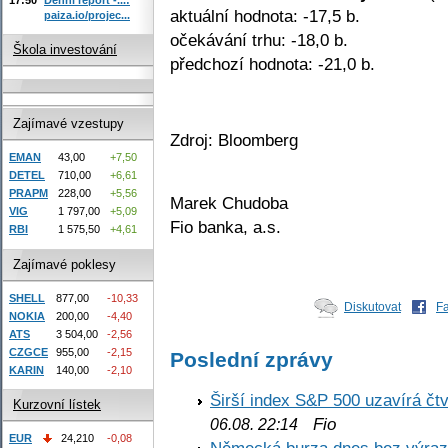
aktuální hodnota: -17,5 b.
paiza.io/projec...
očekávání trhu: -18,0 b.
Škola investování
předchozí hodnota: -21,0 b.
Zajímavé vzestupy
Zdroj: Bloomberg
EMAN
43,00
+7,50
DETEL
710,00
+6,61
PRAPM
228,00
+5,56
Marek Chudoba
VIG
1 797,00
+5,09
Fio banka, a.s.
RBI
1 575,50
+4,61
Zajímavé poklesy
SHELL
877,00
-10,33
Diskutovat
F
NOKIA
200,00
-4,40
ATS
3 504,00
-2,56
CZGCE
955,00
-2,15
Poslední zprávy
KARIN
140,00
-2,10
Širší index S&P 500 uzavírá čt
Kurzovní lístek
Fio
06.08. 22:14
EUR
24,210
-0,08