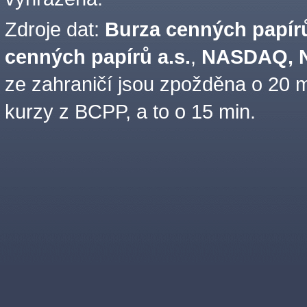
Zdroje dat:
Burza cenných papírů
cenných papírů a.s.
,
NASDAQ, N
ze zahraničí jsou zpožděna o 20 m
kurzy z BCPP, a to o 15 min.