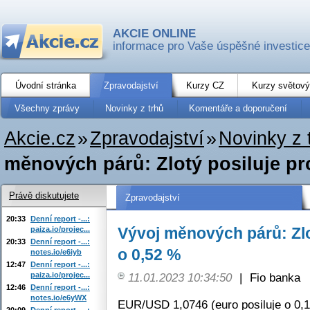
AKCIE ONLINE
informace pro Vaše úspěšné investice
Úvodní stránka
Zpravodajství
Kurzy CZ
Kurzy světový
Všechny zprávy
Novinky z trhů
Komentáře a doporučení
Akcie.cz
»
Zpravodajství
»
Novinky z 
měnových párů: Zlotý posiluje pr
Právě diskutujete
Zpravodajství
20:33
Denní report -...:
Vývoj měnových párů: Zlo
paiza.io/projec...
20:33
Denní report -...:
o 0,52 %
notes.io/e6iyb
12:47
Denní report -...:
paiza.io/projec...
11.01.2023 10:34:50
|
Fio banka
12:46
Denní report -...:
notes.io/e6yWX
EUR/USD 1,0746 (euro posiluje o 0,
20:09
Denní report -...: