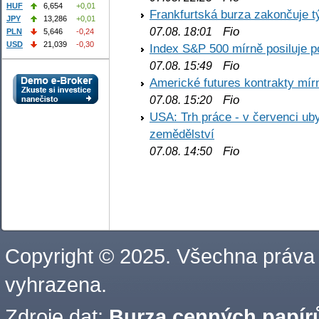
HUF
6,654
+0,01
Frankfurtská burza zakončuje 
JPY
13,286
+0,01
Fio
07.08. 18:01
PLN
5,646
-0,24
USD
21,039
-0,30
Index S&P 500 mírně posiluje p
Fio
07.08. 15:49
Americké futures kontrakty mírn
Fio
07.08. 15:20
USA: Trh práce - v červenci ub
zemědělství
Fio
07.08. 14:50
Copyright © 2025. Všechna práva
vyhrazena.
Zdroje dat:
Burza cenných papírů