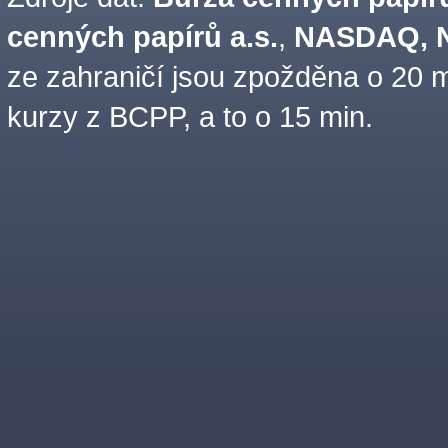
cenných papírů a.s.
,
NASDAQ, N
ze zahraničí jsou zpožděna o 20 m
kurzy z BCPP, a to o 15 min.