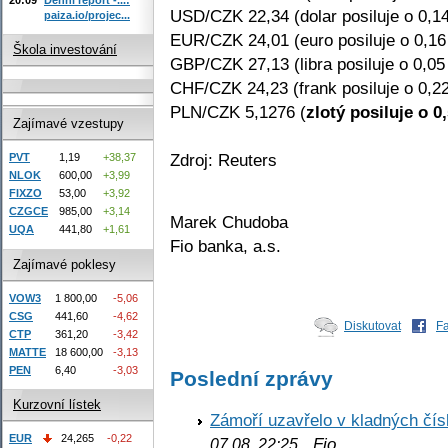
USD/CZK 22,34 (dolar posiluje o 0,1
paiza.io/projec...
EUR/CZK 24,01 (euro posiluje o 0,1
Škola investování
GBP/CZK 27,13 (libra posiluje o 0,05
CHF/CZK 24,23 (frank posiluje o 0,2
PLN/CZK 5,1276 (
zlotý posiluje o 0
Zajímavé vzestupy
Zdroj: Reuters
PVT
1,19
+38,37
NLOK
600,00
+3,99
FIXZO
53,00
+3,92
CZGCE
985,00
+3,14
Marek Chudoba
UQA
441,80
+1,61
Fio banka, a.s.
Zajímavé poklesy
VOW3
1 800,00
-5,06
CSG
441,60
-4,62
Diskutovat
F
CTP
361,20
-3,42
MATTE
18 600,00
-3,13
PEN
6,40
-3,03
Poslední zprávy
Kurzovní lístek
Zámoří uzavřelo v kladných č
EUR
24,265
-0,22
Fio
07.08. 22:25