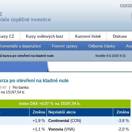
FIOFO
E
Vaše úspěšné investice
urzy CZ
Kurzy světových burz
Kurzovní lístek
Diskuse
Komentáře a doporučení
Firemní zprávy
Odborné články
An
á burza po otevření na kladné nule
Neděle 9.8.2026 9:31
urza po otevření na kladné nule
9:40
|
Fio banka
 na 15197,54 b.
Index DAX +0,07 % na 15197,54 b.
e
Změna
Nejslabší akcie
Změna
+1,9 %
Continental
(CON)
-3,8 %
+1,1 %
Vonovia
(VNA)
-2,0 %