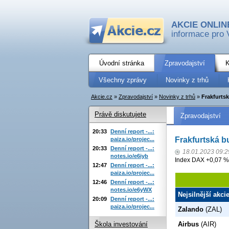
AKCIE ONLIN
informace pro 
Úvodní stránka
Zpravodajství
K
Všechny zprávy
Novinky z trhů
Akcie.cz
»
Zpravodajství
»
Novinky z trhů
»
Frakfurtsk
Právě diskutujete
Zpravodajství
20:33
Denní report -...:
Frakfurtská b
paiza.io/projec...
20:33
Denní report -...:
18.01.2023 09:2
notes.io/e6iyb
Index DAX +0,07 %
12:47
Denní report -...:
paiza.io/projec...
12:46
Denní report -...:
notes.io/e6yWX
Nejsilnější akci
20:09
Denní report -...:
paiza.io/projec...
Zalando
(ZAL)
Škola investování
Airbus
(AIR)