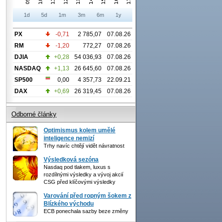
1d
5d
1m
3m
6m
1y
PX
-0,71
2 785,07
07.08.26
RM
-1,20
772,27
07.08.26
DJIA
+0,28
54 036,93
07.08.26
NASDAQ
+1,13
26 645,60
07.08.26
SP500
0,00
4 357,73
22.09.21
DAX
+0,69
26 319,45
07.08.26
Odborné články
Optimismus kolem umělé
inteligence nemizí
Trhy navíc chtějí vidět návratnost
Výsledková sezóna
Nasdaq pod tlakem, luxus s
rozdílnými výsledky a vývoj akcií
CSG před klíčovými výsledky
Varování před ropným šokem z
Blízkého východu
ECB ponechala sazby beze změny