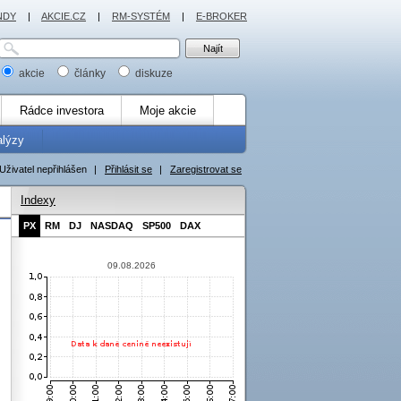
NDY
|
AKCIE.CZ
|
RM-SYSTÉM
|
E-BROKER
akcie
články
diskuze
Rádce investora
Moje akcie
alýzy
Uživatel nepřihlášen
|
Přihlásit se
|
Zaregistrovat se
Indexy
PX
RM
DJ
NASDAQ
SP500
DAX
09.08.2026