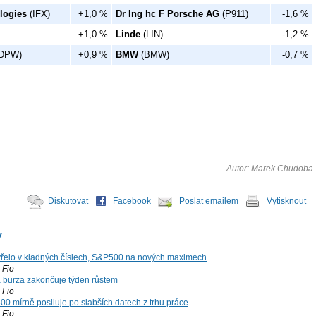
logies
(IFX)
+1,0 %
Dr Ing hc F Porsche AG
(P911)
-1,6 %
+1,0 %
Linde
(LIN)
-1,2 %
DPW)
+0,9 %
BMW
(BMW)
-0,7 %
Autor: Marek Chudoba
Diskutovat
Facebook
Poslat emailem
Vytisknout
y
řelo v kladných číslech, S&P500 na nových maximech
Fio
á burza zakončuje týden růstem
Fio
00 mírně posiluje po slabších datech z trhu práce
Fio