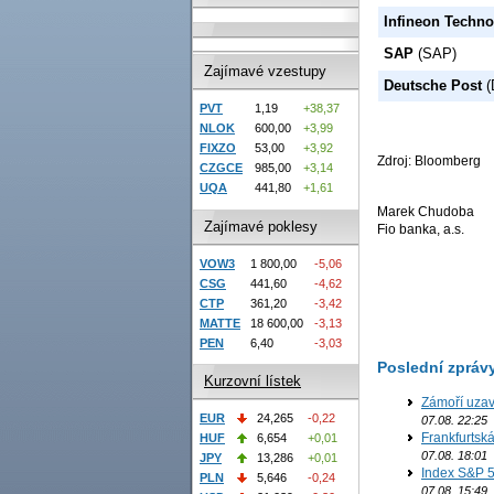
Infineon Techno
SAP
(SAP)
Zajímavé vzestupy
Deutsche Post
(
PVT
1,19
+38,37
NLOK
600,00
+3,99
FIXZO
53,00
+3,92
Zdroj: Bloomberg
CZGCE
985,00
+3,14
UQA
441,80
+1,61
Marek Chudoba
Zajímavé poklesy
Fio banka, a.s.
VOW3
1 800,00
-5,06
CSG
441,60
-4,62
CTP
361,20
-3,42
MATTE
18 600,00
-3,13
PEN
6,40
-3,03
Poslední zpráv
Kurzovní lístek
Zámoří uzav
EUR
24,265
-0,22
07.08. 22:25
Frankfurtsk
HUF
6,654
+0,01
07.08. 18:01
JPY
13,286
+0,01
Index S&P 5
PLN
5,646
-0,24
07.08. 15:49