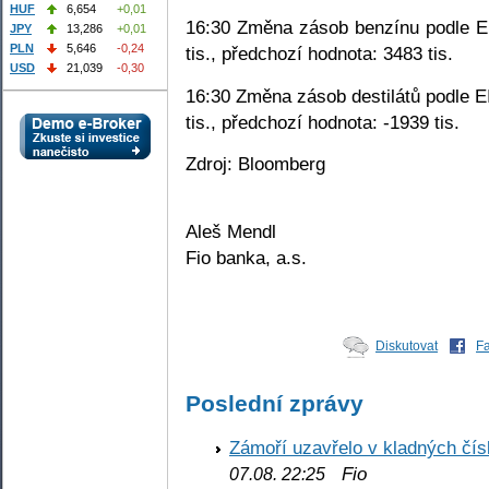
HUF
6,654
+0,01
16:30 Změna zásob benzínu podle EI
JPY
13,286
+0,01
PLN
5,646
-0,24
tis., předchozí hodnota: 3483 tis.
USD
21,039
-0,30
16:30 Změna zásob destilátů podle EI
tis., předchozí hodnota: -1939 tis.
Zdroj: Bloomberg
Aleš Mendl
Fio banka, a.s.
Diskutovat
F
Poslední zprávy
Zámoří uzavřelo v kladných č
Fio
07.08. 22:25