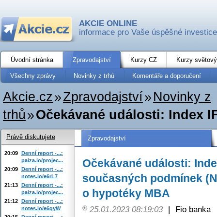
AKCIE ONLINE
informace pro Vaše úspěšné investice
Úvodní stránka
Zpravodajství
Kurzy CZ
Kurzy světový
Všechny zprávy
Novinky z trhů
Komentáře a doporučení
Akcie.cz
»
Zpravodajství
»
Novinky z
trhů
»
Očekávané události: Index 
Právě diskutujete
Zpravodajství
20:09
Denní report -...:
Očekávané události: Ind
paiza.io/projec...
20:09
Denní report -...:
současných podmínek (Ně
notes.io/e6rL7
21:13
Denní report -...:
o hypotéky MBA
paiza.io/projec...
21:12
Denní report -...:
25.01.2023 08:19:03
|
Fio banka
notes.io/e6qyW
20:15
Denní report -...: