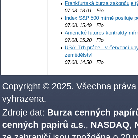
Frankfurtská burza zakončuje 
Fio
07.08. 18:01
Index S&P 500 mírně posiluje p
Fio
07.08. 15:49
Americké futures kontrakty mírn
Fio
07.08. 15:20
USA: Trh práce - v červenci ub
zemědělství
Fio
07.08. 14:50
Copyright © 2025. Všechna práva
vyhrazena.
Zdroje dat:
Burza cenných papírů
cenných papírů a.s.
,
NASDAQ, N
ze zahraničí jsou zpožděna o 20 m