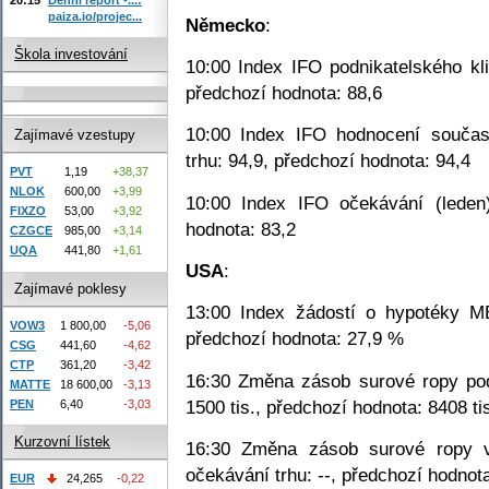
paiza.io/projec...
Německo
:
Škola investování
10:00 Index IFO podnikatelského kli
předchozí hodnota: 88,6
10:00 Index IFO hodnocení součas
Zajímavé vzestupy
trhu: 94,9, předchozí hodnota: 94,4
PVT
1,19
+38,37
NLOK
600,00
+3,99
10:00 Index IFO očekávání (leden)
FIXZO
53,00
+3,92
hodnota: 83,2
CZGCE
985,00
+3,14
UQA
441,80
+1,61
USA
:
Zajímavé poklesy
13:00 Index žádostí o hypotéky MB
VOW3
1 800,00
-5,06
předchozí hodnota: 27,9 %
CSG
441,60
-4,62
CTP
361,20
-3,42
16:30 Změna zásob surové ropy podl
MATTE
18 600,00
-3,13
1500 tis., předchozí hodnota: 8408 ti
PEN
6,40
-3,03
Kurzovní lístek
16:30 Změna zásob surové ropy v
očekávání trhu: --, předchozí hodnota
EUR
24,265
-0,22