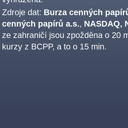
Zdroje dat:
Burza cenných papírů
cenných papírů a.s.
,
NASDAQ, N
ze zahraničí jsou zpožděna o 20 m
kurzy z BCPP, a to o 15 min.