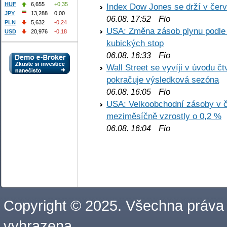
HUF
6,655
+0,35
Index Dow Jones se drží v čer
JPY
13,288
0,00
Fio
06.08. 17:52
PLN
5,632
-0,24
USA: Změna zásob plynu podle E
USD
20,976
-0,18
kubických stop
Fio
06.08. 16:33
Wall Street se vyvíji v úvodu 
pokračuje výsledková sezóna
Fio
06.08. 16:05
USA: Velkoobchodní zásoby v č
meziměsíčně vzrostly o 0,2 %
Fio
06.08. 16:04
Copyright © 2025. Všechna práva
vyhrazena.