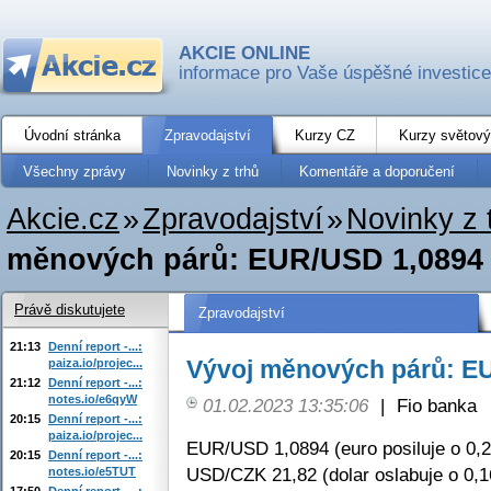
AKCIE ONLINE
informace pro Vaše úspěšné investice
Úvodní stránka
Zpravodajství
Kurzy CZ
Kurzy světový
Všechny zprávy
Novinky z trhů
Komentáře a doporučení
Akcie.cz
»
Zpravodajství
»
Novinky z 
měnových párů: EUR/USD 1,0894
Právě diskutujete
Zpravodajství
21:13
Denní report -...:
Vývoj měnových párů: E
paiza.io/projec...
21:12
Denní report -...:
notes.io/e6qyW
01.02.2023 13:35:06
|
Fio banka
20:15
Denní report -...:
paiza.io/projec...
EUR/USD 1,0894 (euro posiluje o 0,
20:15
Denní report -...:
USD/CZK 21,82 (dolar oslabuje o 0,
notes.io/e5TUT
17:50
Denní report -...: