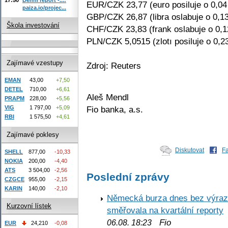
EUR/CZK 23,77 (euro posiluje o 0,0
paiza.io/projec...
GBP/CZK 26,87 (libra oslabuje o 0,1
Škola investování
CHF/CZK 23,83 (frank oslabuje o 0,
PLN/CZK 5,0515 (zlotı posiluje o 0,2
Zajímavé vzestupy
Zdroj: Reuters
EMAN
43,00
+7,50
DETEL
710,00
+6,61
Aleš Mendl
PRAPM
228,00
+5,56
Fio banka, a.s.
VIG
1 797,00
+5,09
RBI
1 575,50
+4,61
Zajímavé poklesy
Diskutovat
F
SHELL
877,00
-10,33
NOKIA
200,00
-4,40
ATS
3 504,00
-2,56
Poslední zprávy
CZGCE
955,00
-2,15
KARIN
140,00
-2,10
Německá burza dnes bez výrazn
Kurzovní lístek
směřovala na kvartální reporty
Fio
06.08. 18:23
EUR
24,210
-0,08