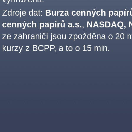
Zdroje dat:
Burza cenných papírů
cenných papírů a.s.
,
NASDAQ, N
ze zahraničí jsou zpožděna o 20 m
kurzy z BCPP, a to o 15 min.