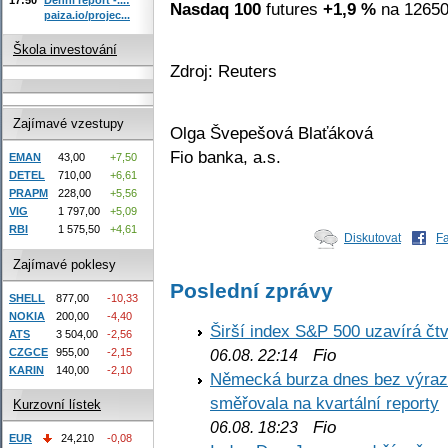
Nasdaq 100
futures
+1,9 %
na 12650
paiza.io/projec...
Škola investování
Zdroj: Reuters
Zajímavé vzestupy
Olga Švepešová Blaťáková
Fio banka, a.s.
EMAN
43,00
+7,50
DETEL
710,00
+6,61
PRAPM
228,00
+5,56
VIG
1 797,00
+5,09
RBI
1 575,50
+4,61
Diskutovat
F
Zajímavé poklesy
Poslední zprávy
SHELL
877,00
-10,33
NOKIA
200,00
-4,40
Širší index S&P 500 uzavírá čt
ATS
3 504,00
-2,56
Fio
CZGCE
955,00
-2,15
06.08. 22:14
KARIN
140,00
-2,10
Německá burza dnes bez výrazn
směřovala na kvartální reporty
Kurzovní lístek
Fio
06.08. 18:23
EUR
24,210
-0,08