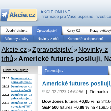
AKCIE ONLINE
informace pro Vaše úspěšné investice
Úvodní stránka
Zpravodajství
Kurzy CZ
Kurzy světový
Všechny zprávy
Novinky z trhů
Komentáře a doporučení
Akcie.cz
»
Zpravodajství
»
Novinky z
trhů
»
Americké futures posilují, 
Právě diskutujete
Zpravodajství
21:13
Denní report -...:
Americké futures posiluj
paiza.io/projec...
21:12
Denní report -...:
notes.io/e6qyW
02.02.2023 14:54:56
|
Fio banka
20:15
Denní report -...:
paiza.io/projec...
Dow Jones
futures
+0,05 %
na 34164
20:15
Denní report -...:
S&P 500
futures
+0,88 %
na 4168,5 
notes.io/e5TUT
17:50
Denní report -...: