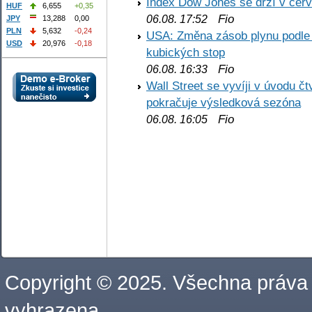
Index Dow Jones se drží v čer
HUF
6,655
+0,35
Fio
06.08. 17:52
JPY
13,288
0,00
PLN
5,632
-0,24
USA: Změna zásob plynu podle E
USD
20,976
-0,18
kubických stop
Fio
06.08. 16:33
Wall Street se vyvíji v úvodu 
pokračuje výsledková sezóna
Fio
06.08. 16:05
Copyright © 2025. Všechna práva
vyhrazena.