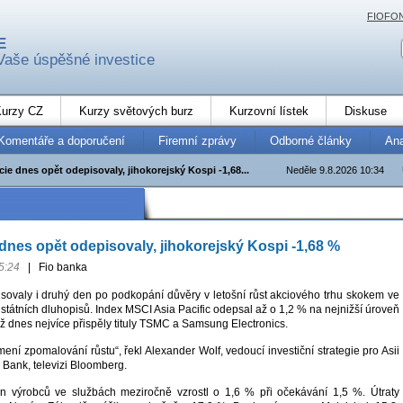
FIOFO
E
Vaše úspěšné investice
urzy CZ
Kurzy světových burz
Kurzovní lístek
Diskuse
Komentáře a doporučení
Firemní zprávy
Odborné články
An
cie dnes opět odepisovaly, jihokorejský Kospi -1,68...
Neděle 9.8.2026 10:34
 dnes opět odepisovaly, jihokorejský Kospi -1,68 %
5:24
|
Fio banka
isovaly i druhý den po podkopání důvěry v letošní růst akciového trhu skokem ve
tátních dluhopisů. Index MSCI Asia Pacific odepsal až o 1,2 % na nejnižší úroveň
ž dnes nejvíce přispěly tituly TSMC a Samsung Electronics.
ení zpomalování růstu“, řekl Alexander Wolf, vedoucí investiční strategie pro Asii
 Bank, televizi Bloomberg.
n výrobců ve službách meziročně vzrostl o 1,6 % při očekávání 1,5 %. Útraty