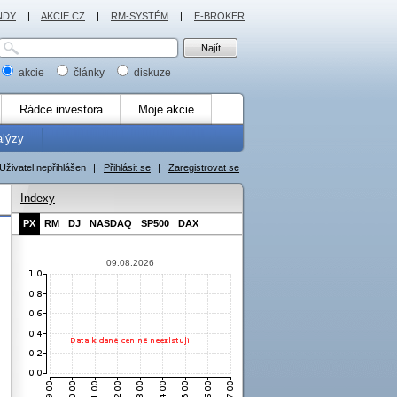
NDY
|
AKCIE.CZ
|
RM-SYSTÉM
|
E-BROKER
akcie
články
diskuze
Rádce investora
Moje akcie
alýzy
Uživatel nepřihlášen
|
Přihlásit se
|
Zaregistrovat se
Indexy
PX
RM
DJ
NASDAQ
SP500
DAX
09.08.2026