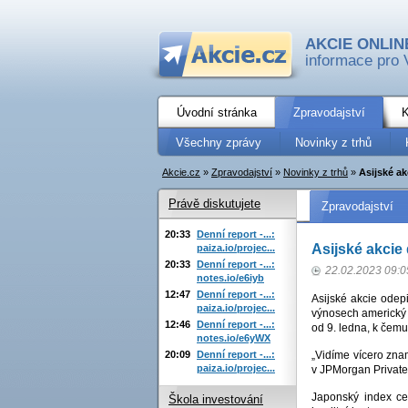
AKCIE ONLIN
informace pro 
Úvodní stránka
Zpravodajství
K
Všechny zprávy
Novinky z trhů
Akcie.cz
»
Zpravodajství
»
Novinky z trhů
»
Asijské ak
Právě diskutujete
Zpravodajství
20:33
Denní report -...:
Asijské akcie
paiza.io/projec...
20:33
Denní report -...:
22.02.2023 09:0
notes.io/e6iyb
12:47
Denní report -...:
Asijské akcie odep
paiza.io/projec...
výnosech americký s
12:46
Denní report -...:
od 9. ledna, k čemu
notes.io/e6yWX
20:09
Denní report -...:
„Vidíme vícero znam
paiza.io/projec...
v JPMorgan Private
Japonský index ce
Škola investování