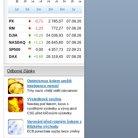
1d
5d
1m
3m
6m
1y
PX
-0,71
2 785,07
07.08.26
RM
-1,20
772,27
07.08.26
DJIA
+0,28
54 036,93
07.08.26
NASDAQ
+1,13
26 645,60
07.08.26
SP500
0,00
4 357,73
22.09.21
DAX
+0,69
26 319,45
07.08.26
Odborné články
Optimismus kolem umělé
inteligence nemizí
Trhy navíc chtějí vidět návratnost
Výsledková sezóna
Nasdaq pod tlakem, luxus s
rozdílnými výsledky a vývoj akcií
CSG před klíčovými výsledky
Varování před ropným šokem z
Blízkého východu
ECB ponechala sazby beze změny