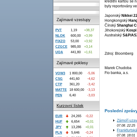
kreditní kartou se
byly reportovány ve
Japonský
Nikkei 2
Zajímavé vzestupy
Hongkongský
Hang
Čínský
Shanghai C
Jihokorejský
Kospi
PVT
1,19
+38,37
Australský
S&P/AS
NLOK
600,00
+3,99
FIXZO
53,00
+3,92
CZGCE
985,00
+3,14
UQA
441,80
+1,61
Zdroj: Bloomberg
Zajímavé poklesy
Marek Chudoba
Fio banka, a.s.
VOW3
1 800,00
-5,06
CSG
441,60
-4,62
CTP
361,20
-3,42
MATTE
18 600,00
-3,13
PEN
6,40
-3,03
Kurzovní lístek
Poslední zpráv
EUR
24,265
-0,22
Zámoří uzav
HUF
6,654
+0,01
07.08. 22:25
JPY
13,286
+0,01
Frankfurtsk
PLN
5,646
-0,24
07.08. 18:01