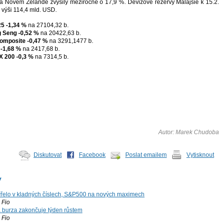
 na Novém Zélandě zvýšily meziročně o 17,9 %. Devizové rezervy Malajsie k 15.2.
 výši 114,4 mld. USD.
25
-1,34 %
na 27104,32 b.
 Seng
-0,52 %
na 20422,63 b.
omposite
-0,47 %
na 3291,1477 b.
-1,68 %
na 2417,68 b.
X 200
-0,3 %
na 7314,5 b.
Autor: Marek Chudoba
Diskutovat
Facebook
Poslat emailem
Vytisknout
y
řelo v kladných číslech, S&P500 na nových maximech
Fio
á burza zakončuje týden růstem
Fio