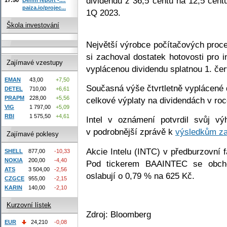
dividendu z 36,5 centu na 12,5 cent
paiza.io/projec...
1Q 2023.
Škola investování
Největší výrobce počítačových proces
si zachoval dostatek hotovosti pro i
Zajímavé vzestupy
vyplácenou dividendu splatnou 1. čer
EMAN
43,00
+7,50
Současná výše čtvrtletně vyplácené 
DETEL
710,00
+6,61
PRAPM
228,00
+5,56
celkové výplaty na dividendách v ro
VIG
1 797,00
+5,09
RBI
1 575,50
+4,61
Intel v oznámení potvrdil svůj v
v podrobnější zprávě k
výsledkům z
Zajímavé poklesy
Akcie Intelu (INTC) v předburzovní 
SHELL
877,00
-10,33
NOKIA
200,00
-4,40
Pod tickerem BAAINTEC se obch
ATS
3 504,00
-2,56
oslabují o 0,79 % na 625 Kč.
CZGCE
955,00
-2,15
KARIN
140,00
-2,10
Kurzovní lístek
Zdroj: Bloomberg
EUR
24,210
-0,08