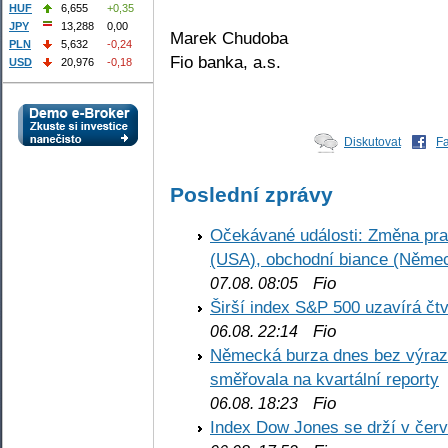
HUF
6,655
+0,35
JPY
13,288
0,00
Marek Chudoba
PLN
5,632
-0,24
Fio banka, a.s.
USD
20,976
-0,18
Diskutovat
F
Poslední zprávy
Očekávané události: Změna pr
(USA), obchodní biance (Něme
Fio
07.08. 08:05
Širší index S&P 500 uzavírá čt
Fio
06.08. 22:14
Německá burza dnes bez výrazn
směřovala na kvartální reporty
Fio
06.08. 18:23
Index Dow Jones se drží v čer