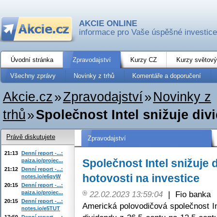
AKCIE ONLINE
informace pro Vaše úspěšné investice
Úvodní stránka
Zpravodajství
Kurzy CZ
Kurzy světový
Všechny zprávy
Novinky z trhů
Komentáře a doporučení
Akcie.cz
»
Zpravodajství
»
Novinky z
trhů
»
Společnost Intel snižuje div
Právě diskutujete
Zpravodajství
21:13
Denní report -...:
Společnost Intel snižuje 
paiza.io/projec...
21:12
Denní report -...:
hotovosti na investice
notes.io/e6qyW
20:15
Denní report -...:
paiza.io/projec...
22.02.2023 13:59:04
|
Fio banka
20:15
Denní report -...:
Americká polovodičová společnost Int
notes.io/e5TUT
17:50
Denní report -...: