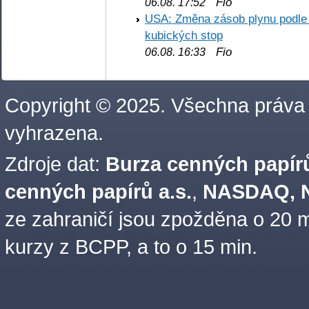
Fio
06.08. 17:52
USA: Změna zásob plynu podle E
kubických stop
Fio
06.08. 16:33
Copyright © 2025. Všechna práva
vyhrazena.
Zdroje dat:
Burza cenných papírů
cenných papírů a.s.
,
NASDAQ, N
ze zahraničí jsou zpožděna o 20 m
kurzy z BCPP, a to o 15 min.