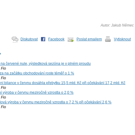
Autor: Jakub Němec
Diskutovat
Facebook
Poslat emailem
Vytisknout
y
 na červené nule, výsledková sezóna je v plném proudu
Fio
za na začátku obchodování roste téměř o 1 %
Fio
í bilance v červnu dosáhla přebytku 15,5 mld. Kč při očekávání 17,2 mld. Kč
Fio
í výroba v červnu meziročně vzrostla o 2,0 %
Fio
ová výroba v červnu meziročně vzrostla o 7,2 % při očekávání 2,6 %
Fio