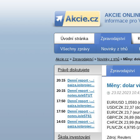
AKCIE ONLIN
informace pro 
Úvodní stránka
Zpravodajství
K
Všechny zprávy
Novinky z trhů
Akcie.cz
»
Zpravodajství
»
Novinky z trhů
»
Měny: dola
Právě diskutujete
Zpravodajství
20:15
Denní report -...:
Měny: dolar v
paiza.io/projec...
20:15
Denní report -...:
23.02.2023 10:4
notes.io/e5TUT
17:50
Denní report -...:
EUR/USD 1,0593 (e
paiza.io/projec...
USD/CZK 22,37 (dol
17:50
Denní report -...:
EUR/CZK 23,7 (euro
notes.io/e5T61
GBP/CZK 26,89 (libr
14:03
Denní report -...:
CHF/CZK 23,99 (fra
paiza.io/projec...
PLN/CZK 4,9795 (zlo
Škola investování
Zdroj: Reuters