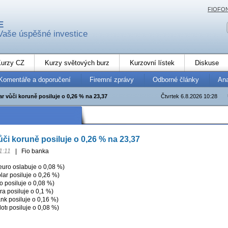
FIOFO
E
Vaše úspěšné investice
urzy CZ
Kurzy světových burz
Kurzovní lístek
Diskuse
Komentáře a doporučení
Firemní zprávy
Odborné články
An
r vůči koruně posiluje o 0,26 % na 23,37
Čtvrtek 6.8.2026 10:28
ůči koruně posiluje o 0,26 % na 23,37
1:11
|
Fio banka
uro oslabuje o 0,08 %)
ar posiluje o 0,26 %)
 posiluje o 0,08 %)
a posiluje o 0,1 %)
nk posiluje o 0,16 %)
tı posiluje o 0,08 %)