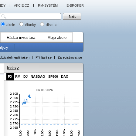
NDY
|
AKCIE.CZ
|
RM-SYSTÉM
|
E-BROKER
akcie
články
diskuze
Rádce investora
Moje akcie
alýzy
Uživatel nepřihlášen
|
Přihlásit se
|
Zaregistrovat se
Indexy
PX
RM
DJ
NASDAQ
SP500
DAX
06.08.2026