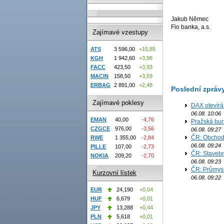
Jakub Němec
Fio banka, a.s.
Zajímavé vzestupy
ATS
3 596,00
+15,85
KGH
1 942,60
+3,98
FACC
423,50
+3,93
MACIN
158,50
+3,59
ERBAG
2 891,00
+2,48
Poslední zpráv
Zajímavé poklesy
DAX otevírá
06.08. 10:06
EMAN
40,00
-4,76
Pražská bur
CZGCE
976,00
-3,56
06.08. 09:27
ČR: Obchodn
RWE
1 355,00
-2,84
06.08. 09:24
PILLE
107,00
-2,73
ČR: Stavebn
NOKIA
209,20
-2,70
06.08. 09:23
ČR: Průmysl
Kurzovní lístek
06.08. 09:22
EUR
24,190
+0,04
HUF
6,679
+0,01
JPY
13,288
+0,44
PLN
5,618
+0,01