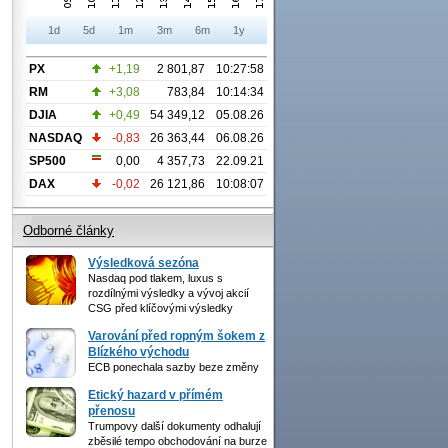
1d
5d
1m
3m
6m
1y
PX
+1,19
2 801,87
10:27:58
RM
+3,08
783,84
10:14:34
DJIA
+0,49
54 349,12
05.08.26
NASDAQ
-0,83
26 363,44
06.08.26
SP500
0,00
4 357,73
22.09.21
DAX
-0,02
26 121,86
10:08:07
Odborné články
Výsledková sezóna
Nasdaq pod tlakem, luxus s
rozdílnými výsledky a vývoj akcií
CSG před klíčovými výsledky
Varování před ropným šokem z
Blízkého východu
ECB ponechala sazby beze změny
Etický hazard v přímém
přenosu
Trumpovy další dokumenty odhalují
zběsilé tempo obchodování na burze