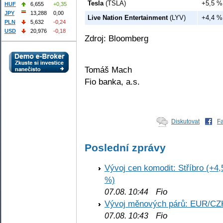
Tesla
(TSLA)
+5,5 %
HUF
6,655
+0,35
JPY
13,288
0,00
Live Nation Entertainment
(LYV)
+4,4 %
PLN
5,632
-0,24
USD
20,976
-0,18
Zdroj: Bloomberg
Tomáš Mach
Fio banka, a.s.
Diskutovat
F
Poslední zprávy
Vývoj cen komodit: Stříbro (+4,
%)
Fio
07.08. 10:44
Vývoj měnových párů: EUR/CZ
Fio
07.08. 10:43