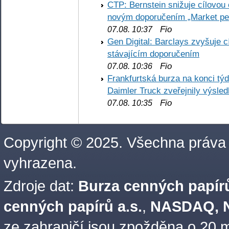
CTP: Bernstein snižuje cílovo
novým doporučením „Market pe
Fio
07.08. 10:37
Gen Digital: Barclays zvyšuje
stávajícím doporučením
Fio
07.08. 10:36
Frankfurtská burza na konci týd
Daimler Truck zveřejnily výsle
Fio
07.08. 10:35
Copyright © 2025. Všechna práva
vyhrazena.
Zdroje dat:
Burza cenných papírů
cenných papírů a.s.
,
NASDAQ, N
ze zahraničí jsou zpožděna o 20 m