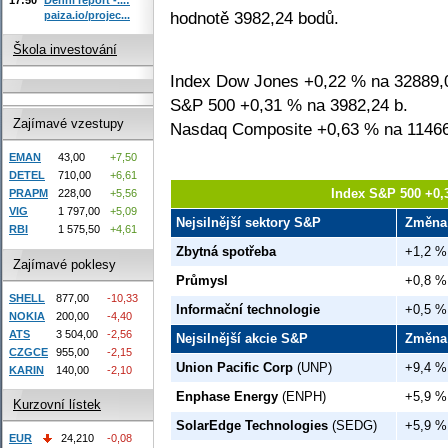
hodnotě 3982,24 bodů.
paiza.io/projec...
Škola investování
Index Dow Jones +0,22 % na 32889,
S&P 500 +0,31 % na 3982,24 b.
Zajímavé vzestupy
Nasdaq Composite +0,63 % na 11466
EMAN
43,00
+7,50
DETEL
710,00
+6,61
Index S&P 500 +0,
PRAPM
228,00
+5,56
VIG
1 797,00
+5,09
Nejsilnější sektory S&P
Změna
RBI
1 575,50
+4,61
Zbytná spotřeba
+1,2 %
Zajímavé poklesy
Průmysl
+0,8 %
SHELL
877,00
-10,33
Informační technologie
+0,5 %
NOKIA
200,00
-4,40
ATS
3 504,00
-2,56
Nejsilnější akcie S&P
Změna
CZGCE
955,00
-2,15
Union Pacific Corp
(UNP)
+9,4 %
KARIN
140,00
-2,10
Enphase Energy
(ENPH)
+5,9 %
Kurzovní lístek
SolarEdge Technologies
(SEDG)
+5,9 %
EUR
24,210
-0,08