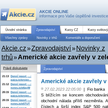
AKCIE ONLINE
informace pro Vaše úspěšné investice
Úvodní stránka
Zpravodajství
Kurzy CZ
Kurzy světový
Všechny zprávy
Novinky z trhů
Komentáře a doporučení
Akcie.cz
»
Zpravodajství
»
Novinky z
trhů
»
Americké akcie zavřely v ze
Právě diskutujete
Zpravodajství
21:13
Denní report -...:
Americké akcie zavřely v
paiza.io/projec...
21:12
Denní report -...:
notes.io/e6qyW
27.02.2023 22:05:00
|
Fio banka
20:15
Denní report -...:
S blížícím se koncem obchodování
paiza.io/projec...
obchodní nálada příliš nezměnila.
20:15
Denní report -...:
notes.io/e5TUT
číslech a širší index S&P 500 na
17:50
Denní report -...: