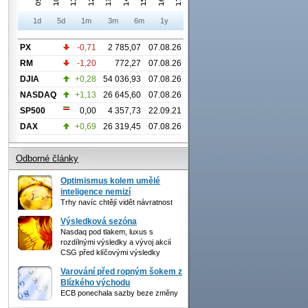
1d
5d
1m
3m
6m
1y
PX
-0,71
2 785,07
07.08.26
RM
-1,20
772,27
07.08.26
DJIA
+0,28
54 036,93
07.08.26
NASDAQ
+1,13
26 645,60
07.08.26
SP500
0,00
4 357,73
22.09.21
DAX
+0,69
26 319,45
07.08.26
Odborné články
Optimismus kolem umělé
inteligence nemizí
Trhy navíc chtějí vidět návratnost
Výsledková sezóna
Nasdaq pod tlakem, luxus s
rozdílnými výsledky a vývoj akcií
CSG před klíčovými výsledky
Varování před ropným šokem z
Blízkého východu
ECB ponechala sazby beze změny