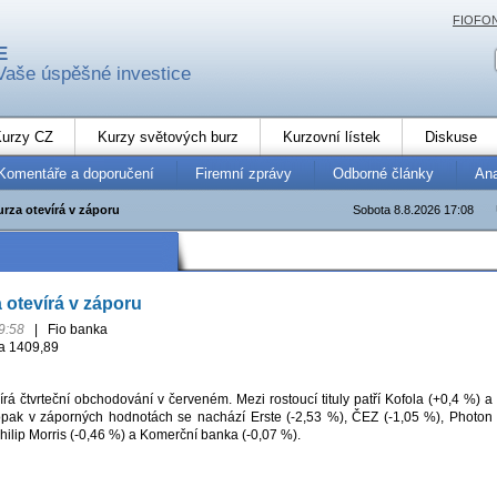
FIOFO
E
Vaše úspěšné investice
urzy CZ
Kurzy světových burz
Kurzovní lístek
Diskuse
Komentáře a doporučení
Firemní zprávy
Odborné články
An
rza otevírá v záporu
Sobota 8.8.2026 17:08
 otevírá v záporu
9:58
|
Fio banka
a 1409,89
rá čtvrteční obchodování v červeném. Mezi rostoucí tituly patří Kofola (+0,4 %) a
opak v záporných hodnotách se nachází Erste (-2,53 %), ČEZ (-1,05 %), Photon
hilip Morris (-0,46 %) a Komerční banka (-0,07 %).