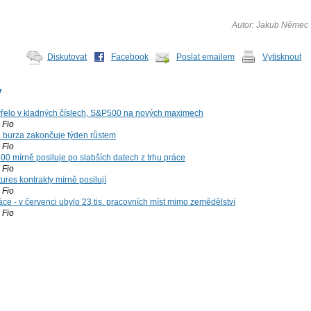
Autor: Jakub Němec
Diskutovat
Facebook
Poslat emailem
Vytisknout
y
řelo v kladných číslech, S&P500 na nových maximech
Fio
á burza zakončuje týden růstem
Fio
00 mírně posiluje po slabších datech z trhu práce
Fio
ures kontrakty mírně posilují
Fio
ce - v červenci ubylo 23 tis. pracovních míst mimo zemědělství
Fio