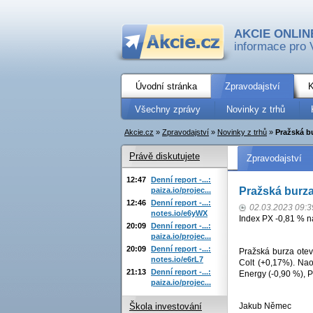
AKCIE ONLIN
informace pro 
Úvodní stránka
Zpravodajství
K
Všechny zprávy
Novinky z trhů
Akcie.cz
»
Zpravodajství
»
Novinky z trhů
»
Pražská bu
Právě diskutujete
Zpravodajství
12:47
Denní report -...:
Pražská burza
paiza.io/projec...
12:46
Denní report -...:
02.03.2023 09:3
notes.io/e6yWX
Index PX -0,81 % n
20:09
Denní report -...:
paiza.io/projec...
20:09
Denní report -...:
Pražská burza oteví
notes.io/e6rL7
Colt (+0,17%). Na
21:13
Denní report -...:
Energy (-0,90 %), P
paiza.io/projec...
Jakub Němec
Škola investování