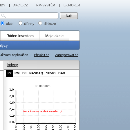
NDY
|
AKCIE.CZ
|
RM-SYSTÉM
|
E-BROKER
akcie
články
diskuze
Rádce investora
Moje akcie
alýzy
Uživatel nepřihlášen
|
Přihlásit se
|
Zaregistrovat se
Indexy
PX
RM
DJ
NASDAQ
SP500
DAX
08.08.2026