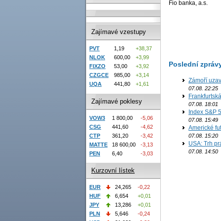
Fio banka, a.s.
Zajímavé vzestupy
PVT
1,19
+38,37
NLOK
600,00
+3,99
Poslední zpráv
FIXZO
53,00
+3,92
CZGCE
985,00
+3,14
Zámoří uzav
UQA
441,80
+1,61
07.08. 22:25
Frankfurtsk
Zajímavé poklesy
07.08. 18:01
Index S&P 5
VOW3
1 800,00
-5,06
07.08. 15:49
CSG
441,60
-4,62
Americké fut
07.08. 15:20
CTP
361,20
-3,42
USA: Trh prá
MATTE
18 600,00
-3,13
07.08. 14:50
PEN
6,40
-3,03
Kurzovní lístek
EUR
24,265
-0,22
HUF
6,654
+0,01
JPY
13,286
+0,01
PLN
5,646
-0,24