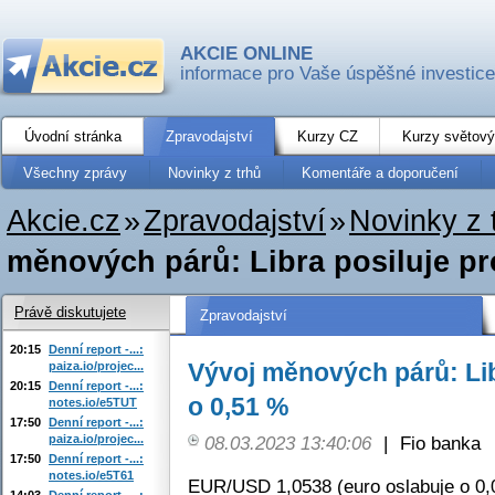
AKCIE ONLINE
informace pro Vaše úspěšné investice
Úvodní stránka
Zpravodajství
Kurzy CZ
Kurzy světový
Všechny zprávy
Novinky z trhů
Komentáře a doporučení
Akcie.cz
»
Zpravodajství
»
Novinky z 
měnových párů: Libra posiluje pr
Právě diskutujete
Zpravodajství
20:15
Denní report -...:
Vývoj měnových párů: Lib
paiza.io/projec...
20:15
Denní report -...:
o 0,51 %
notes.io/e5TUT
17:50
Denní report -...:
paiza.io/projec...
08.03.2023 13:40:06
|
Fio banka
17:50
Denní report -...:
notes.io/e5T61
EUR/USD 1,0538 (euro oslabuje o 0,
14:03
Denní report -...: