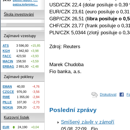
USD/CZK 22,4 (dolar posiluje o 0,39
paiza.io/projec...
EUR/CZK 23,61 (euro posiluje o 0,3
Škola investování
GBP/CZK 26,51 (
libra posiluje o 0,
CHF/CZK 23,77 (frank posiluje o 0,3
PLN/CZK 5,0344 (zlotý posiluje o 0,
Zajímavé vzestupy
Zdroj: Reuters
ATS
3 596,00
+15,85
KGH
1 942,60
+3,98
FACC
423,50
+3,93
MACIN
158,50
+3,59
Marek Chudoba
ERBAG
2 891,00
+2,48
Fio banka, a.s.
Zajímavé poklesy
EMAN
40,00
-4,76
CZGCE
976,00
-3,56
Diskutovat
F
RWE
1 355,00
-2,84
PILLE
107,00
-2,73
NOKIA
209,20
-2,70
Poslední zprávy
Kurzovní lístek
Smíšený závěr v zámoří
EUR
24,190
+0,04
Fio
05.08. 22:09