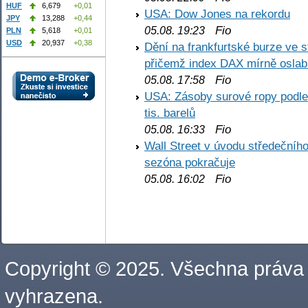
HUF
6,679
+0,01
USA: Dow Jones na rekordu
JPY
13,288
+0,44
Fio
05.08. 19:23
PLN
5,618
+0,01
USD
20,937
+0,38
Dění na frankfurtské burze ve s
přičemž index DAX mírně oslabi
Fio
05.08. 17:58
USA: Zásoby surové ropy podle 
tis. barelů
Fio
05.08. 16:33
Wall Street v úvodu středečníh
sezóna pokračuje
Fio
05.08. 16:02
Copyright © 2025. Všechna práva
vyhrazena.