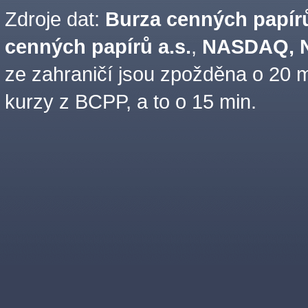
Zdroje dat:
Burza cenných papírů
cenných papírů a.s.
,
NASDAQ, N
ze zahraničí jsou zpožděna o 20 m
kurzy z BCPP, a to o 15 min.