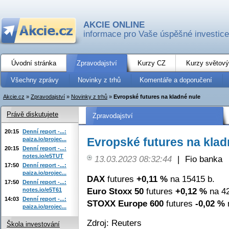
AKCIE ONLINE
informace pro Vaše úspěšné investice
Úvodní stránka
Zpravodajství
Kurzy CZ
Kurzy světový
Všechny zprávy
Novinky z trhů
Komentáře a doporučení
Akcie.cz
»
Zpravodajství
»
Novinky z trhů
»
Evropské futures na kladné nule
Právě diskutujete
Zpravodajství
20:15
Denní report -...:
Evropské futures na klad
paiza.io/projec...
20:15
Denní report -...:
notes.io/e5TUT
13.03.2023 08:32:44
|
Fio banka
17:50
Denní report -...:
paiza.io/projec...
DAX
futures
+0,11 %
na 15415 b.
17:50
Denní report -...:
Euro Stoxx 50
futures
+0,12 %
na 42
notes.io/e5T61
14:03
Denní report -...:
STOXX Europe 600
futures
-0,02 %
n
paiza.io/projec...
Zdroj: Reuters
Škola investování