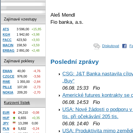
Aleš Mendl
Zajímavé vzestupy
Fio banka, a.s.
ATS
3 596,00
+15,85
KGH
1 942,60
+3,98
FACC
423,50
+3,93
MACIN
158,50
+3,59
Diskutovat
F
ERBAG
2 891,00
+2,48
Poslední zprávy
Zajímavé poklesy
EMAN
40,00
-4,76
CSG: J&T Banka nastavila cílo
CZGCE
976,00
-3,56
„Buy“
RWE
1 355,00
-2,84
Fio
PILLE
107,00
-2,73
06.08. 15:33
NOKIA
209,20
-2,70
Americké futures kontrakty se 
Fio
06.08. 14:53
Kurzovní lístek
USA: Nové žádosti o podporu v
EUR
24,210
-0,08
tis. při očekávání 205 tis.
HUF
6,655
+0,35
Fio
06.08. 14:40
JPY
13,288
0,00
PLN
5,632
-0,24
USA: Produktivita mimo zemědě