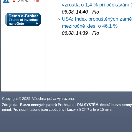
USD
20,976
-0,18
vzrostla o 1,4 % při očekávání 
Fio
06.08. 14:40
USA: Index propuštěných zaměs
meziročně klesl o 46,1 %
Fio
06.08. 14:39
Copyright © 2025. Všechna práva vyhrazena.
Zdroje dat:
Burza cenných papírů Praha, a.s.
,
RM-SYSTÉM, česká burza cennýc
minut. Pro nepřihlášené jsou zpožděny i kurzy z BCPP, a to o 15 min.