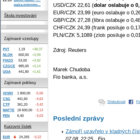
USD/CZK 22,61 (
dolar oslabuje o 0
paiza.io/projec...
EUR/CZK 23,99 (euro oslabuje o 0,2
Škola investování
GBP/CZK 27,28 (libra oslabuje o 0,4
CHF/CZK 24,39 (frank posiluje o 0,1
PLN/CZK 5,1089 (zlotı posiluje o 0,0
Zajímavé vzestupy
Zdroj: Reuters
PVT
1,19
+38,37
NLOK
600,00
+3,99
FIXZO
53,00
+3,92
CZGCE
985,00
+3,14
Marek Chudoba
UQA
441,80
+1,61
Fio banka, a.s.
Zajímavé poklesy
VOW3
1 800,00
-5,06
CSG
441,60
-4,62
Diskutovat
F
CTP
361,20
-3,42
MATTE
18 600,00
-3,13
PEN
6,40
-3,03
Poslední zprávy
Kurzovní lístek
Zámoří uzavřelo v kladných č
EUR
24,265
-0,22
Fio
07.08. 22:25