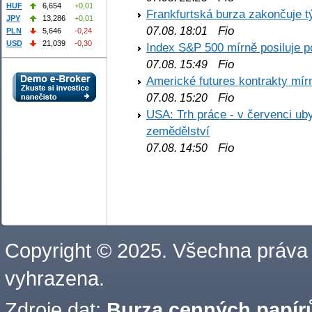
HUF
6,654
+0,01
Frankfurtská burza zakončuje 
JPY
13,286
+0,01
Fio
07.08. 18:01
PLN
5,646
-0,24
USD
21,039
-0,30
Index S&P 500 mírně posiluje p
Fio
07.08. 15:49
Americké futures kontrakty mírn
Fio
07.08. 15:20
USA: Trh práce - v červenci ub
zemědělství
Fio
07.08. 14:50
Copyright © 2025. Všechna práva
vyhrazena.
Zdroje dat:
Burza cenných papírů