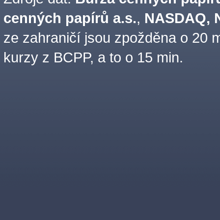
cenných papírů a.s.
,
NASDAQ, N
ze zahraničí jsou zpožděna o 20 m
kurzy z BCPP, a to o 15 min.