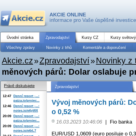
AKCIE ONLINE
informace pro Vaše úspěšné investice
Úvodní stránka
Zpravodajství
Kurzy CZ
Kurzy světový
Všechny zprávy
Novinky z trhů
Komentáře a doporučení
Akcie.cz
»
Zpravodajství
»
Novinky z 
měnových párů: Dolar oslabuje pr
Právě diskutujete
Zpravodajství
12:47
Denní report -...:
Vývoj měnových párů: Dol
paiza.io/projec...
12:46
Denní report -...:
o 0,52 %
notes.io/e6yWX
20:09
Denní report -...:
paiza.io/projec...
16.03.2023 10:46:06
|
Fio banka
20:09
Denní report -...:
notes.io/e6rL7
EUR/USD 1,0609 (euro posiluje o 0,
21:13
Denní report -...: