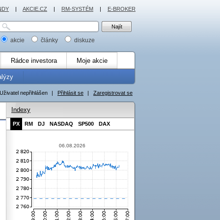
NDY
|
AKCIE.CZ
|
RM-SYSTÉM
|
E-BROKER
akcie
články
diskuze
Rádce investora
Moje akcie
alýzy
Uživatel nepřihlášen
|
Přihlásit se
|
Zaregistrovat se
Indexy
PX
RM
DJ
NASDAQ
SP500
DAX
06.08.2026