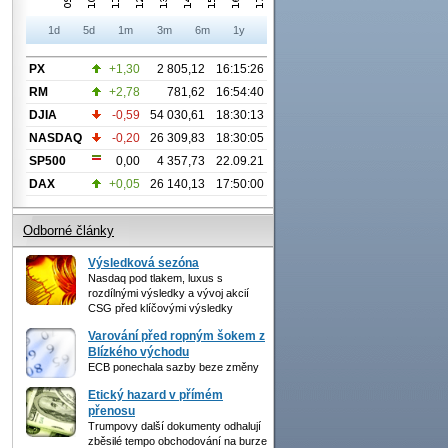
1d
5d
1m
3m
6m
1y
PX
+1,30
2 805,12
16:15:26
RM
+2,78
781,62
16:54:40
DJIA
-0,59
54 030,61
18:30:13
NASDAQ
-0,20
26 309,83
18:30:05
SP500
0,00
4 357,73
22.09.21
DAX
+0,05
26 140,13
17:50:00
Odborné články
Výsledková sezóna
Nasdaq pod tlakem, luxus s
rozdílnými výsledky a vývoj akcií
CSG před klíčovými výsledky
Varování před ropným šokem z
Blízkého východu
ECB ponechala sazby beze změny
Etický hazard v přímém
přenosu
Trumpovy další dokumenty odhalují
zběsilé tempo obchodování na burze