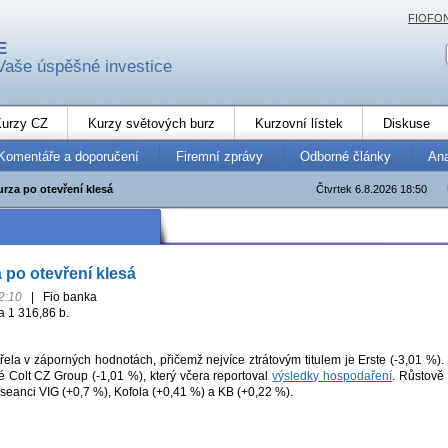
FIOFO
E
Vaše úspěšné investice
urzy CZ
Kurzy světových burz
Kurzovní lístek
Diskuse
Komentáře a doporučení
Firemní zprávy
Odborné články
An
rza po otevření klesá
Čtvrtek 6.8.2026 18:50
 po otevření klesá
2:10
|
Fio banka
a 1 316,86 b.
ela v záporných hodnotách, přičemž nejvíce ztrátovým titulem je Erste (-3,01 %).
é Colt CZ Group (-1,01 %), který včera reportoval
výsledky hospodaření
. Růstově
seanci VIG (+0,7 %), Kofola (+0,41 %) a KB (+0,22 %).