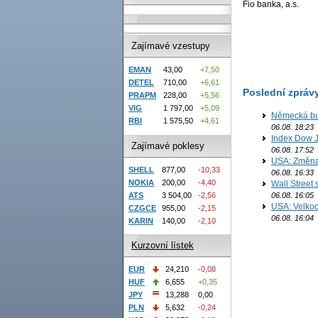
Fio banka, a.s.
Zajímavé vzestupy
EMAN
43,00
+7,50
DETEL
710,00
+6,61
Poslední zpráv
PRAPM
228,00
+5,56
VIG
1 797,00
+5,09
Německá bur
RBI
1 575,50
+4,61
06.08. 18:23
Index Dow J
Zajímavé poklesy
06.08. 17:52
USA: Změna 
SHELL
877,00
-10,33
06.08. 16:33
NOKIA
200,00
-4,40
Wall Street
06.08. 16:05
ATS
3 504,00
-2,56
USA: Velkoo
CZGCE
955,00
-2,15
06.08. 16:04
KARIN
140,00
-2,10
Kurzovní lístek
EUR
24,210
-0,08
HUF
6,655
+0,35
JPY
13,288
0,00
PLN
5,632
-0,24