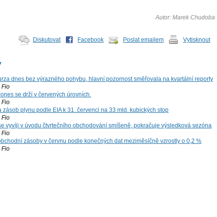
Autor: Marek Chudoba
Diskutovat
Facebook
Poslat emailem
Vytisknout
y
za dnes bez výrazného pohybu, hlavní pozornost směřovala na kvartální reporty
Fio
ones se drží v červených úrovních.
Fio
zásob plynu podle EIA k 31. červenci na 33 mld. kubických stop
Fio
 se vyvíji v úvodu čtvrtečního obchodování smíšeně, pokračuje výsledková sezóna
Fio
bchodní zásoby v červnu podle konečných dat meziměsíčně vzrostly o 0,2 %
Fio