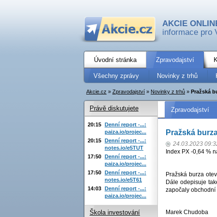
AKCIE ONLIN
informace pro 
Úvodní stránka
Zpravodajství
K
Všechny zprávy
Novinky z trhů
Akcie.cz
»
Zpravodajství
»
Novinky z trhů
»
Pražská bu
Právě diskutujete
Zpravodajství
20:15
Denní report -...:
Pražská burza
paiza.io/projec...
20:15
Denní report -...:
24.03.2023 09:3
notes.io/e5TUT
Index PX -0,64 % n
17:50
Denní report -...:
paiza.io/projec...
17:50
Denní report -...:
Pražská burza otevř
notes.io/e5T61
Dále odepisuje tak
14:03
Denní report -...:
započaly obchodní 
paiza.io/projec...
Marek Chudoba
Škola investování