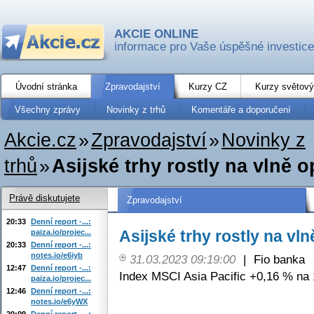
AKCIE ONLINE
informace pro Vaše úspěšné investice
Úvodní stránka
Zpravodajství
Kurzy CZ
Kurzy světový
Všechny zprávy
Novinky z trhů
Komentáře a doporučení
Akcie.cz
»
Zpravodajství
»
Novinky z
trhů
»
Asijské trhy rostly na vlně 
Právě diskutujete
Zpravodajství
20:33
Denní report -...:
Asijské trhy rostly na vl
paiza.io/projec...
20:33
Denní report -...:
notes.io/e6iyb
31.03.2023 09:19:00
|
Fio banka
12:47
Denní report -...:
Index MSCI Asia Pacific +0,16 % na 
paiza.io/projec...
12:46
Denní report -...:
notes.io/e6yWX
20:09
Denní report -...: