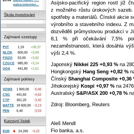
Asijsko-pacifický region rostl již
paiza.io/projec...
z možného růstu úrokových sazeb. 
Škola investování
spotřeby a materiálů. Čínské akcie s
výrobního a stavebního indexu. Z 
dozvěděli průmyslovou produkci v Ji
Zajímavé vzestupy
8,1 % při očekávání 7,5% pokl
nezaměstnanosti, která dosáhla vý
PVT
1,19
+38,37
výši 2,4 %.
NLOK
600,00
+3,99
FIXZO
53,00
+3,92
Japonský
Nikkei 225
+0,93 %
na 280
CZGCE
985,00
+3,14
UQA
441,80
+1,61
Hongkongský
Hang Seng
+0,82 %
na
Čínský
Shanghai Composite
+0,36
Zajímavé poklesy
Jihokorejský
Kospi
+0,97 %
na 2476
VOW3
1 800,00
-5,06
Australský
S&P/ASX 200
+0,78 %
na
CSG
441,60
-4,62
CTP
361,20
-3,42
Zdroj: Bloomberg, Reuters
MATTE
18 600,00
-3,13
PEN
6,40
-3,03
Kurzovní lístek
Aleš Mendl
Fio banka, a.s.
EUR
24,265
-0,22