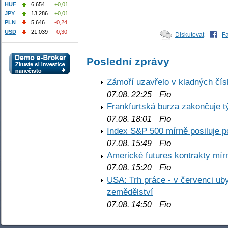
HUF
6,654
+0,01
JPY
13,286
+0,01
PLN
5,646
-0,24
USD
21,039
-0,30
Diskutovat
F
Poslední zprávy
Zámoří uzavřelo v kladných č
Fio
07.08. 22:25
Frankfurtská burza zakončuje 
Fio
07.08. 18:01
Index S&P 500 mírně posiluje p
Fio
07.08. 15:49
Americké futures kontrakty mírn
Fio
07.08. 15:20
USA: Trh práce - v červenci ub
zemědělství
Fio
07.08. 14:50