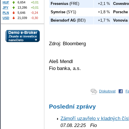
HUF
6,654
+0,01
Fresenius
(FRE)
+2,1 %
Covestro
JPY
13,286
+0,01
Symrise
(SY1)
+1,8 %
Porsche
PLN
5,646
-0,24
USD
21,039
-0,30
Beiersdorf AG
(BEI)
+1,7 %
Vonovia
Zdroj: Bloomberg
Aleš Mendl
Fio banka, a.s.
Diskutovat
F
Poslední zprávy
Zámoří uzavřelo v kladných č
Fio
07.08. 22:25