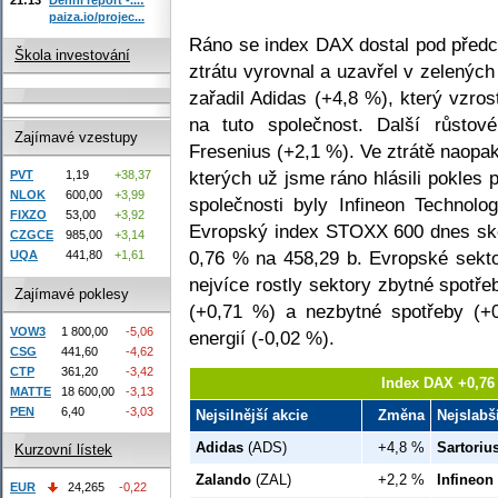
paiza.io/projec...
Ráno se index DAX dostal pod předc
Škola investování
ztrátu vyrovnal a uzavřel v zelených 
zařadil Adidas (+4,8 %), který vzro
na tuto společnost. Další růsto
Zajímavé vzestupy
Fresenius (+2,1 %). Ve ztrátě naopak
kterých už jsme ráno hlásili pokles p
PVT
1,19
+38,37
NLOK
600,00
+3,99
společnosti byly Infineon Technolo
FIXZO
53,00
+3,92
Evropský index STOXX 600 dnes skor
CZGCE
985,00
+3,14
0,76 % na 458,29 b. Evropské sekt
UQA
441,80
+1,61
nejvíce rostly sektory zbytné spotř
Zajímavé poklesy
(+0,71 %) a nezbytné spotřeby (+0
VOW3
1 800,00
-5,06
energií (-0,02 %).
CSG
441,60
-4,62
CTP
361,20
-3,42
Index DAX +0,76
MATTE
18 600,00
-3,13
PEN
6,40
-3,03
Nejsilnější akcie
Změna
Nejslabš
Adidas
(ADS)
+4,8 %
Sartoriu
Kurzovní lístek
Zalando
(ZAL)
+2,2 %
Infineon
EUR
24,265
-0,22