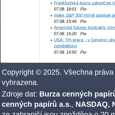
Frankfurtská burza zakončuje 
Fio
07.08. 18:01
Index S&P 500 mírně posiluje p
Fio
07.08. 15:49
Americké futures kontrakty mírn
Fio
07.08. 15:20
USA: Trh práce - v červenci ub
zemědělství
Fio
07.08. 14:50
Copyright © 2025. Všechna práva
vyhrazena.
Zdroje dat:
Burza cenných papírů
cenných papírů a.s.
,
NASDAQ, N
ze zahraničí jsou zpožděna o 20 m