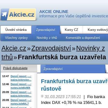
AKCIE ONLINE
informace pro Vaše úspěšné investice
Úvodní stránka
Zpravodajství
Kurzy CZ
Kurzy světový
Všechny zprávy
Novinky z trhů
Komentáře a doporučení
Akcie.cz
»
Zpravodajství
»
Novinky z
trhů
»
Frankfurtská burza uzavřela
Právě diskutujete
Zpravodajství
12:47
Denní report -...:
Frankfurtská burza uzavř
paiza.io/projec...
12:46
Denní report -...:
růstově
notes.io/e6yWX
20:09
Denní report -...:
paiza.io/projec...
31.03.2023 17:55:21
|
Fio banka
20:09
Denní report -...:
Index DAX +0,76 % na 15641,1 b.
notes.io/e6rL7
21:13
Denní report -...: