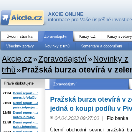
AKCIE ONLINE
informace pro Vaše úspěšné investice
Úvodní stránka
Zpravodajství
Kurzy CZ
Kurzy světový
Všechny zprávy
Novinky z trhů
Komentáře a doporučení
Akcie.cz
»
Zpravodajství
»
Novinky z
trhů
»
Pražská burza otevírá v zele
Právě diskutujete
Zpravodajství
21:04
Denní report -...:
Pražská burza otevírá v 
notes.io/e6aQb
21:04
Denní report -...:
jedná o koupi podílu v P
paiza.io/projec...
12:58
Denní report -...:
notes.io/e6ay9
04.04.2023 09:27:00
|
Fio banka
12:58
Denní report -...:
paiza.io/projec...
Úterní obchodní seanci pražská bu
20:33
Denní report -...: