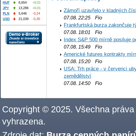
HUF
6,654
+0,01
JPY
13,286
+0,01
Zámoří uzavřelo v kladných č
PLN
5,646
-0,24
Fio
07.08. 22:25
USD
21,039
-0,30
Frankfurtská burza zakončuje 
Fio
07.08. 18:01
Index S&P 500 mírně posiluje p
Fio
07.08. 15:49
Americké futures kontrakty mírn
Fio
07.08. 15:20
USA: Trh práce - v červenci ub
zemědělství
Fio
07.08. 14:50
Copyright © 2025. Všechna práva
vyhrazena.
Zdroje dat:
Burza cenných papírů