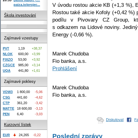
V úvodu rostou akcie KB (+1,3 %), 
paiza.io/projec...
Rostou také akcie Kofoly (+0,42 %) 
Škola investování
podílu v Pivovary CZ Group, kte
s odkazem na Lidové noviny. Jediný
Energy (-0,66 %).
Zajímavé vzestupy
PVT
1,19
+38,37
Marek Chudoba
NLOK
600,00
+3,99
FIXZO
53,00
+3,92
Fio banka, a.s.
CZGCE
985,00
+3,14
Prohlášení
UQA
441,80
+1,61
Zajímavé poklesy
Marek Chudoba
VOW3
1 800,00
-5,06
Fio banka, a.s.
CSG
441,60
-4,62
CTP
361,20
-3,42
MATTE
18 600,00
-3,13
PEN
6,40
-3,03
Diskutovat
F
Kurzovní lístek
Poslední zprávy
EUR
24,265
-0,22