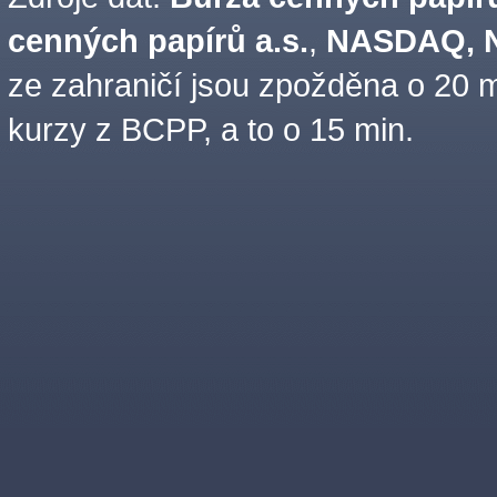
cenných papírů a.s.
,
NASDAQ, N
ze zahraničí jsou zpožděna o 20 m
kurzy z BCPP, a to o 15 min.