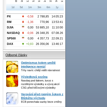
1d
5d
1m
3m
6m
1y
PX
-0,58
2 788,85
14:05:23
RM
-1,36
770,96
13:53:41
DJIA
0,00
53 885,10
11:10:00
NASDAQ
-0,06
26 348,35
07.08.26
SP500
0,00
4 357,73
22.09.21
DAX
+0,83
26 356,06
13:46:17
Odborné články
Optimismus kolem umělé
inteligence nemizí
Trhy navíc chtějí vidět návratnost
Výsledková sezóna
Nasdaq pod tlakem, luxus s
rozdílnými výsledky a vývoj akcií
CSG před klíčovými výsledky
Varování před ropným šokem z
Blízkého východu
ECB ponechala sazby beze změny