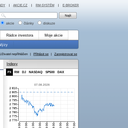
NDY
|
AKCIE.CZ
|
RM-SYSTÉM
|
E-BROKER
akcie
články
diskuze
Rádce investora
Moje akcie
alýzy
Uživatel nepřihlášen
|
Přihlásit se
|
Zaregistrovat se
Indexy
PX
RM
DJ
NASDAQ
SP500
DAX
07.08.2026