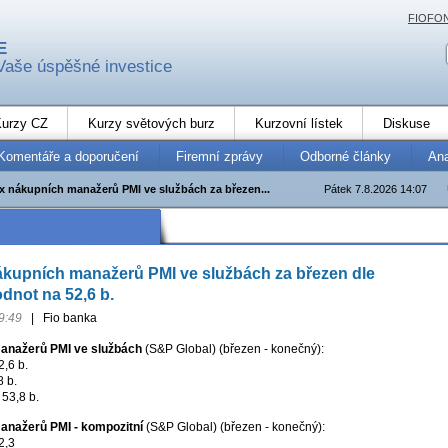
FIOFO
E
Vaše úspěšné investice
urzy CZ
Kurzy světových burz
Kurzovní lístek
Diskuse
Komentáře a doporučení
Firemní zprávy
Odborné články
An
x nákupních manažerů PMI ve službách za březen...
Pátek 7.8.2026 14:07
kupních manažerů PMI ve službách za březen dle
not na 52,6 b.
9:49
|
Fio banka
anažerů PMI ve službách
(S&P Global) (březen - konečný):
2,6 b.
8 b.
53,8 b.
anažerů PMI - kompozitní
(S&P Global) (březen - konečný):
2,3