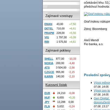
očekávání trhu: 53,
předchozí hodnota:
Zajímavé vzestupy
Graf indexu nákup
EMAN
43,00
+7,50
DETEL
710,00
+6,61
Zdroj: Bloomberg
PRAPM
228,00
+5,56
VIG
1 797,00
+5,09
Aleš Mendl
RBI
1 575,50
+4,61
Fio banka, a.s.
Zajímavé poklesy
SHELL
877,00
-10,33
NOKIA
200,00
-4,40
ATS
3 504,00
-2,56
CZGCE
955,00
-2,15
Poslední zpráv
KARIN
140,00
-2,10
Vývoj měno
Kurzovní lístek
07.08. 14:05
Vývoj cen ko
EUR
24,210
-0,08
07.08. 14:05
HUF
6,655
+0,35
Gen Digital
JPY
13,288
0,00
doporučení
07.08. 13:17
PLN
5,632
-0,24