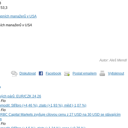
3
 53,3
ních manažerů v USA
Autor: Aleš Mendl
Diskutovat
Facebook
Poslat emailem
Vytisknout
y
vých párů: EUR/CZK 24,26
Fio
modit: Stříbro (+4,46 %), zlato (+1,93 %), měď (-1,07 %)
Fio
: RBC Capital Markets zvyšuje cílovou cenu z 27 USD na 30 USD se stávajícím
m
Fio