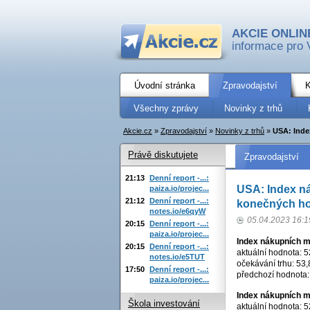
AKCIE ONLIN
informace pro 
Úvodní stránka
Zpravodajství
K
Všechny zprávy
Novinky z trhů
Akcie.cz
»
Zpravodajství
»
Novinky z trhů
»
USA: Inde
Právě diskutujete
Zpravodajství
21:13
Denní report -...:
USA: Index ná
paiza.io/projec...
21:12
Denní report -...:
konečných hod
notes.io/e6qyW
05.04.2023 16:1
20:15
Denní report -...:
paiza.io/projec...
Index nákupních m
20:15
Denní report -...:
aktuální hodnota: 5
notes.io/e5TUT
očekávání trhu: 53,
17:50
Denní report -...:
předchozí hodnota: 
paiza.io/projec...
Index nákupních m
Škola investování
aktuální hodnota: 5