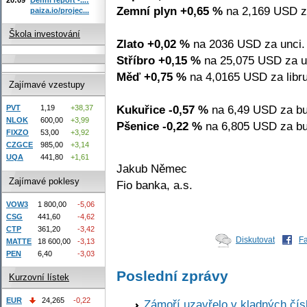
Zemní plyn +0,65 %
na 2,169 USD z
paiza.io/projec...
Škola investování
Zlato +0,02 %
na 2036 USD za unci.
Stříbro +0,15 %
na 25,075 USD za u
Měď +0,75 %
na 4,0165 USD za libru
Zajímavé vzestupy
Kukuřice -0,57 %
na 6,49 USD za bu
PVT
1,19
+38,37
NLOK
600,00
+3,99
Pšenice -0,22 %
na 6,805 USD za bu
FIXZO
53,00
+3,92
CZGCE
985,00
+3,14
UQA
441,80
+1,61
Jakub Němec
Zajímavé poklesy
Fio banka, a.s.
VOW3
1 800,00
-5,06
CSG
441,60
-4,62
CTP
361,20
-3,42
Diskutovat
F
MATTE
18 600,00
-3,13
PEN
6,40
-3,03
Poslední zprávy
Kurzovní lístek
EUR
24,265
-0,22
Zámoří uzavřelo v kladných č