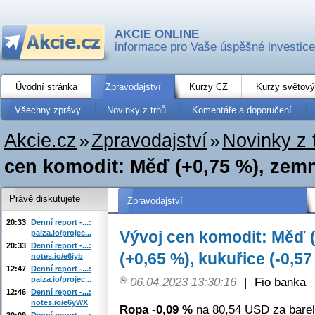
AKCIE ONLINE
informace pro Vaše úspěšné investice
Úvodní stránka
Zpravodajství
Kurzy CZ
Kurzy světový
Všechny zprávy
Novinky z trhů
Komentáře a doporučení
Akcie.cz
»
Zpravodajství
»
Novinky z 
cen komodit: Měď (+0,75 %), zemní
Právě diskutujete
Zpravodajství
20:33
Denní report -...:
Vývoj cen komodit: Měď (
paiza.io/projec...
20:33
Denní report -...:
(+0,65 %), kukuřice (-0,57
notes.io/e6iyb
12:47
Denní report -...:
paiza.io/projec...
06.04.2023 13:30:16
|
Fio banka
12:46
Denní report -...:
notes.io/e6yWX
Ropa -0,09 %
na 80,54 USD za barel
20:09
Denní report -...: