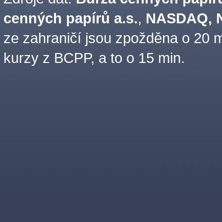
cenných papírů a.s.
,
NASDAQ, N
ze zahraničí jsou zpožděna o 20 m
kurzy z BCPP, a to o 15 min.