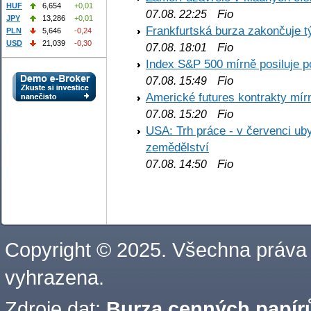
HUF
6,654
+0,01
Fio
07.08. 22:25
JPY
13,286
+0,01
Frankfurtská burza zakončuje 
PLN
5,646
-0,24
USD
21,039
-0,30
Fio
07.08. 18:01
Index S&P 500 mírně posiluje p
Fio
07.08. 15:49
Americké futures kontrakty mírn
Fio
07.08. 15:20
USA: Trh práce - v červenci ub
zemědělství
Fio
07.08. 14:50
Copyright © 2025. Všechna práva
vyhrazena.
Zdroje dat:
Burza cenných papírů