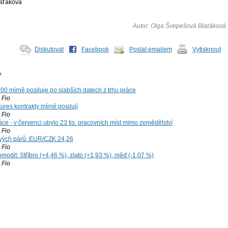
aťáková
Autor: Olga Švepešová Blaťáková
Diskutovat
Facebook
Poslat emailem
Vytisknout
y
00 mírně posiluje po slabších datech z trhu práce
Fio
ures kontrakty mírně posilují
Fio
ce - v červenci ubylo 23 tis. pracovních míst mimo zemědělství
Fio
vých párů: EUR/CZK 24,26
Fio
modit: Stříbro (+4,46 %), zlato (+1,93 %), měď (-1,07 %)
Fio