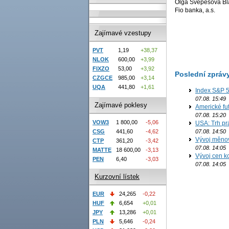
Olga Švepešová Bl
Fio banka, a.s.
Zajímavé vzestupy
PVT
1,19
+38,37
NLOK
600,00
+3,99
FIXZO
53,00
+3,92
Poslední zpráv
CZGCE
985,00
+3,14
UQA
441,80
+1,61
Index S&P 5
07.08. 15:49
Zajímavé poklesy
Americké fut
07.08. 15:20
VOW3
1 800,00
-5,06
USA: Trh prá
CSG
441,60
-4,62
07.08. 14:50
Vývoj měno
CTP
361,20
-3,42
07.08. 14:05
MATTE
18 600,00
-3,13
Vývoj cen ko
PEN
6,40
-3,03
07.08. 14:05
Kurzovní lístek
EUR
24,265
-0,22
HUF
6,654
+0,01
JPY
13,286
+0,01
PLN
5,646
-0,24