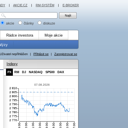
NDY
|
AKCIE.CZ
|
RM-SYSTÉM
|
E-BROKER
akcie
články
diskuze
Rádce investora
Moje akcie
alýzy
Uživatel nepřihlášen
|
Přihlásit se
|
Zaregistrovat se
Indexy
PX
RM
DJ
NASDAQ
SP500
DAX
07.08.2026