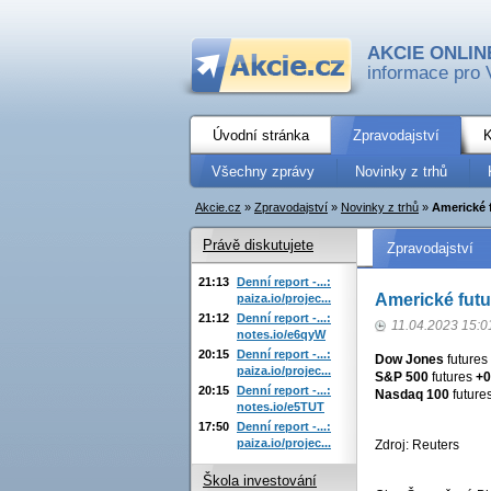
AKCIE ONLIN
informace pro 
Úvodní stránka
Zpravodajství
K
Všechny zprávy
Novinky z trhů
Akcie.cz
»
Zpravodajství
»
Novinky z trhů
»
Americké f
Právě diskutujete
Zpravodajství
21:13
Denní report -...:
Americké futu
paiza.io/projec...
21:12
Denní report -...:
11.04.2023 15:0
notes.io/e6qyW
20:15
Denní report -...:
Dow Jones
futures
paiza.io/projec...
S&P 500
futures
+0
20:15
Denní report -...:
Nasdaq 100
future
notes.io/e5TUT
17:50
Denní report -...:
paiza.io/projec...
Zdroj: Reuters
Škola investování