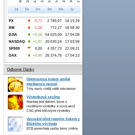
1d
5d
1m
3m
6m
1y
PX
-0,71
2 785,07
16:15:29
RM
-1,20
772,27
16:58:30
DJIA
+0,26
54 025,09
17:04:08
NASDAQ
+1,07
26 630,24
17:03:59
SP500
0,00
4 357,73
22.09.21
DAX
+0,90
26 374,76
17:04:13
Odborné články
Optimismus kolem umělé
inteligence nemizí
Trhy navíc chtějí vidět návratnost
Výsledková sezóna
Nasdaq pod tlakem, luxus s
rozdílnými výsledky a vývoj akcií
CSG před klíčovými výsledky
Varování před ropným šokem z
Blízkého východu
ECB ponechala sazby beze změny