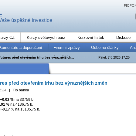
FIOFO
E
Vaše úspěšné investice
urzy CZ
Kurzy světových burz
Kurzovní lístek
Diskuse
Komentáře a doporučení
Firemní zprávy
Odborné články
An
utures před otevřením trhu bez výraznějších...
Pátek 7.8.2026 17:25
res před otevřením trhu bez výraznějších změn
1:24
|
Fio banka
+0,02 %
na 33759 b.
,01 %
na 4136,75 b.
s
-0,17 %
na 13135,75 b.