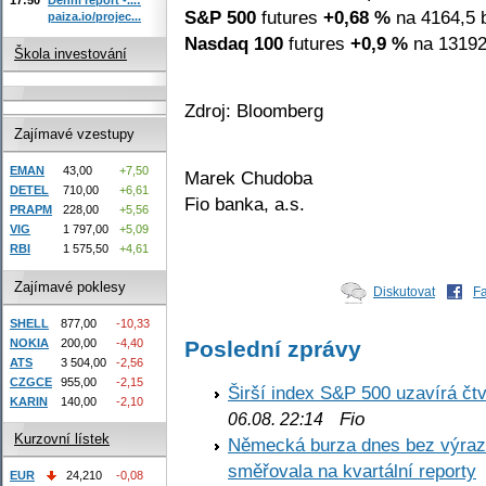
S&P 500
futures
+0,68 %
na 4164,5 
paiza.io/projec...
Nasdaq 100
futures
+0,9 %
na 13192
Škola investování
Zdroj: Bloomberg
Zajímavé vzestupy
EMAN
43,00
+7,50
Marek Chudoba
DETEL
710,00
+6,61
Fio banka, a.s.
PRAPM
228,00
+5,56
VIG
1 797,00
+5,09
RBI
1 575,50
+4,61
Zajímavé poklesy
Diskutovat
F
SHELL
877,00
-10,33
Poslední zprávy
NOKIA
200,00
-4,40
ATS
3 504,00
-2,56
CZGCE
955,00
-2,15
Širší index S&P 500 uzavírá čt
KARIN
140,00
-2,10
Fio
06.08. 22:14
Kurzovní lístek
Německá burza dnes bez výrazn
směřovala na kvartální reporty
EUR
24,210
-0,08