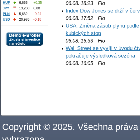
Fio
06.08. 18:23
HUF
6,655
+0,35
JPY
13,288
0,00
Index Dow Jones se drží v čer
PLN
5,632
-0,24
Fio
06.08. 17:52
USD
20,976
-0,18
USA: Změna zásob plynu podle E
kubických stop
Fio
06.08. 16:33
Wall Street se vyvíji v úvodu 
pokračuje výsledková sezóna
Fio
06.08. 16:05
Copyright © 2025. Všechna práva
vyhrazena.