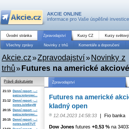
AKCIE ONLINE
informace pro Vaše úspěšné investice
Úvodní stránka
Zpravodajství
Kurzy CZ
Kurzy světový
Všechny zprávy
Novinky z trhů
Komentáře a doporučení
Akcie.cz
»
Zpravodajství
»
Novinky z
trhů
»
Futures na americké akciové
Právě diskutujete
Zpravodajství
21:13
Denní report -...:
Futures na americké akci
paiza.io/projec...
21:12
Denní report -...:
kladný open
notes.io/e6qyW
20:15
Denní report -...:
paiza.io/projec...
12.04.2023 14:58:33
|
Fio banka
20:15
Denní report -...:
notes.io/e5TUT
Dow Jones
futures
+0,53 %
na 34033
17:50
Denní report -...: