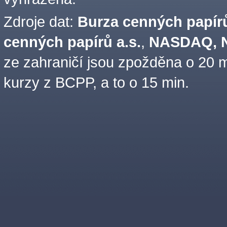
Zdroje dat:
Burza cenných papírů
cenných papírů a.s.
,
NASDAQ, N
ze zahraničí jsou zpožděna o 20 m
kurzy z BCPP, a to o 15 min.