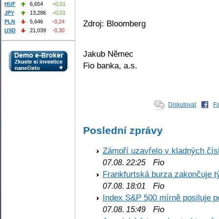
HUF
6,654
+0,01
JPY
13,286
+0,01
Zdroj: Bloomberg
PLN
5,646
-0,24
USD
21,039
-0,30
Jakub Němec
Fio banka, a.s.
Diskutovat
F
Poslední zprávy
Zámoří uzavřelo v kladných č
Fio
07.08. 22:25
Frankfurtská burza zakončuje 
Fio
07.08. 18:01
Index S&P 500 mírně posiluje p
Fio
07.08. 15:49