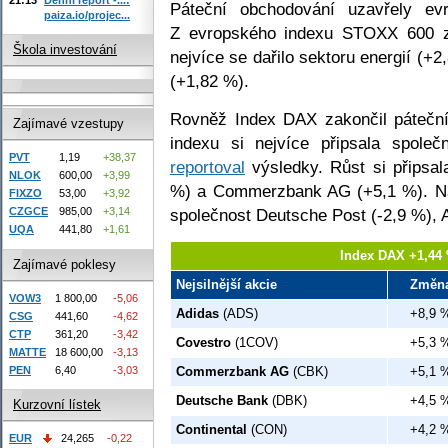
Páteční obchodování uzavřely evr
paiza.io/projec...
Z evropského indexu STOXX 600 z
Škola investování
nejvíce se dařilo sektoru energií (+2
(+1,82 %).
Rovněž Index DAX zakončil páteční
Zajímavé vzestupy
indexu si nejvíce připsala spole
PVT
1,19
+38,37
reportoval
výsledky. Růst si připsal
NLOK
600,00
+3,99
%) a Commerzbank AG (+5,1 %). Na
FIXZO
53,00
+3,92
společnost Deutsche Post (-2,9 %), A
CZGCE
985,00
+3,14
UQA
441,80
+1,61
Index DAX +1,44 
Zajímavé poklesy
Nejsilnější akcie
Změn
VOW3
1 800,00
-5,06
Adidas
(ADS)
+8,9 
CSG
441,60
-4,62
CTP
361,20
-3,42
Covestro
(1COV)
+5,3 
MATTE
18 600,00
-3,13
PEN
6,40
-3,03
Commerzbank AG
(CBK)
+5,1 
Deutsche Bank
(DBK)
+4,5 
Kurzovní lístek
Continental
(CON)
+4,2 
EUR
24,265
-0,22