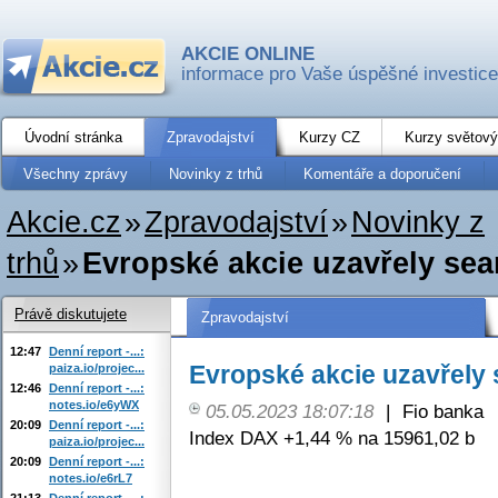
AKCIE ONLINE
informace pro Vaše úspěšné investice
Úvodní stránka
Zpravodajství
Kurzy CZ
Kurzy světový
Všechny zprávy
Novinky z trhů
Komentáře a doporučení
Akcie.cz
»
Zpravodajství
»
Novinky z
trhů
»
Evropské akcie uzavřely sea
Právě diskutujete
Zpravodajství
12:47
Denní report -...:
Evropské akcie uzavřely 
paiza.io/projec...
12:46
Denní report -...:
notes.io/e6yWX
05.05.2023 18:07:18
|
Fio banka
20:09
Denní report -...:
Index DAX +1,44 % na 15961,02 b
paiza.io/projec...
20:09
Denní report -...:
notes.io/e6rL7
21:13
Denní report -...: