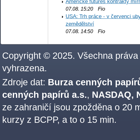
Americké futures kontrakty mírn
Fio
07.08. 15:20
USA: Trh práce - v červenci ub
zemědělství
Fio
07.08. 14:50
Copyright © 2025. Všechna práva
vyhrazena.
Zdroje dat:
Burza cenných papírů
cenných papírů a.s.
,
NASDAQ, N
ze zahraničí jsou zpožděna o 20 m
kurzy z BCPP, a to o 15 min.