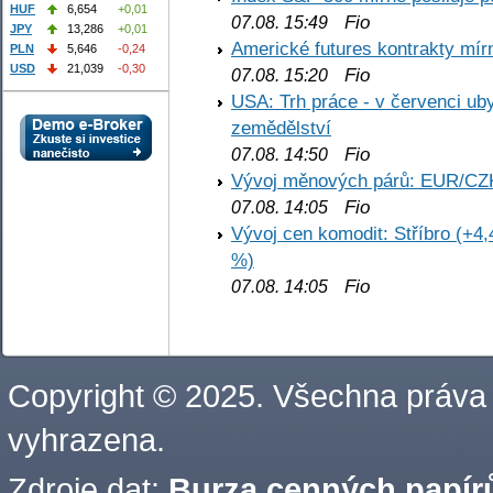
HUF
6,654
+0,01
Fio
07.08. 15:49
JPY
13,286
+0,01
Americké futures kontrakty mírn
PLN
5,646
-0,24
USD
21,039
-0,30
Fio
07.08. 15:20
USA: Trh práce - v červenci ub
zemědělství
Fio
07.08. 14:50
Vývoj měnových párů: EUR/CZ
Fio
07.08. 14:05
Vývoj cen komodit: Stříbro (+4,
%)
Fio
07.08. 14:05
Copyright © 2025. Všechna práva
vyhrazena.
Zdroje dat:
Burza cenných papírů