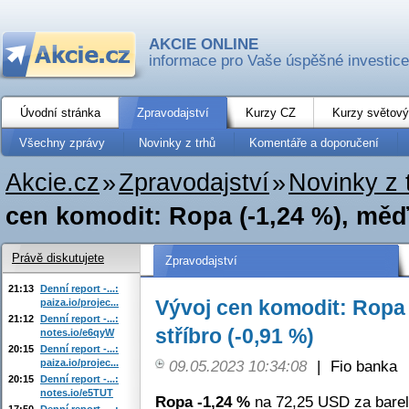
AKCIE ONLINE
informace pro Vaše úspěšné investice
Úvodní stránka
Zpravodajství
Kurzy CZ
Kurzy světový
Všechny zprávy
Novinky z trhů
Komentáře a doporučení
Akcie.cz
»
Zpravodajství
»
Novinky z 
cen komodit: Ropa (-1,24 %), měď (
Právě diskutujete
Zpravodajství
21:13
Denní report -...:
Vývoj cen komodit: Ropa (
paiza.io/projec...
21:12
Denní report -...:
stříbro (-0,91 %)
notes.io/e6qyW
20:15
Denní report -...:
paiza.io/projec...
09.05.2023 10:34:08
|
Fio banka
20:15
Denní report -...:
notes.io/e5TUT
Ropa -1,24 %
na 72,25 USD za barel
17:50
Denní report -...: