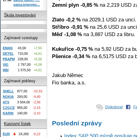
Zemní plyn -0,85 %
na 2,219 USD z
paiza.io/projec...
Škola investování
Zlato -0,2 %
na 2029,1 USD za unci.
Stříbro -0,91 %
na 25,6 USD za unci
Měď -1,08 %
na 3,887 USD za libru.
Zajímavé vzestupy
Kukuřice -0,75 %
na 5,92 USD za bu
EMAN
43,00
+7,50
DETEL
710,00
+6,61
Pšenice -0,34 %
na 6,5175 USD za b
PRAPM
228,00
+5,56
VIG
1 797,00
+5,09
RBI
1 575,50
+4,61
Jakub Němec
Zajímavé poklesy
Fio banka, a.s.
SHELL
877,00
-10,33
NOKIA
200,00
-4,40
ATS
3 504,00
-2,56
Diskutovat
F
CZGCE
955,00
-2,15
KARIN
140,00
-2,10
Poslední zprávy
Kurzovní lístek
EUR
24,265
-0,22
Index S&P 500 mírně posiluje p