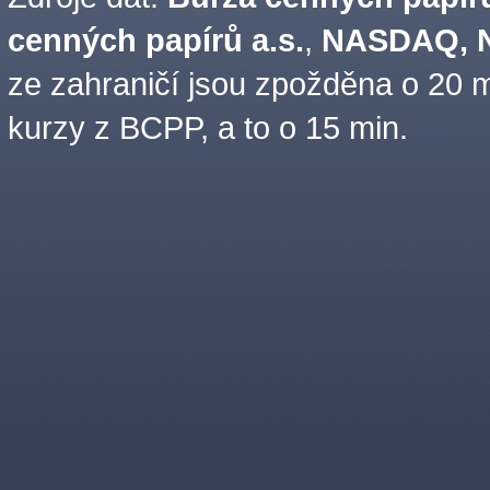
cenných papírů a.s.
,
NASDAQ, N
ze zahraničí jsou zpožděna o 20 m
kurzy z BCPP, a to o 15 min.