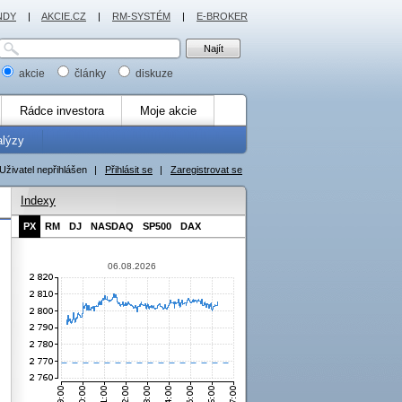
NDY
|
AKCIE.CZ
|
RM-SYSTÉM
|
E-BROKER
akcie
články
diskuze
Rádce investora
Moje akcie
alýzy
Uživatel nepřihlášen
|
Přihlásit se
|
Zaregistrovat se
Indexy
PX
RM
DJ
NASDAQ
SP500
DAX
06.08.2026