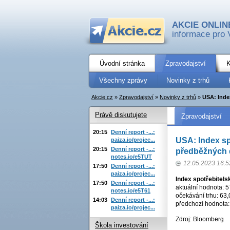
AKCIE ONLIN
informace pro 
Úvodní stránka
Zpravodajství
K
Všechny zprávy
Novinky z trhů
Akcie.cz
»
Zpravodajství
»
Novinky z trhů
»
USA: Index
Právě diskutujete
Zpravodajství
20:15
Denní report -...:
USA: Index sp
paiza.io/projec...
20:15
Denní report -...:
předběžných d
notes.io/e5TUT
12.05.2023 16:5
17:50
Denní report -...:
paiza.io/projec...
Index spotřebitels
17:50
Denní report -...:
aktuální hodnota: 5
notes.io/e5T61
očekávání trhu: 63,
14:03
Denní report -...:
předchozí hodnota: 
paiza.io/projec...
Zdroj: Bloomberg
Škola investování