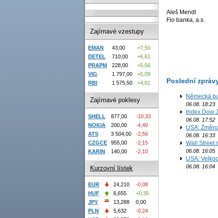
Aleš Mendl
Fio banka, a.s.
Zajímavé vzestupy
EMAN
43,00
+7,50
DETEL
710,00
+6,61
PRAPM
228,00
+5,56
VIG
1 797,00
+5,09
Poslední zpráv
RBI
1 575,50
+4,61
Německá bur
Zajímavé poklesy
06.08. 18:23
Index Dow J
SHELL
877,00
-10,33
06.08. 17:52
NOKIA
200,00
-4,40
USA: Změna 
ATS
3 504,00
-2,56
06.08. 16:33
CZGCE
955,00
-2,15
Wall Street
06.08. 16:05
KARIN
140,00
-2,10
USA: Velkoo
06.08. 16:04
Kurzovní lístek
EUR
24,210
-0,08
HUF
6,655
+0,35
JPY
13,288
0,00
PLN
5,632
-0,24