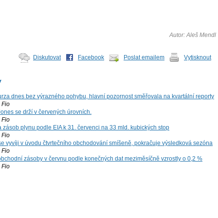
Autor: Aleš Mendl
Diskutovat
Facebook
Poslat emailem
Vytisknout
y
za dnes bez výrazného pohybu, hlavní pozornost směřovala na kvartální reporty
Fio
ones se drží v červených úrovních.
Fio
zásob plynu podle EIA k 31. červenci na 33 mld. kubických stop
Fio
 se vyvíji v úvodu čtvrtečního obchodování smíšeně, pokračuje výsledková sezóna
Fio
bchodní zásoby v červnu podle konečných dat meziměsíčně vzrostly o 0,2 %
Fio