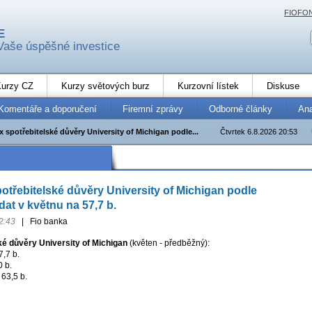
FIOFO
E
Vaše úspěšné investice
urzy CZ
Kurzy světových burz
Kurzovní lístek
Diskuse
Komentáře a doporučení
Firemní zprávy
Odborné články
An
 spotřebitelské důvěry University of Michigan podle...
Čtvrtek 6.8.2026 20:53
otřebitelské důvěry University of Michigan podle
at v květnu na 57,7 b.
2:43
|
Fio banka
ké důvěry University of Michigan
(květen - předběžný):
7,7 b.
0 b.
63,5 b.