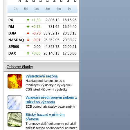
1d
5d
1m
3m
6m
1y
PX
+1,30
2 805,12
16:15:26
RM
+2,78
781,62
16:54:40
DJIA
-0,73
53 952,17
20:33:18
NASDAQ
-0,01
26 362,05
20:33:22
SP500
0,00
4 357,73
22.09.21
DAX
+0,05
26 140,13
17:50:00
Odborné články
Výsledková sezóna
Nasdaq pod tlakem, luxus s
rozdílnými výsledky a vývoj akcií
CSG před klíčovými výsledky
Varování před ropným šokem z
Blízkého východu
ECB ponechala sazby beze změny
Etický hazard v přímém
přenosu
Trumpovy další dokumenty odhalují
zběsilé tempo obchodování na burze