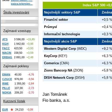
paiza.io/projec...
Index S&P 500 +0,
Škola investování
Nejsilnější sektory S&P
Změn
Finanční sektor
+0,5 
Průmysl
+0,4 
Zajímavé vzestupy
Informační technologie
+0,3 
ATS
3 596,00
+15,85
Nejsilnější akcie S&P
Změn
KGH
1 942,60
+3,98
FACC
423,50
+3,93
Western Digital Corp
(WDC)
+9,2 
MACIN
158,50
+3,59
KeyCorp
(KEY)
+6,3 
ERBAG
2 891,00
+2,48
Comerica
(CMA)
+6,3 
Zajímavé poklesy
Zions Bancorp NA
(ZION)
+5,8 
EMAN
40,00
-4,76
DISH Network Corp
(DISH)
+5,8 
CZGCE
976,00
-3,56
RWE
1 355,00
-2,84
PILLE
107,00
-2,73
NOKIA
209,20
-2,70
Jan Tománek
Fio banka, a.s.
Kurzovní lístek
EUR
24,210
-0,08