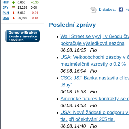
HUF
6,655
+0,35
JPY
13,288
0,00
Diskutovat
F
PLN
5,632
-0,24
USD
20,976
-0,18
Poslední zprávy
Wall Street se vyvíji v úvodu 
pokračuje výsledková sezóna
Fio
06.08. 16:05
USA: Velkoobchodní zásoby v č
meziměsíčně vzrostly o 0,2 %
Fio
06.08. 16:04
CSG: J&T Banka nastavila cílo
„Buy“
Fio
06.08. 15:33
Americké futures kontrakty se 
Fio
06.08. 14:53
USA: Nové žádosti o podporu v
tis. při očekávání 205 tis.
Fio
06.08. 14:40