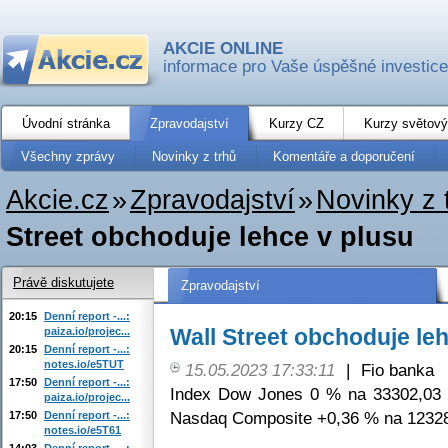
AKCIE ONLINE
informace pro Vaše úspěšné investice
Úvodní stránka
Zpravodajství
Kurzy CZ
Kurzy světový
Všechny zprávy
Novinky z trhů
Komentáře a doporučení
Akcie.cz
»
Zpravodajství
»
Novinky z 
Street obchoduje lehce v plusu
Právě diskutujete
Zpravodajství
20:15
Denní report -...:
Wall Street obchoduje le
paiza.io/projec...
20:15
Denní report -...:
notes.io/e5TUT
15.05.2023 17:33:11
|
Fio banka
17:50
Denní report -...:
Index Dow Jones 0 % na 33302,03 
paiza.io/projec...
Nasdaq Composite +0,36 % na 12328
17:50
Denní report -...:
notes.io/e5T61
14:03
Denní report -...: