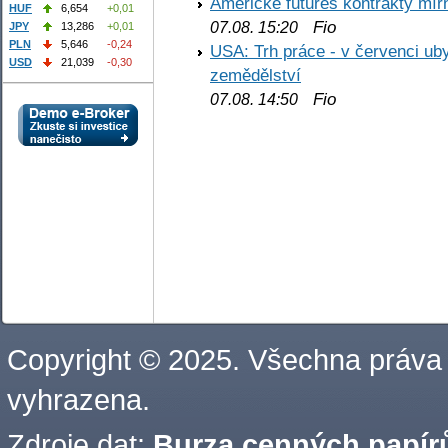
Americké futures kontrakty mírn
HUF
6,654
+0,01
Fio
07.08. 15:20
JPY
13,286
+0,01
PLN
5,646
-0,24
USA: Trh práce - v červenci ub
USD
21,039
-0,30
zemědělství
Fio
07.08. 14:50
Copyright © 2025. Všechna práva
vyhrazena.
Zdroje dat:
Burza cenných papírů