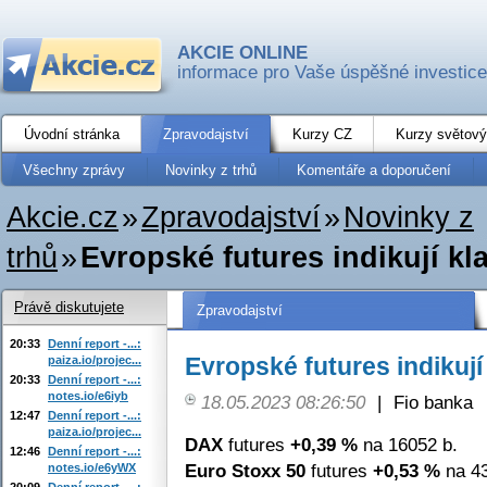
AKCIE ONLINE
informace pro Vaše úspěšné investice
Úvodní stránka
Zpravodajství
Kurzy CZ
Kurzy světový
Všechny zprávy
Novinky z trhů
Komentáře a doporučení
Akcie.cz
»
Zpravodajství
»
Novinky z
trhů
»
Evropské futures indikují k
Právě diskutujete
Zpravodajství
20:33
Denní report -...:
Evropské futures indikuj
paiza.io/projec...
20:33
Denní report -...:
notes.io/e6iyb
18.05.2023 08:26:50
|
Fio banka
12:47
Denní report -...:
paiza.io/projec...
DAX
futures
+0,39 %
na 16052 b.
12:46
Denní report -...:
Euro Stoxx 50
futures
+0,53 %
na 43
notes.io/e6yWX
20:09
Denní report -...: