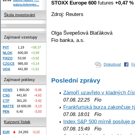
STOXX Europe 600
futures
+0,47 %
paiza.io/projec...
Zdroj: Reuters
Škola investování
Olga Švepešová Blaťáková
Zajímavé vzestupy
Fio banka, a.s.
PVT
1,19
+38,37
NLOK
600,00
+3,99
FIXZO
53,00
+3,92
CZGCE
985,00
+3,14
Diskutovat
F
UQA
441,80
+1,61
Poslední zprávy
Zajímavé poklesy
VOW3
1 800,00
-5,06
Zámoří uzavřelo v kladných č
CSG
441,60
-4,62
Fio
07.08. 22:25
CTP
361,20
-3,42
Frankfurtská burza zakončuje 
MATTE
18 600,00
-3,13
PEN
6,40
-3,03
Fio
07.08. 18:01
Index S&P 500 mírně posiluje p
Kurzovní lístek
Fio
07.08. 15:49
EUR
24,265
-0,22