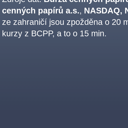
cenných papírů a.s.
,
NASDAQ, N
ze zahraničí jsou zpožděna o 20 m
kurzy z BCPP, a to o 15 min.