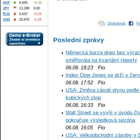
HUF
6,655
+0,35
JPY
13,288
0,00
PLN
5,632
-0,24
USD
20,976
-0,18
Diskutovat
F
Poslední zprávy
Německá burza dnes bez výrazn
směřovala na kvartální reporty
Fio
06.08. 18:23
Index Dow Jones se drží v čer
Fio
06.08. 17:52
USA: Změna zásob plynu podle E
kubických stop
Fio
06.08. 16:33
Wall Street se vyvíji v úvodu 
pokračuje výsledková sezóna
Fio
06.08. 16:05
USA: Velkoobchodní zásoby v č