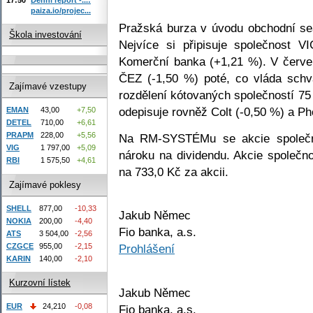
paiza.io/projec...
Pražská burza v úvodu obchodní se
Škola investování
Nejvíce si připisuje společnost 
Komerční banka (+1,21 %). V červen
ČEZ (-1,50 %) poté, co vláda schv
Zajímavé vzestupy
rozdělení kótovaných společností 7
odepisuje rovněž Colt (-0,50 %) a Ph
EMAN
43,00
+7,50
DETEL
710,00
+6,61
PRAPM
228,00
+5,56
Na RM-SYSTÉMu se akcie společno
VIG
1 797,00
+5,09
nároku na dividendu. Akcie společn
RBI
1 575,50
+4,61
na 733,0 Kč za akcii.
Zajímavé poklesy
SHELL
877,00
-10,33
Jakub Němec
NOKIA
200,00
-4,40
Fio banka, a.s.
ATS
3 504,00
-2,56
CZGCE
955,00
-2,15
Prohlášení
KARIN
140,00
-2,10
Kurzovní lístek
Jakub Němec
EUR
24,210
-0,08
Fio banka, a.s.