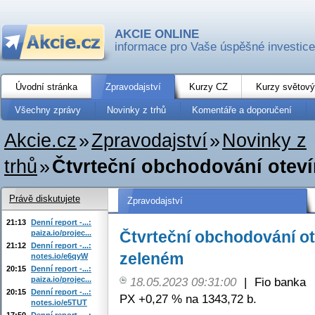
AKCIE ONLINE
informace pro Vaše úspěšné investice
Úvodní stránka
Zpravodajství
Kurzy CZ
Kurzy světový
Všechny zprávy
Novinky z trhů
Komentáře a doporučení
Akcie.cz
»
Zpravodajství
»
Novinky z
trhů
»
Čtvrteční obchodování oteví
Právě diskutujete
Zpravodajství
21:13
Denní report -...:
Čtvrteční obchodování ot
paiza.io/projec...
21:12
Denní report -...:
zeleném
notes.io/e6qyW
20:15
Denní report -...:
paiza.io/projec...
18.05.2023 09:31:00
|
Fio banka
20:15
Denní report -...:
PX +0,27 % na 1343,72 b.
notes.io/e5TUT
17:50
Denní report -...: