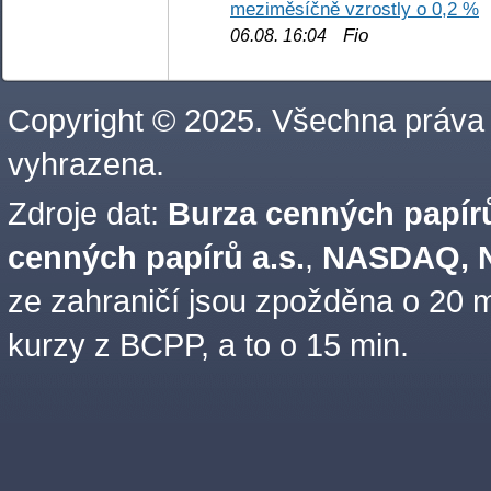
meziměsíčně vzrostly o 0,2 %
Fio
06.08. 16:04
Copyright © 2025. Všechna práva
vyhrazena.
Zdroje dat:
Burza cenných papírů
cenných papírů a.s.
,
NASDAQ, N
ze zahraničí jsou zpožděna o 20 m
kurzy z BCPP, a to o 15 min.