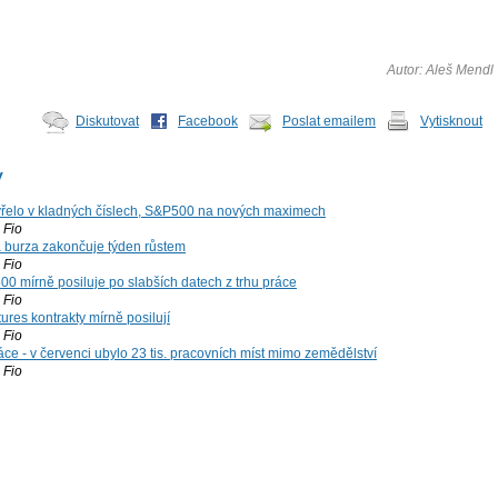
Autor: Aleš Mendl
Diskutovat
Facebook
Poslat emailem
Vytisknout
y
řelo v kladných číslech, S&P500 na nových maximech
Fio
á burza zakončuje týden růstem
Fio
00 mírně posiluje po slabších datech z trhu práce
Fio
ures kontrakty mírně posilují
Fio
ce - v červenci ubylo 23 tis. pracovních míst mimo zemědělství
Fio