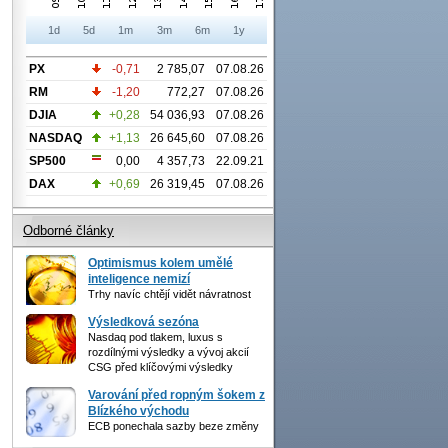
1d
5d
1m
3m
6m
1y
PX
-0,71
2 785,07
07.08.26
RM
-1,20
772,27
07.08.26
DJIA
+0,28
54 036,93
07.08.26
NASDAQ
+1,13
26 645,60
07.08.26
SP500
0,00
4 357,73
22.09.21
DAX
+0,69
26 319,45
07.08.26
Odborné články
Optimismus kolem umělé
inteligence nemizí
Trhy navíc chtějí vidět návratnost
Výsledková sezóna
Nasdaq pod tlakem, luxus s
rozdílnými výsledky a vývoj akcií
CSG před klíčovými výsledky
Varování před ropným šokem z
Blízkého východu
ECB ponechala sazby beze změny