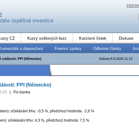
FIOFO
E
Vaše úspěšné investice
urzy CZ
Kurzy světových burz
Kurzovní lístek
Diskuse
Komentáře a doporučení
Firemní zprávy
Odborné články
An
 události: PPI (Německo)
Sobota 8.8.2026 11:13
álosti: PPI (Německo)
5:25
|
Fio banka
ben): očekávání trhu: -0,5 %, předchozí hodnota: -2,6 %
ben): očekávání trhu: 4,3 %, předchozí hodnota: 7,5 %