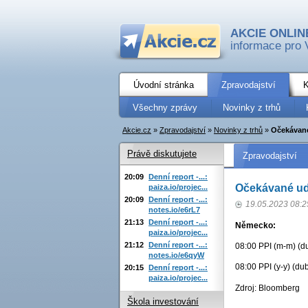
AKCIE ONLIN
informace pro 
Úvodní stránka
Zpravodajství
K
Všechny zprávy
Novinky z trhů
Akcie.cz
»
Zpravodajství
»
Novinky z trhů
»
Očekávané
Právě diskutujete
Zpravodajství
20:09
Denní report -...:
Očekávané ud
paiza.io/projec...
20:09
Denní report -...:
19.05.2023 08:2
notes.io/e6rL7
21:13
Denní report -...:
Německo:
paiza.io/projec...
21:12
Denní report -...:
08:00 PPI (m-m) (du
notes.io/e6qyW
08:00 PPI (y-y) (du
20:15
Denní report -...:
paiza.io/projec...
Zdroj: Bloomberg
Škola investování