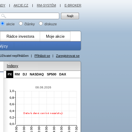
NDY
|
AKCIE.CZ
|
RM-SYSTÉM
|
E-BROKER
akcie
články
diskuze
Rádce investora
Moje akcie
alýzy
Uživatel nepřihlášen
|
Přihlásit se
|
Zaregistrovat se
Indexy
PX
RM
DJ
NASDAQ
SP500
DAX
08.08.2026