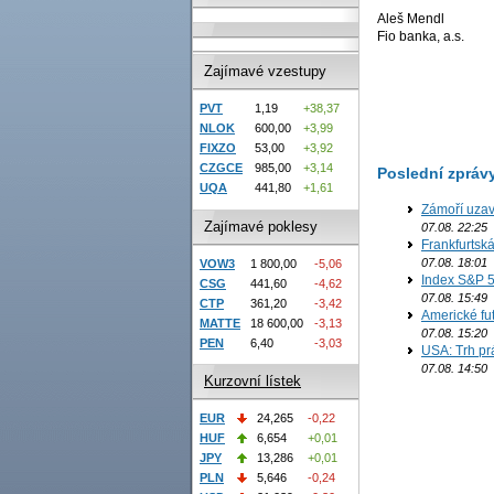
Aleš Mendl
Fio banka, a.s.
Zajímavé vzestupy
PVT
1,19
+38,37
NLOK
600,00
+3,99
FIXZO
53,00
+3,92
CZGCE
985,00
+3,14
Poslední zpráv
UQA
441,80
+1,61
Zámoří uzav
Zajímavé poklesy
07.08. 22:25
Frankfurtsk
07.08. 18:01
VOW3
1 800,00
-5,06
Index S&P 5
CSG
441,60
-4,62
07.08. 15:49
CTP
361,20
-3,42
Americké fut
MATTE
18 600,00
-3,13
07.08. 15:20
PEN
6,40
-3,03
USA: Trh prá
07.08. 14:50
Kurzovní lístek
EUR
24,265
-0,22
HUF
6,654
+0,01
JPY
13,286
+0,01
PLN
5,646
-0,24