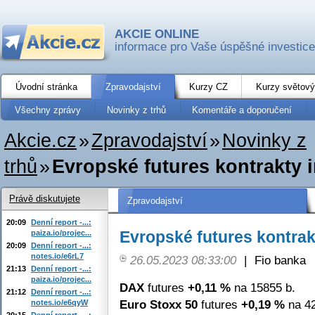
AKCIE ONLINE
informace pro Vaše úspěšné investice
Úvodní stránka
Zpravodajství
Kurzy CZ
Kurzy světový
Všechny zprávy
Novinky z trhů
Komentáře a doporučení
Akcie.cz
»
Zpravodajství
»
Novinky z
trhů
»
Evropské futures kontrakty 
Právě diskutujete
Zpravodajství
20:09
Denní report -...:
Evropské futures kontrak
paiza.io/projec...
20:09
Denní report -...:
notes.io/e6rL7
26.05.2023 08:33:00
|
Fio banka
21:13
Denní report -...:
paiza.io/projec...
DAX
futures
+0,11 %
na 15855 b.
21:12
Denní report -...:
Euro Stoxx 50
futures
+0,19 %
na 42
notes.io/e6qyW
20:15
Denní report -...: