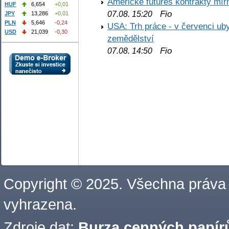
Americké futures kontrakty mírn
HUF
6,654
+0,01
Fio
07.08. 15:20
JPY
13,286
+0,01
PLN
5,646
-0,24
USA: Trh práce - v červenci ub
USD
21,039
-0,30
zemědělství
Fio
07.08. 14:50
Copyright © 2025. Všechna práva
vyhrazena.
Zdroje dat:
Burza cenných papírů