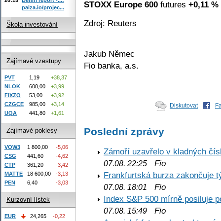
STOXX Europe 600
futures
+0,11 %
paiza.io/projec...
Zdroj: Reuters
Škola investování
Jakub Němec
Zajímavé vzestupy
Fio banka, a.s.
PVT
1,19
+38,37
NLOK
600,00
+3,99
FIXZO
53,00
+3,92
CZGCE
985,00
+3,14
Diskutovat
F
UQA
441,80
+1,61
Poslední zprávy
Zajímavé poklesy
VOW3
1 800,00
-5,06
Zámoří uzavřelo v kladných č
CSG
441,60
-4,62
Fio
07.08. 22:25
CTP
361,20
-3,42
Frankfurtská burza zakončuje 
MATTE
18 600,00
-3,13
PEN
6,40
-3,03
Fio
07.08. 18:01
Index S&P 500 mírně posiluje p
Kurzovní lístek
Fio
07.08. 15:49
EUR
24,265
-0,22