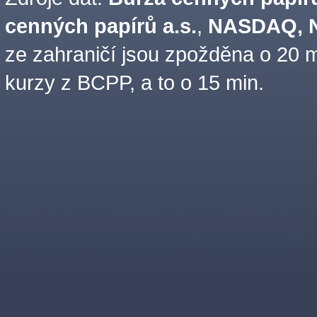
cenných papírů a.s.
,
NASDAQ, N
ze zahraničí jsou zpožděna o 20 m
kurzy z BCPP, a to o 15 min.