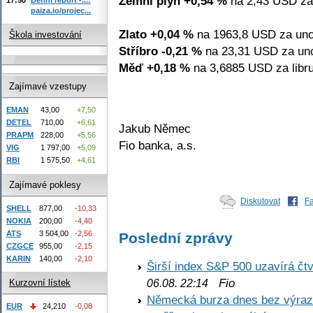
Zemní plyn +0,54 %
na 2,43 USD za
paiza.io/projec...
Zlato +0,04 %
na 1963,8 USD za unc
Škola investování
Stříbro -0,21 %
na 23,31 USD za unc
Měď +0,18 %
na 3,6885 USD za libru
Zajímavé vzestupy
EMAN
43,00
+7,50
DETEL
710,00
+6,61
Jakub Němec
PRAPM
228,00
+5,56
Fio banka, a.s.
VIG
1 797,00
+5,09
RBI
1 575,50
+4,61
Zajímavé poklesy
Diskutovat
F
SHELL
877,00
-10,33
NOKIA
200,00
-4,40
ATS
3 504,00
-2,56
Poslední zprávy
CZGCE
955,00
-2,15
KARIN
140,00
-2,10
Širší index S&P 500 uzavírá čt
Fio
06.08. 22:14
Kurzovní lístek
Německá burza dnes bez výrazn
EUR
24,210
-0,08