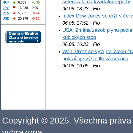
směřovala na kvartální reporty
HUF
6,655
+0,35
Fio
JPY
13,288
0,00
06.08. 18:23
PLN
5,632
-0,24
Index Dow Jones se drží v čer
USD
20,976
-0,18
Fio
06.08. 17:52
USA: Změna zásob plynu podle E
kubických stop
Fio
06.08. 16:33
Wall Street se vyvíji v úvodu 
pokračuje výsledková sezóna
Fio
06.08. 16:05
Copyright © 2025. Všechna práva
vyhrazena.