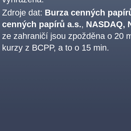
Zdroje dat:
Burza cenných papírů
cenných papírů a.s.
,
NASDAQ, N
ze zahraničí jsou zpožděna o 20 m
kurzy z BCPP, a to o 15 min.