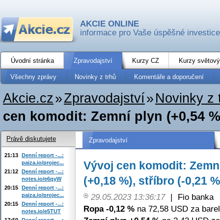
AKCIE ONLINE
informace pro Vaše úspěšné investice
Úvodní stránka
Zpravodajství
Kurzy CZ
Kurzy světový
Všechny zprávy
Novinky z trhů
Komentáře a doporučení
Akcie.cz
»
Zpravodajství
»
Novinky z 
cen komodit: Zemní plyn (+0,54 %)
Právě diskutujete
Zpravodajství
21:13
Denní report -...:
Vývoj cen komodit: Zemní
paiza.io/projec...
21:12
Denní report -...:
(+0,18 %), stříbro (-0,21 %
notes.io/e6qyW
20:15
Denní report -...:
paiza.io/projec...
29.05.2023 13:36:17
|
Fio banka
20:15
Denní report -...:
Ropa -0,12 %
na 72,58 USD za barel
notes.io/e5TUT
17:50
Denní report -...: