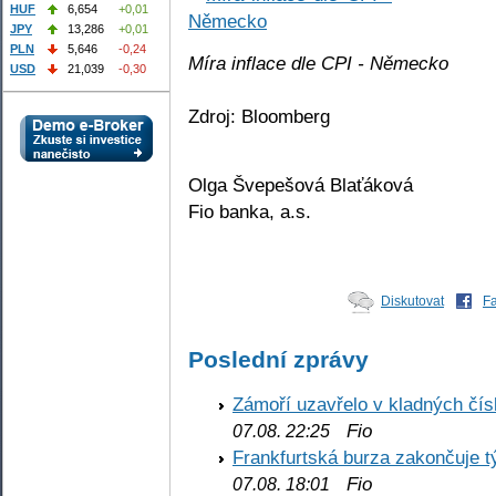
HUF
6,654
+0,01
JPY
13,286
+0,01
PLN
5,646
-0,24
Míra inflace dle CPI - Německo
USD
21,039
-0,30
Zdroj: Bloomberg
Olga Švepešová Blaťáková
Fio banka, a.s.
Diskutovat
F
Poslední zprávy
Zámoří uzavřelo v kladných č
Fio
07.08. 22:25
Frankfurtská burza zakončuje 
Fio
07.08. 18:01