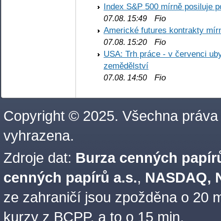
Index S&P 500 mírně posiluje p
Fio
07.08. 15:49
Americké futures kontrakty mírn
Fio
07.08. 15:20
USA: Trh práce - v červenci ub
zemědělství
Fio
07.08. 14:50
Copyright © 2025. Všechna práva
vyhrazena.
Zdroje dat:
Burza cenných papírů
cenných papírů a.s.
,
NASDAQ, N
ze zahraničí jsou zpožděna o 20 m
kurzy z BCPP, a to o 15 min.