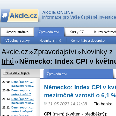
AKCIE ONLINE
informace pro Vaše úspěšné investice
Úvodní stránka
Zpravodajství
Kurzy CZ
Kurzy světový
Všechny zprávy
Novinky z trhů
Komentáře a doporučení
Akcie.cz
»
Zpravodajství
»
Novinky z
trhů
»
Německo: Index CPI v květnu
Právě diskutujete
Zpravodajství
20:09
Denní report -...:
Německo: Index CPI v kv
paiza.io/projec...
20:09
Denní report -...:
meziročně vzrostl o 6,1 %
notes.io/e6rL7
21:13
Denní report -...:
paiza.io/projec...
31.05.2023 14:11:28
|
Fio banka
21:12
Denní report -...:
notes.io/e6qyW
CPI
(m-m) (květen - předběžný):
20:15
Denní report -...: