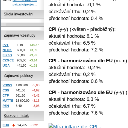
aktuální hodnota: -0,1 %
paiza.io/projec...
očekávání trhu: 0,2 %
Škola investování
předchozí hodnota: 0,4 %
CPI
(y-y) (květen - předběžný):
aktuální hodnota: 6,1 %
Zajímavé vzestupy
očekávání trhu: 6,5 %
PVT
1,19
+38,37
předchozí hodnota: 7,2 %
NLOK
600,00
+3,99
FIXZO
53,00
+3,92
CPI - harmonizováno dle EU
(m-m) 
CZGCE
985,00
+3,14
UQA
441,80
+1,61
aktuální hodnota: -0,2 %
očekávání trhu: 0,2 %
Zajímavé poklesy
předchozí hodnota: 0,6 %
VOW3
1 800,00
-5,06
CSG
441,60
-4,62
CPI - harmonizováno dle EU
(y-y) (
CTP
361,20
-3,42
aktuální hodnota: 6,3 %
MATTE
18 600,00
-3,13
očekávání trhu: 6,7 %
PEN
6,40
-3,03
předchozí hodnota: 7,6 %
Kurzovní lístek
EUR
24,265
-0,22