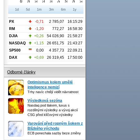
1d
5d
1m
3m
6m
1y
PX
-0,71
2 785,07
16:15:29
RM
-1,20
772,27
16:58:30
DJIA
+0,26
54 026,90
21:58:27
NASDAQ
+1,15
26 651,75
21:43:27
SP500
0,00
4 357,73
22.09.21
DAX
+0,69
26 319,45
17:50:00
Odborné články
Optimismus kolem umělé
inteligence nemizí
Trhy navíc chtějí vidět návratnost
Výsledková sezóna
Nasdaq pod tlakem, luxus s
rozdílnými výsledky a vývoj akcií
CSG před klíčovými výsledky
Varování před ropným šokem z
Blízkého východu
ECB ponechala sazby beze změny