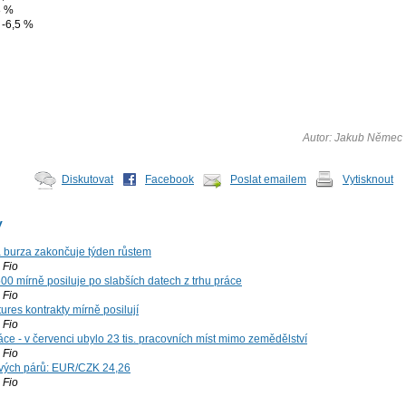
8 %
 -6,5 %
Autor: Jakub Němec
Diskutovat
Facebook
Poslat emailem
Vytisknout
y
á burza zakončuje týden růstem
Fio
00 mírně posiluje po slabších datech z trhu práce
Fio
ures kontrakty mírně posilují
Fio
ce - v červenci ubylo 23 tis. pracovních míst mimo zemědělství
Fio
vých párů: EUR/CZK 24,26
Fio