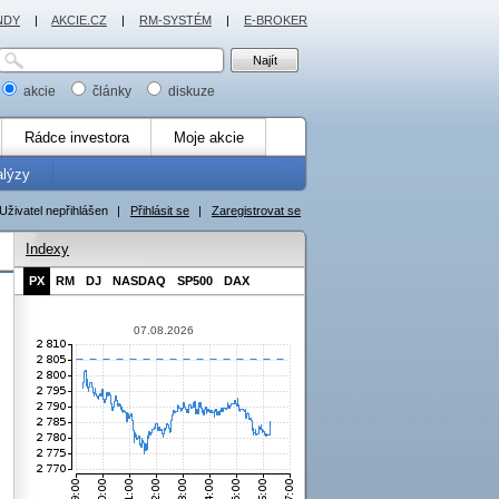
NDY
|
AKCIE.CZ
|
RM-SYSTÉM
|
E-BROKER
akcie
články
diskuze
Rádce investora
Moje akcie
alýzy
Uživatel nepřihlášen
|
Přihlásit se
|
Zaregistrovat se
Indexy
PX
RM
DJ
NASDAQ
SP500
DAX
07.08.2026