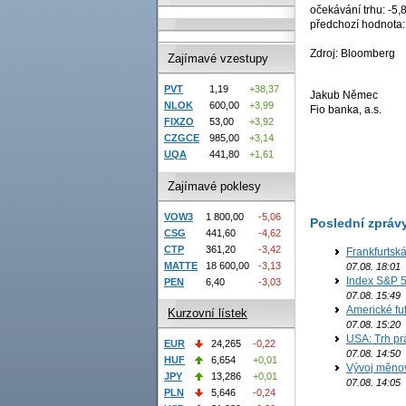
očekávání trhu: -5,
předchozí hodnota:
Zdroj: Bloomberg
Zajímavé vzestupy
PVT
1,19
+38,37
Jakub Němec
NLOK
600,00
+3,99
Fio banka, a.s.
FIXZO
53,00
+3,92
CZGCE
985,00
+3,14
UQA
441,80
+1,61
Zajímavé poklesy
VOW3
1 800,00
-5,06
Poslední zpráv
CSG
441,60
-4,62
CTP
361,20
-3,42
Frankfurtsk
MATTE
18 600,00
-3,13
07.08. 18:01
Index S&P 5
PEN
6,40
-3,03
07.08. 15:49
Americké fut
Kurzovní lístek
07.08. 15:20
USA: Trh prá
EUR
24,265
-0,22
07.08. 14:50
HUF
6,654
+0,01
Vývoj měno
JPY
13,286
+0,01
07.08. 14:05
PLN
5,646
-0,24