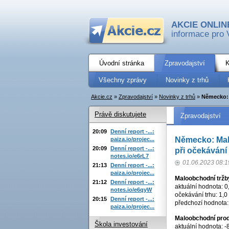
AKCIE ONLIN
informace pro 
Úvodní stránka
Zpravodajství
K
Všechny zprávy
Novinky z trhů
Akcie.cz
»
Zpravodajství
»
Novinky z trhů
»
Německo: 
Právě diskutujete
Zpravodajství
20:09
Denní report -...:
Německo: Mal
paiza.io/projec...
20:09
Denní report -...:
při očekávání
notes.io/e6rL7
01.06.2023 08:1
21:13
Denní report -...:
paiza.io/projec...
Maloobchodní tržb
21:12
Denní report -...:
aktuální hodnota: 0
notes.io/e6qyW
očekávání trhu: 1,0
20:15
Denní report -...:
předchozí hodnota:
paiza.io/projec...
Maloobchodní pro
Škola investování
aktuální hodnota: -