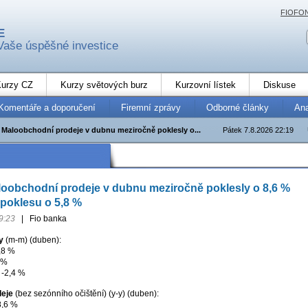
FIOFO
E
Vaše úspěšné investice
urzy CZ
Kurzy světových burz
Kurzovní lístek
Diskuse
Komentáře a doporučení
Firemní zprávy
Odborné články
An
Maloobchodní prodeje v dubnu meziročně poklesly o...
Pátek 7.8.2026 22:19
oobchodní prodeje v dubnu meziročně poklesly o 8,6 %
 poklesu o 5,8 %
9:23
|
Fio banka
y
(m-m) (duben):
,8 %
 %
 -2,4 %
deje
(bez sezónního očištění) (y-y) (duben):
8,6 %