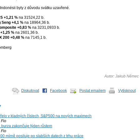
Indonésii byly z důvodu svátku uzavřené.
25
+1,21 %
na 31524,22 b.
 Seng
+4,1 %
na 18964,36 b.
omposite
+0,83 %
na 3231,0933 b.
+1,25 %
na 2601,36 b.
X 200
+0,48 %
na 7145,1 b.
oomberg
Autor: Jakub Němec
Diskutovat
Facebook
Poslat emailem
Vytisknout
y
řelo v kladných číslech, S&P500 na nových maximech
Fio
á burza zakončuje týden růstem
Fio
00 mírně posiluje po slabších datech z trhu práce