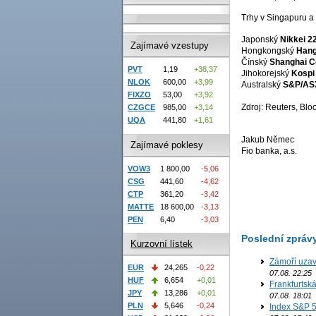
Trhy v Singapuru a 
Japonský
Nikkei 2
Zajímavé vzestupy
Hongkongský
Hang
Čínský
Shanghai C
PVT
1,19
+38,37
Jihokorejský
Kospi
NLOK
600,00
+3,99
Australský
S&P/AS
FIXZO
53,00
+3,92
Zdroj: Reuters, Bl
CZGCE
985,00
+3,14
UQA
441,80
+1,61
Jakub Němec
Zajímavé poklesy
Fio banka, a.s.
VOW3
1 800,00
-5,06
CSG
441,60
-4,62
CTP
361,20
-3,42
MATTE
18 600,00
-3,13
PEN
6,40
-3,03
Poslední zpráv
Kurzovní lístek
Zámoří uzav
EUR
24,265
-0,22
07.08. 22:25
HUF
6,654
+0,01
Frankfurtsk
JPY
13,286
+0,01
07.08. 18:01
PLN
5,646
-0,24
Index S&P 5