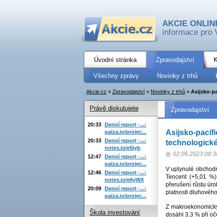
AKCIE ONLIN
informace pro 
Úvodní stránka
Zpravodajství
K
Všechny zprávy
Novinky z trhů
Akcie.cz
»
Zpravodajství
»
Novinky z trhů
»
Asijsko-pa
Právě diskutujete
Zpravodajství
20:33
Denní report -...:
Asijsko-pacifi
paiza.io/projec...
20:33
Denní report -...:
technologické
notes.io/e6iyb
02.06.2023 08:3
12:47
Denní report -...:
paiza.io/projec...
V uplynulé obchodní
12:46
Denní report -...:
Tencent (+5,01 %)
notes.io/e6yWX
přerušení růstu úr
20:09
Denní report -...:
platnosti dluhového
paiza.io/projec...
Z makroekonomickýc
Škola investování
dosáhl 3,3 % při oč