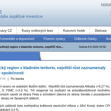
FIOFO
E
Vaše úspěšné investice
urzy CZ
Kurzy světových burz
Kurzovní lístek
Diskuse
Komentáře a doporučení
Firemní zprávy
Odborné články
An
cifický region v kladném teritoriu, největší růst...
Sobota 8.8.2026 20:58
cký region v kladném teritoriu, největší růst zaznamenaly
 společnosti
8:56
|
Fio banka
 seanci se asijským titulům dařilo. Největší růst zaznamenala Alibaba (+6,27 %),
, či TSMC (+2,0 %). Trh reagoval na zvyšující se pravděpodobnost možného
okových sazeb ze strany Fedu a schválení zákona ze strany Senátu o pozastavení
 stropu ve Spojených státech.
h událostí byla zveřejněna květnová meziroční inflace v Jižní Koreji. Index CPI
ekávání 3,4 %.