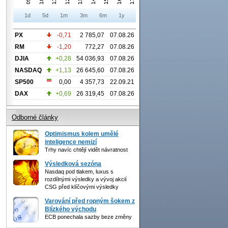
1d
5d
1m
3m
6m
1y
PX
-0,71
2 785,07
07.08.26
RM
-1,20
772,27
07.08.26
DJIA
+0,28
54 036,93
07.08.26
NASDAQ
+1,13
26 645,60
07.08.26
SP500
0,00
4 357,73
22.09.21
DAX
+0,69
26 319,45
07.08.26
Odborné články
Optimismus kolem umělé
inteligence nemizí
Trhy navíc chtějí vidět návratnost
Výsledková sezóna
Nasdaq pod tlakem, luxus s
rozdílnými výsledky a vývoj akcií
CSG před klíčovými výsledky
Varování před ropným šokem z
Blízkého východu
ECB ponechala sazby beze změny