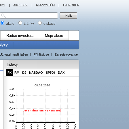
NDY
|
AKCIE.CZ
|
RM-SYSTÉM
|
E-BROKER
akcie
články
diskuze
Rádce investora
Moje akcie
alýzy
Uživatel nepřihlášen
|
Přihlásit se
|
Zaregistrovat se
Indexy
PX
RM
DJ
NASDAQ
SP500
DAX
08.08.2026