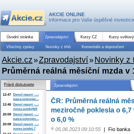
AKCIE ONLINE
informace pro Vaše úspěšné investice
Úvodní stránka
Zpravodajství
Kurzy CZ
Kurzy světový
Všechny zprávy
Novinky z trhů
Komentáře a doporučení
Akcie.cz
»
Zpravodajství
»
Novinky z 
Průměrná reálná měsíční mzda v 
Právě diskutujete
Zpravodajství
12:47
Denní report -...:
ČR: Průměrná reálná měs
paiza.io/projec...
12:46
Denní report -...:
meziročně poklesla o 6,7
notes.io/e6yWX
20:09
Denní report -...:
o 6,0 %
paiza.io/projec...
20:09
Denní report -...:
05.06.2023 09:10:55
|
Fio banka
notes.io/e6rL7
21:13
Denní report -...: