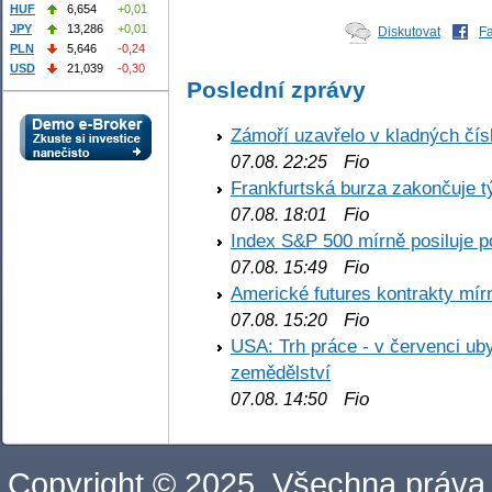
HUF
6,654
+0,01
JPY
13,286
+0,01
Diskutovat
F
PLN
5,646
-0,24
USD
21,039
-0,30
Poslední zprávy
Zámoří uzavřelo v kladných č
Fio
07.08. 22:25
Frankfurtská burza zakončuje 
Fio
07.08. 18:01
Index S&P 500 mírně posiluje p
Fio
07.08. 15:49
Americké futures kontrakty mírn
Fio
07.08. 15:20
USA: Trh práce - v červenci ub
zemědělství
Fio
07.08. 14:50
Copyright © 2025. Všechna práva