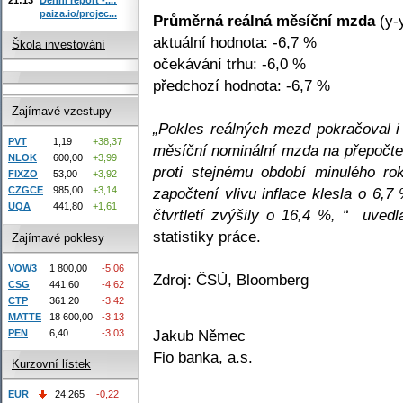
paiza.io/projec...
Průměrná reálná měsíční mzda
(y-y
aktuální hodnota: -6,7 %
Škola investování
očekávání trhu: -6,0 %
předchozí hodnota: -6,7 %
Zajímavé vzestupy
„Pokles reálných mezd pokračoval i 
PVT
1,19
+38,37
měsíční nominální mzda na přepočte
NLOK
600,00
+3,99
proti stejnému období minulého r
FIXZO
53,00
+3,92
započtení vlivu inflace klesla o 6,7
CZGCE
985,00
+3,14
UQA
441,80
+1,61
čtvrtletí zvýšily o 16,4 %, “ uvedl
statistiky práce.
Zajímavé poklesy
VOW3
1 800,00
-5,06
Zdroj: ČSÚ, Bloomberg
CSG
441,60
-4,62
CTP
361,20
-3,42
MATTE
18 600,00
-3,13
Jakub Němec
PEN
6,40
-3,03
Fio banka, a.s.
Kurzovní lístek
EUR
24,265
-0,22